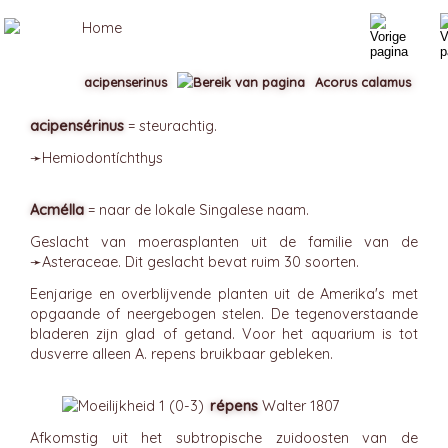
acipenserinus
Acorus calamus
acipensérinus
= steurachtig.
➛
Hemiodontíchthys
Acmélla
= naar de lokale Singalese naam.
Geslacht van moerasplanten uit de familie van de
➛
Asteraceae
. Dit geslacht bevat ruim 30 soorten.
Eenjarige en overblijvende planten uit de Amerika's met
opgaande of neergebogen stelen. De tegenoverstaande
bladeren zijn glad of getand. Voor het aquarium is tot
dusverre alleen A. repens bruikbaar gebleken.
répens
Walter 1807
Afkomstig uit het subtropische zuidoosten van de