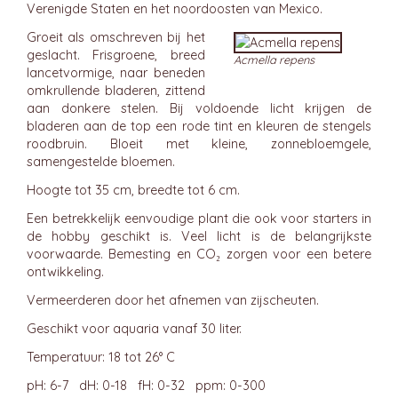
Verenigde Staten en het noordoosten van Mexico.
Groeit als omschreven bij het
geslacht. Frisgroene, breed
Acmella repens
lancetvormige, naar beneden
omkrullende bladeren, zittend
aan donkere stelen. Bij voldoende licht krijgen de
bladeren aan de top een rode tint en kleuren de stengels
roodbruin. Bloeit met kleine, zonnebloemgele,
samengestelde bloemen.
Hoogte tot 35 cm, breedte tot 6 cm.
Een betrekkelijk eenvoudige plant die ook voor starters in
de hobby geschikt is. Veel licht is de belangrijkste
voorwaarde. Bemesting en CO₂ zorgen voor een betere
ontwikkeling.
Vermeerderen door het afnemen van zijscheuten.
Geschikt voor aquaria vanaf 30 liter.
Temperatuur: 18 tot 26° C
pH: 6-7 dH: 0-18 fH: 0-32 ppm: 0-300