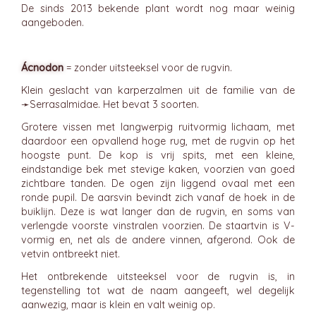
De sinds 2013 bekende plant wordt nog maar weinig
aangeboden.
Ácnodon
= zonder uitsteeksel voor de rugvin.
Klein geslacht van karperzalmen uit de familie van de
➛
Serrasalmidae
. Het bevat 3 soorten.
Grotere vissen met langwerpig ruitvormig lichaam, met
daardoor een opvallend hoge rug, met de rugvin op het
hoogste punt. De kop is vrij spits, met een kleine,
eindstandige bek met stevige kaken, voorzien van goed
zichtbare tanden. De ogen zijn liggend ovaal met een
ronde pupil. De aarsvin bevindt zich vanaf de hoek in de
buiklijn. Deze is wat langer dan de rugvin, en soms van
verlengde voorste vinstralen voorzien. De staartvin is V-
vormig en, net als de andere vinnen, afgerond. Ook de
vetvin ontbreekt niet.
Het ontbrekende uitsteeksel voor de rugvin is, in
tegenstelling tot wat de naam aangeeft, wel degelijk
aanwezig, maar is klein en valt weinig op.