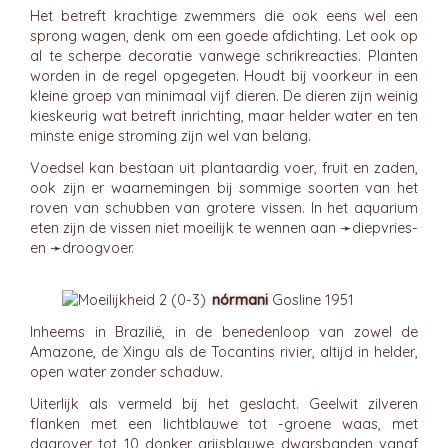
Het betreft krachtige zwemmers die ook eens wel een
sprong wagen, denk om een goede afdichting. Let ook op
al te scherpe decoratie vanwege schrikreacties. Planten
worden in de regel opgegeten. Houdt bij voorkeur in een
kleine groep van minimaal vijf dieren. De dieren zijn weinig
kieskeurig wat betreft inrichting, maar helder water en ten
minste enige stroming zijn wel van belang.
Voedsel kan bestaan uit plantaardig voer, fruit en zaden,
ook zijn er waarnemingen bij sommige soorten van het
roven van schubben van grotere vissen. In het aquarium
eten zijn de vissen niet moeilijk te wennen aan ➛
diepvries
-
en ➛
droogvoer
.
nórmani
Gosline 1951
Inheems in Brazilië, in de benedenloop van zowel de
Amazone, de Xingu als de Tocantins rivier, altijd in helder,
open water zonder schaduw.
Uiterlijk als vermeld bij het geslacht. Geelwit zilveren
flanken met een lichtblauwe tot -groene waas, met
daarover tot 10 donker grijsblauwe dwarsbanden vanaf