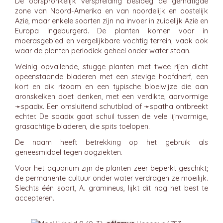
De oorspronkelijk verspreiding besloeg de gematigde
zone van Noord-Amerika en van noordelijk en oostelijk
Azië, maar enkele soorten zijn na invoer in zuidelijk Azië en
Europa ingeburgerd. De planten komen voor in
moerasgebied en vergelijkbare vochtig terrein, vaak ook
waar de planten periodiek geheel onder water staan.
Weinig opvallende, stugge planten met twee rijen dicht
opeenstaande bladeren met een stevige hoofdnerf, een
kort en dik rizoom en een typische bloeiwijze die aan
aronskelken doet denken, met een verdikte, aarvormige
➛
spadix
. Een omsluitend schutblad of ➛
spatha
ontbreekt
echter. De spadix gaat schuil tussen de vele lijnvormige,
grasachtige bladeren, die spits toelopen.
De naam heeft betrekking op het gebruik als
geneesmiddel tegen oogziekten.
Voor het aquarium zijn de planten zeer beperkt geschikt;
de permanente cultuur onder water verdragen ze moeilijk.
Slechts één soort, A. gramineus, lijkt dit nog het best te
accepteren.