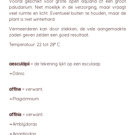
Vooral geschikt voor grote open aquaria of een groot
paludarium. Niet moeilijk in de verzorging, maar vraagt
veel ruimte en licht. Eventueel buiten te houden, maar de
plant is niet winterhard.
Vermeerderen kan door stekken, de vele aangemaakte
zaden geven zelden een goed resultaat.
Temperatuur: 22 tot 28° C
aesculápii
= de tekening lijkt op een esculaap.
➛
Dánio
affíne
= verwant.
➛
Plagiómnium
affínis
= verwant.
➛
Amblýdoras
➛
Aparéiodon