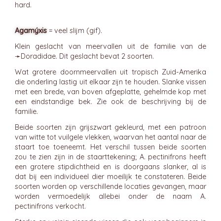
hard.
Agamýxis
= veel slijm (gif).
Klein geslacht van meervallen uit de familie van de
➛
Doradidae
. Dit geslacht bevat 2 soorten.
Wat grotere doornmeervallen uit tropisch Zuid-Amerika
die onderling lastig uit elkaar zijn te houden. Slanke vissen
met een brede, van boven afgeplatte, gehelmde kop met
een eindstandige bek. Zie ook de beschrijving bij de
familie.
Beide soorten zijn grijszwart gekleurd, met een patroon
van witte tot vuilgele vlekken, waarvan het aantal naar de
staart toe toeneemt. Het verschil tussen beide soorten
zou te zien zijn in de staarttekening; A. pectinifrons heeft
een grotere stipdichtheid en is doorgaans slanker, al is
dat bij een individueel dier moeilijk te constateren. Beide
soorten worden op verschillende locaties gevangen, maar
worden vermoedelijk allebei onder de naam A.
pectinifrons verkocht.