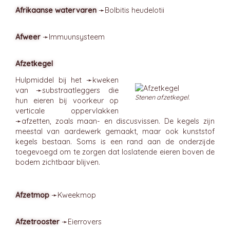
Afrikaanse watervaren
➛
Bolbitis
heudelotii
Afweer
➛
Immuunsysteem
Afzetkegel
Hulpmiddel bij het ➛
kweken
van ➛
substraatleggers
die
Stenen afzetkegel.
hun eieren bij voorkeur op
verticale oppervlakken
➛
afzetten
, zoals maan- en discusvissen. De kegels zijn
meestal van aardewerk gemaakt, maar ook kunststof
kegels bestaan. Soms is een rand aan de onderzijde
toegevoegd om te zorgen dat loslatende eieren boven de
bodem zichtbaar blijven.
Afzetmop
➛
Kweekmop
Afzetrooster
➛
Eierrovers