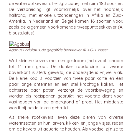
de waterroofkevers of ➛
Dytiscidae
, met ruim 180 soorten.
De verspreiding ligt voornamelijk over het noordelijk
halfrond, met enkele uitzonderingen in Afrika en Zuid-
Amerika. In Nederland en België komen 16 soorten voor,
zoals de algemeen voorkomende tweepuntbeekkever (A.
bipustulatus).
Agabus undulatus, de gegolfde beekkever. © ➛
G.H. Visser
Wat kleinere kevers met een gestroomlijnd ovaal lichaam
tot 14 mm groot. De donker roodbruine tot zwarte
bovenkant is sterk gewelfd, de onderzijde is vrijwel vlak.
De kleine kop is voorzien van twee paar korte en één
paar lange antennen en een stel krachtige kaken. Het
achterste paar poten verzorgt de voortbeweging en
worden als roeispanen gebruikt, het voorste dient voor
vasthouden van de ondergrond of prooi. Het middelste
wordt bij beide taken gebruikt.
Als snelle roofkevers leven deze dieren van diverse
waterinsecten en hun larven, kikker- en jonge visjes, reden
om de kevers uit aquaria te houden. Als voedsel zijn ze te