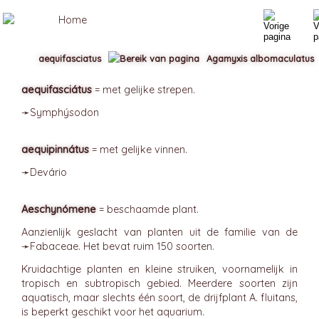
aequifasciatus
Agamyxis albomaculatus
aequifasciátus
= met gelijke strepen.
➛
Symphýsodon
aequipinnátus
= met gelijke vinnen.
➛
Devário
Aeschynómene
= beschaamde plant.
Aanzienlijk geslacht van planten uit de familie van de
➛
Fabaceae
. Het bevat ruim 150 soorten.
Kruidachtige planten en kleine struiken, voornamelijk in
tropisch en subtropisch gebied. Meerdere soorten zijn
aquatisch, maar slechts één soort, de drijfplant A. fluitans,
is beperkt geschikt voor het aquarium.