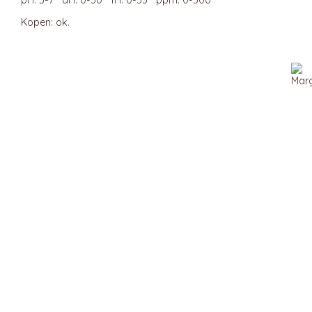
pH: 5-7 dH: 0-30 fH: 0-53 ppm: 0-500
Kopen: ok.