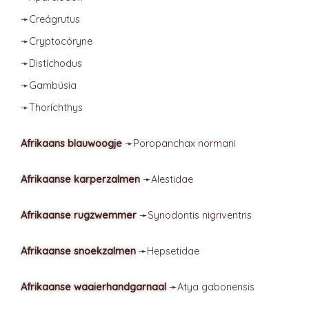
➛
Creágrutus
➛
Cryptocóryne
➛
Distíchodus
➛
Gambúsia
➛
Thoríchthys
Afrikaans blauwoogje
➛
Poropanchax
normani
Afrikaanse karperzalmen
➛
Alestidae
Afrikaanse rugzwemmer
➛
Synodontis
nigriventris
Afrikaanse snoekzalmen
➛
Hepsetidae
Afrikaanse waaierhandgarnaal
➛
Atya
gabonensis