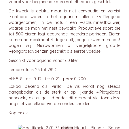
vooral voor beginnende meervalliefhebbers geschikt.
De kweek is gelukt, maar is niet eenvoudig en vereist
➛
onthard
water. In het aquarium alleen ➛
vrijleggend
waargenomen, in de natuur een ➛
schuimnestbouwer
,
waarbij de man het nest bewaakt. Productieve soort die
tot 500 eieren legt gedurende meerdere paringen. Eieren
komen na maximaal 4 dagen uit, jongen zwemmen na 3
dagen vrij. Microwormen of vergelijkbare grootte
➛
jongbroedvoer
zijn geschikt als eerste voedsel.
Geschikt voor aquaria vanaf 60 liter.
Temperatuur: 23 tot 28° C
pH: 5-8 dH: 0-12 fH: 0-21 ppm: 0-200
Lokaal bekend als 'Pirillo'. De vis wordt nog steeds
aangeboden als de sterk er op lijkende ➛
Platydoras
hancocki, die enige tijd onder dit geslacht viel toen deze
nog niet van elkaar werden onderscheiden.
Kopen: ok.
nhéco
Higuchi, Birindelli, Sousa