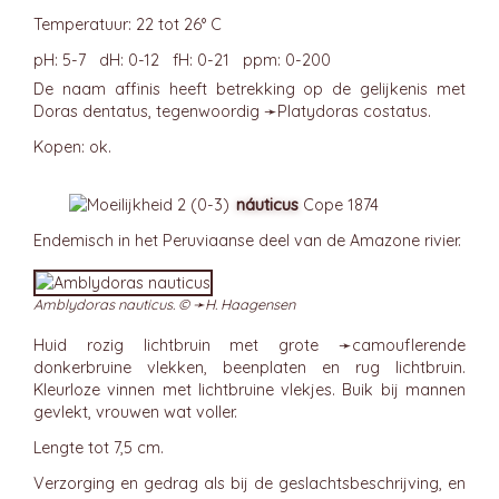
Temperatuur: 22 tot 26° C
pH: 5-7 dH: 0-12 fH: 0-21 ppm: 0-200
De naam affinis heeft betrekking op de gelijkenis met
Doras dentatus, tegenwoordig ➛
Platydoras
costatus.
Kopen: ok.
náuticus
Cope 1874
Endemisch in het Peruviaanse deel van de Amazone rivier.
Amblydoras nauticus. © ➛
H. Haagensen
Huid rozig lichtbruin met grote ➛
camouflerende
donkerbruine vlekken, beenplaten en rug lichtbruin.
Kleurloze vinnen met lichtbruine vlekjes. Buik bij mannen
gevlekt, vrouwen wat voller.
Lengte tot 7,5 cm.
Verzorging en gedrag als bij de geslachtsbeschrijving, en