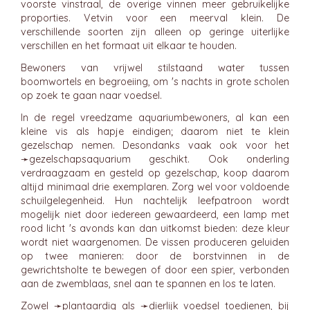
voorste vinstraal, de overige vinnen meer gebruikelijke
proporties. Vetvin voor een meerval klein. De
verschillende soorten zijn alleen op geringe uiterlijke
verschillen en het formaat uit elkaar te houden.
Bewoners van vrijwel stilstaand water tussen
boomwortels en begroeiing, om 's nachts in grote scholen
op zoek te gaan naar voedsel.
In de regel vreedzame aquariumbewoners, al kan een
kleine vis als hapje eindigen; daarom niet te klein
gezelschap nemen. Desondanks vaak ook voor het
➛
gezelschapsaquarium
geschikt. Ook onderling
verdraagzaam en gesteld op gezelschap, koop daarom
altijd minimaal drie exemplaren. Zorg wel voor voldoende
schuilgelegenheid. Hun nachtelijk leefpatroon wordt
mogelijk niet door iedereen gewaardeerd, een lamp met
rood licht 's avonds kan dan uitkomst bieden: deze kleur
wordt niet waargenomen. De vissen produceren geluiden
op twee manieren: door de borstvinnen in de
gewrichtsholte te bewegen of door een spier, verbonden
aan de zwemblaas, snel aan te spannen en los te laten.
Zowel ➛
plantaardig
als ➛
dierlijk
voedsel toedienen, bij