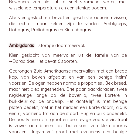
Bewoners van niet al te snel stromend water, met
wisselende temperaturen en een stenige bodem.
Alle vier geslachten bevatten geschikte aquariumvissen,
die echter maar zelden zijn te vinden: Amblyceps,
Liobagrus, Proliobagrus en Xiurenbagrus.
Amblýdoras
= stompe doornmeerval.
Klein geslacht van meervallen uit de familie van de
➛
Doradidae
. Het bevat 6 soorten.
Gedrongen Zuid-Amerikaanse meervallen met een brede
kop, van boven afgeplat en van een benige 'helm'
voorzien. De ogen hebben normale proporties . Bek breed,
maar niet diep ingesneden. Drie paar baarddraden, twee
rugkleurige lange op de bovenlip, twee kortere in
buikkleur op de onderlip. Het achterlijf is met benige
platen bedekt, met in het midden een korte doorn, aldus
een rij vormend tot aan de staart. Rug en buik onbedekt.
De borstvinnen zijn groot en de stevige voorste vinstraal
is zowel aan binnen- als buitenkant van klein doorns
voorzien. Rugvin vrij groot met eveneens een benige