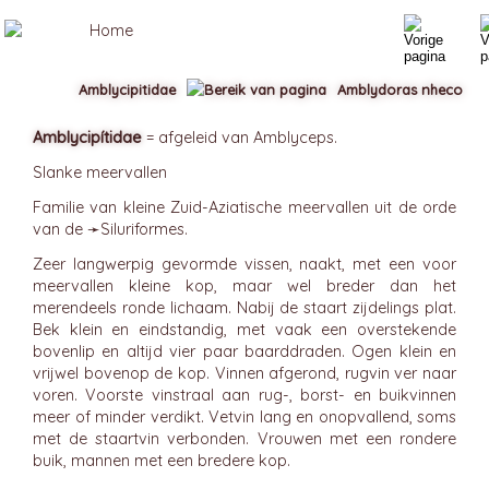
Amblycipitidae
Amblydoras nheco
Amblycipítidae
= afgeleid van Amblyceps.
Slanke meervallen
Familie van kleine Zuid-Aziatische meervallen uit de orde
van de ➛
Siluriformes
.
Zeer langwerpig gevormde vissen, naakt, met een voor
meervallen kleine kop, maar wel breder dan het
merendeels ronde lichaam. Nabij de staart zijdelings plat.
Bek klein en eindstandig, met vaak een overstekende
bovenlip en altijd vier paar baarddraden. Ogen klein en
vrijwel bovenop de kop. Vinnen afgerond, rugvin ver naar
voren. Voorste vinstraal aan rug-, borst- en buikvinnen
meer of minder verdikt. Vetvin lang en onopvallend, soms
met de staartvin verbonden. Vrouwen met een rondere
buik, mannen met een bredere kop.