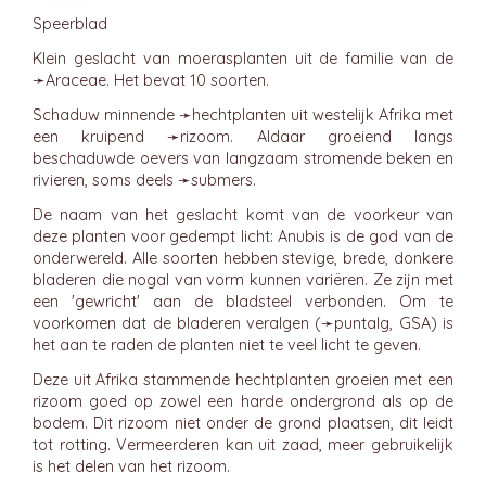
Speerblad
Klein geslacht van moerasplanten uit de familie van de
➛
Araceae
. Het bevat 10 soorten.
Schaduw minnende ➛
hechtplanten
uit westelijk Afrika met
een kruipend ➛
rizoom
. Aldaar groeiend langs
beschaduwde oevers van langzaam stromende beken en
rivieren, soms deels ➛
submers
.
De naam van het geslacht komt van de voorkeur van
deze planten voor gedempt licht: Anubis is de god van de
onderwereld. Alle soorten hebben stevige, brede, donkere
bladeren die nogal van vorm kunnen variëren. Ze zijn met
een 'gewricht' aan de bladsteel verbonden. Om te
voorkomen dat de bladeren veralgen (➛
puntalg
, GSA) is
het aan te raden de planten niet te veel licht te geven.
Deze uit Afrika stammende hechtplanten groeien met een
rizoom goed op zowel een harde ondergrond als op de
bodem. Dit rizoom niet onder de grond plaatsen, dit leidt
tot rotting. Vermeerderen kan uit zaad, meer gebruikelijk
is het delen van het rizoom.