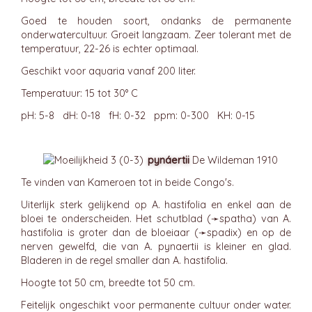
Goed te houden soort, ondanks de permanente
onderwatercultuur. Groeit langzaam. Zeer tolerant met de
temperatuur, 22-26 is echter optimaal.
Geschikt voor aquaria vanaf 200 liter.
Temperatuur: 15 tot 30° C
pH: 5-8 dH: 0-18 fH: 0-32 ppm: 0-300 KH: 0-15
pynáertii
De Wildeman 1910
Te vinden van Kameroen tot in beide Congo's.
Uiterlijk sterk gelijkend op A. hastifolia en enkel aan de
bloei te onderscheiden. Het schutblad (➛
spatha
) van A.
hastifolia is groter dan de bloeiaar (➛
spadix
) en op de
nerven gewelfd, die van A. pynaertii is kleiner en glad.
Bladeren in de regel smaller dan A. hastifolia.
Hoogte tot 50 cm, breedte tot 50 cm.
Feitelijk ongeschikt voor permanente cultuur onder water.