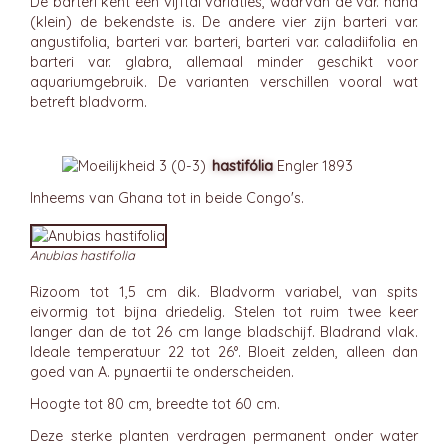
De barteri kent een vijftal variaties, waarvan de var. nana
(klein) de bekendste is. De andere vier zijn barteri var.
angustifolia, barteri var. barteri, barteri var. caladiifolia en
barteri var. glabra, allemaal minder geschikt voor
aquariumgebruik. De varianten verschillen vooral wat
betreft bladvorm.
hastifólia
Engler 1893
Inheems van Ghana tot in beide Congo's.
Anubias hastifolia
Rizoom tot 1,5 cm dik. Bladvorm variabel, van spits
eivormig tot bijna driedelig. Stelen tot ruim twee keer
langer dan de tot 26 cm lange bladschijf. Bladrand vlak.
Ideale temperatuur 22 tot 26°. Bloeit zelden, alleen dan
goed van A. pynaertii te onderscheiden.
Hoogte tot 80 cm, breedte tot 60 cm.
Deze sterke planten verdragen permanent onder water