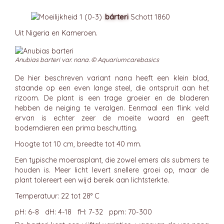
bárteri
Schott 1860
Uit Nigeria en Kameroen.
Anubias barteri var. nana. © Aquariumcarebasics
De hier beschreven variant nana heeft een klein blad,
staande op een even lange steel, die ontspruit aan het
rizoom. De plant is een trage groeier en de bladeren
hebben de neiging te veralgen. Eenmaal een flink veld
ervan is echter zeer de moeite waard en geeft
bodemdieren een prima beschutting.
Hoogte tot 10 cm, breedte tot 40 mm.
Een typische moerasplant, die zowel emers als submers te
houden is. Meer licht levert snellere groei op, maar de
plant tolereert een wijd bereik aan lichtsterkte.
Temperatuur: 22 tot 28° C
pH: 6-8 dH: 4-18 fH: 7-32 ppm: 70-300