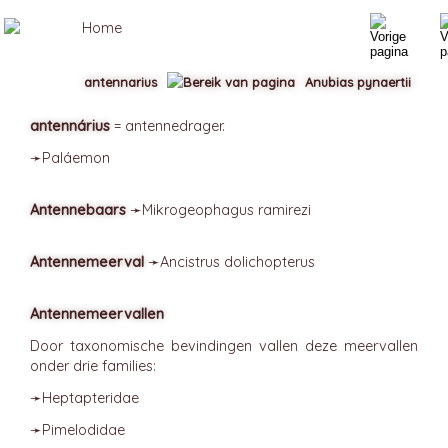
antennarius
Anubias pynaertii
antennárius
= antennedrager.
➛
Paláemon
Antennebaars
➛
Mikrogeophagus
ramirezi
Antennemeerval
➛
Ancistrus
dolichopterus
Antennemeervallen
Door taxonomische bevindingen vallen deze meervallen
onder drie families:
➛
Heptapteridae
➛
Pimelodidae