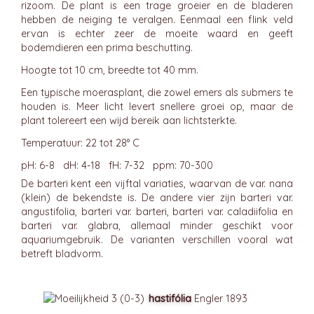
rizoom. De plant is een trage groeier en de bladeren
hebben de neiging te veralgen. Eenmaal een flink veld
ervan is echter zeer de moeite waard en geeft
bodemdieren een prima beschutting.
Hoogte tot 10 cm, breedte tot 40 mm.
Een typische moerasplant, die zowel emers als submers te
houden is. Meer licht levert snellere groei op, maar de
plant tolereert een wijd bereik aan lichtsterkte.
Temperatuur: 22 tot 28° C
pH: 6-8 dH: 4-18 fH: 7-32 ppm: 70-300
De barteri kent een vijftal variaties, waarvan de var. nana
(klein) de bekendste is. De andere vier zijn barteri var.
angustifolia, barteri var. barteri, barteri var. caladiifolia en
barteri var. glabra, allemaal minder geschikt voor
aquariumgebruik. De varianten verschillen vooral wat
betreft bladvorm.
hastifólia
Engler 1893