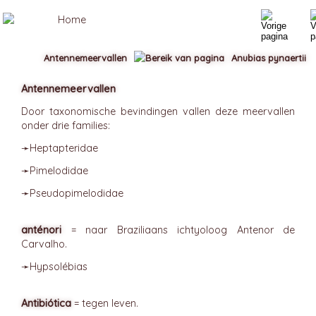
Antennemeervallen
Anubias pynaertii
Antennemeervallen
Door taxonomische bevindingen vallen deze meervallen
onder drie families:
➛
Heptapteridae
➛
Pimelodidae
➛
Pseudopimelodidae
anténori
= naar Braziliaans ichtyoloog Antenor de
Carvalho.
➛
Hypsolébias
Antibiótica
= tegen leven.