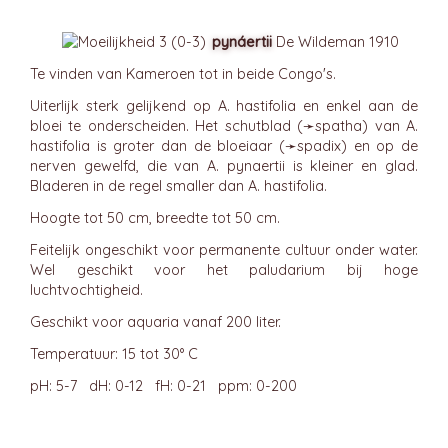
pynáertii
De Wildeman 1910
Te vinden van Kameroen tot in beide Congo's.
Uiterlijk sterk gelijkend op A. hastifolia en enkel aan de
bloei te onderscheiden. Het schutblad (➛
spatha
) van A.
hastifolia is groter dan de bloeiaar (➛
spadix
) en op de
nerven gewelfd, die van A. pynaertii is kleiner en glad.
Bladeren in de regel smaller dan A. hastifolia.
Hoogte tot 50 cm, breedte tot 50 cm.
Feitelijk ongeschikt voor permanente cultuur onder water.
Wel geschikt voor het paludarium bij hoge
luchtvochtigheid.
Geschikt voor aquaria vanaf 200 liter.
Temperatuur: 15 tot 30° C
pH: 5-7 dH: 0-12 fH: 0-21 ppm: 0-200