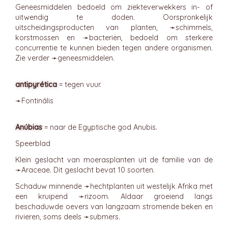
Geneesmiddelen bedoeld om ziekteverwekkers in- of
uitwendig te doden. Oorspronkelijk
uitscheidingsproducten van planten, ➛
schimmels
,
korstmossen en ➛
bacteriën
, bedoeld om sterkere
concurrentie te kunnen bieden tegen andere organismen.
Zie verder ➛
geneesmiddelen
.
antipyrética
= tegen vuur.
➛
Fontinális
Anúbias
= naar de Egyptische god Anubis.
Speerblad
Klein geslacht van moerasplanten uit de familie van de
➛
Araceae
. Dit geslacht bevat 10 soorten.
Schaduw minnende ➛
hechtplanten
uit westelijk Afrika met
een kruipend ➛
rizoom
. Aldaar groeiend langs
beschaduwde oevers van langzaam stromende beken en
rivieren, soms deels ➛
submers
.