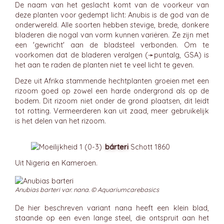
De naam van het geslacht komt van de voorkeur van
deze planten voor gedempt licht: Anubis is de god van de
onderwereld. Alle soorten hebben stevige, brede, donkere
bladeren die nogal van vorm kunnen variëren. Ze zijn met
een 'gewricht' aan de bladsteel verbonden. Om te
voorkomen dat de bladeren veralgen (➛
puntalg
, GSA) is
het aan te raden de planten niet te veel licht te geven.
Deze uit Afrika stammende hechtplanten groeien met een
rizoom goed op zowel een harde ondergrond als op de
bodem. Dit rizoom niet onder de grond plaatsen, dit leidt
tot rotting. Vermeerderen kan uit zaad, meer gebruikelijk
is het delen van het rizoom.
bárteri
Schott 1860
Uit Nigeria en Kameroen.
Anubias barteri var. nana. © Aquariumcarebasics
De hier beschreven variant nana heeft een klein blad,
staande op een even lange steel, die ontspruit aan het