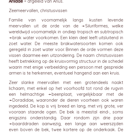
Aríidae
= afgeleid van Arius.
Zeemeervallen, christusvissen
Familie van voornamelijk langs kusten levende
meervallen uit de orde van de ➛
Siluriformes
, welke
wereldwijd voornamelijk in ondiep tropisch en subtropisch
➛
brak
water voorkomen. Een klein deel leeft uitsluitend in
zoet water. De meeste brakwatersoorten komen ook
geregeld in zoet water voor. Binnen de orde vormen deze
vissen daarmee een uitzondering. De naam christusvissen
heeft betrekking op de kruisvormig structuur in de schedel
waarin met enige verbeelding een persoon met gespreide
armen is te herkennen, eventueel hangend aan een kruis.
Zeer slanke meervallen met een grotendeels naakt
lichaam, met enkel op het voorhoofd tot rond de rugvin
een helmachtige ➛
beenplaat
, vergelijkbaar met de
➛
Doradidae
, waaronder de dieren voorheen ook waren
ingedeeld. De kop is vrij breed en lang, met vrij grote, ver
vooraan staande ogen. De bek is meestal eind-, soms
enigszins onderstandig. Daar rondom zijn drie paar
➛
baarddraden
aanwezig, een lange aan weerszijden
even boven de bek, twee kortere op de onderkaak. De