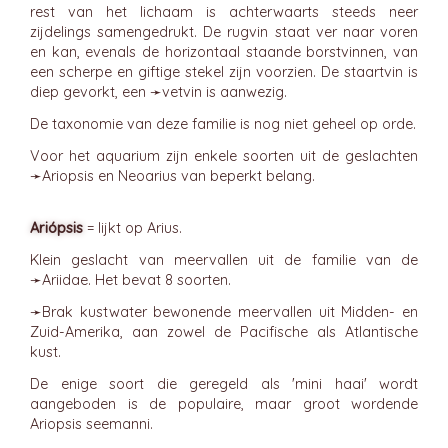
rest van het lichaam is achterwaarts steeds neer
zijdelings samengedrukt. De rugvin staat ver naar voren
en kan, evenals de horizontaal staande borstvinnen, van
een scherpe en giftige stekel zijn voorzien. De staartvin is
diep gevorkt, een ➛
vetvin
is aanwezig.
De taxonomie van deze familie is nog niet geheel op orde.
Voor het aquarium zijn enkele soorten uit de geslachten
➛
Ariopsis
en Neoarius van beperkt belang.
Ariópsis
= lijkt op Arius.
Klein geslacht van meervallen uit de familie van de
➛
Ariidae
. Het bevat 8 soorten.
➛
Brak
kustwater bewonende meervallen uit Midden- en
Zuid-Amerika, aan zowel de Pacifische als Atlantische
kust.
De enige soort die geregeld als 'mini haai' wordt
aangeboden is de populaire, maar groot wordende
Ariopsis seemanni.