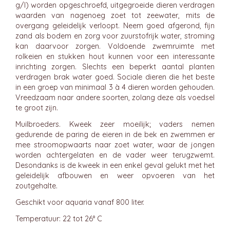
g/l) worden opgeschroefd, uitgegroeide dieren verdragen
waarden van nagenoeg zoet tot zeewater, mits de
overgang geleidelijk verloopt. Neem goed afgerond, fijn
zand als bodem en zorg voor zuurstofrijk water, stroming
kan daarvoor zorgen. Voldoende zwemruimte met
rolkeien en stukken hout kunnen voor een interessante
inrichting zorgen. Slechts een beperkt aantal planten
verdragen brak water goed. Sociale dieren die het beste
in een groep van minimaal 3 à 4 dieren worden gehouden.
Vreedzaam naar andere soorten, zolang deze als voedsel
te groot zijn.
Muilbroeders. Kweek zeer moeilijk; vaders nemen
gedurende de paring de eieren in de bek en zwemmen er
mee stroomopwaarts naar zoet water, waar de jongen
worden achtergelaten en de vader weer terugzwemt.
Desondanks is de kweek in een enkel geval gelukt met het
geleidelijk afbouwen en weer opvoeren van het
zoutgehalte.
Geschikt voor aquaria vanaf 800 liter.
Temperatuur: 22 tot 26° C