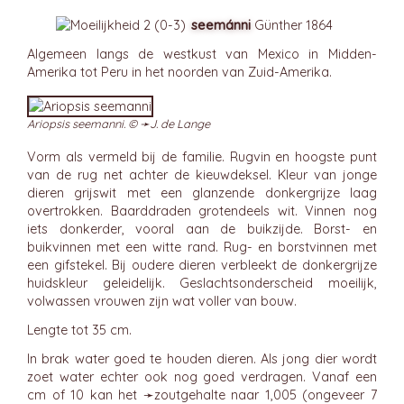
seemánni
Günther 1864
Algemeen langs de westkust van Mexico in Midden-
Amerika tot Peru in het noorden van Zuid-Amerika.
Ariopsis seemanni. © ➛
J. de Lange
Vorm als vermeld bij de familie. Rugvin en hoogste punt
van de rug net achter de kieuwdeksel. Kleur van jonge
dieren grijswit met een glanzende donkergrijze laag
overtrokken. Baarddraden grotendeels wit. Vinnen nog
iets donkerder, vooral aan de buikzijde. Borst- en
buikvinnen met een witte rand. Rug- en borstvinnen met
een gifstekel. Bij oudere dieren verbleekt de donkergrijze
huidskleur geleidelijk. Geslachtsonderscheid moeilijk,
volwassen vrouwen zijn wat voller van bouw.
Lengte tot 35 cm.
In brak water goed te houden dieren. Als jong dier wordt
zoet water echter ook nog goed verdragen. Vanaf een
cm of 10 kan het ➛
zoutgehalte
naar 1,005 (ongeveer 7