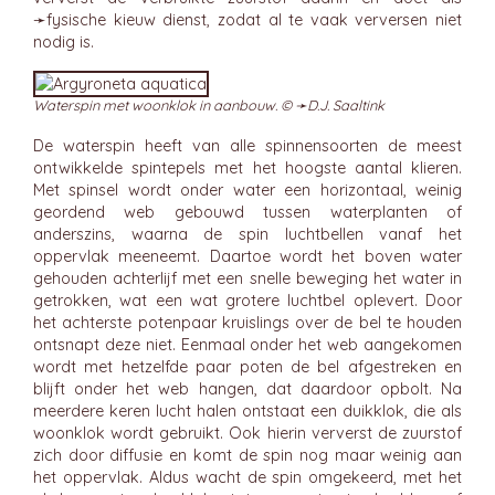
➛
fysische kieuw
dienst, zodat al te vaak verversen niet
nodig is.
Waterspin met woonklok in aanbouw. © ➛
D.J. Saaltink
De waterspin heeft van alle spinnensoorten de meest
ontwikkelde spintepels met het hoogste aantal klieren.
Met spinsel wordt onder water een horizontaal, weinig
geordend web gebouwd tussen waterplanten of
anderszins, waarna de spin luchtbellen vanaf het
oppervlak meeneemt. Daartoe wordt het boven water
gehouden achterlijf met een snelle beweging het water in
getrokken, wat een wat grotere luchtbel oplevert. Door
het achterste potenpaar kruislings over de bel te houden
ontsnapt deze niet. Eenmaal onder het web aangekomen
wordt met hetzelfde paar poten de bel afgestreken en
blijft onder het web hangen, dat daardoor opbolt. Na
meerdere keren lucht halen ontstaat een duikklok, die als
woonklok wordt gebruikt. Ook hierin ververst de zuurstof
zich door diffusie en komt de spin nog maar weinig aan
het oppervlak. Aldus wacht de spin omgekeerd, met het