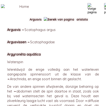
Argusvis
aristata
Argusvis
➛
Scatophagus
argus
Argusvissen
➛
Scatophagidae
Argyronéta aquática
Waterspin
Wereldwijd de enige volledig aan het waterleven
aangepaste spinnensoort uit de klasse van de
➛
Arachnida
, en enige soort binnen dit geslacht.
De van andere spinnen afwijkende, donzige beharing op
het ➛
abdomen
stelt de spin daartoe in staat, zoals ook
bij veel waterinsecten het geval is. Deze houdt een
zilverkleurig laagje lucht vast als voorraad. Door ➛
diffusie
ververst de verbruikte zuurstof daarin en doet als