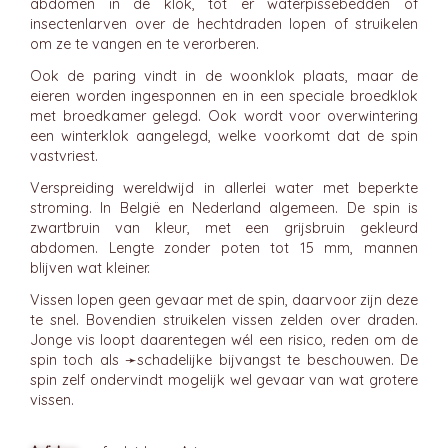
abdomen in de klok, tot er waterpissebedden of
insectenlarven over de hechtdraden lopen of struikelen
om ze te vangen en te verorberen.
Ook de paring vindt in de woonklok plaats, maar de
eieren worden ingesponnen en in een speciale broedklok
met broedkamer gelegd. Ook wordt voor overwintering
een winterklok aangelegd, welke voorkomt dat de spin
vastvriest.
Verspreiding wereldwijd in allerlei water met beperkte
stroming. In België en Nederland algemeen. De spin is
zwartbruin van kleur, met een grijsbruin gekleurd
abdomen. Lengte zonder poten tot 15 mm, mannen
blijven wat kleiner.
Vissen lopen geen gevaar met de spin, daarvoor zijn deze
te snel. Bovendien struikelen vissen zelden over draden.
Jonge vis loopt daarentegen wél een risico, reden om de
spin toch als ➛
schadelijke bijvangst
te beschouwen. De
spin zelf ondervindt mogelijk wel gevaar van wat grotere
vissen.