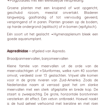
➛
Polypodiales
met een wereldwijde verspreiding.
Groene planten met een kruipend of wat opgericht,
geschubd rizoom, meestal onvertakt. Bladeren
langwerpig, gaafrandig of tot viervoudig geveerd,
verspringend of in paren. Planten groeien op de bodem,
op harde ondergrond (epilitisch) of in bomen (epifytisch).
Eén soort uit het geslacht ➛
Hymenasplenium
bleek een
goede aquariumplant.
Aspredínidae
= afgeleid van Aspredo.
Braadpanmeervallen, banjomeervallen
Kleine familie van meervallen uit de orde van de
meervalachtigen of ➛
Siluriformes
, welke ruim 40 soorten
omvat, verdeeld over 13 geslachten. Vrijwel alle komen
voor in de grote rivieren van Zuid-Amerika. Zoals de
Nederlandse naam al verraad gaat het om slanke
meervallen met een sterk afgeplatte en brede kop. De
staart is zweepachtig. De grote, horizontale borstvinnen
versterken dit effect. Een vetvin ontbreekt. Hoewel naakt
is de huid geheel verhoornd met keratine en met rijen