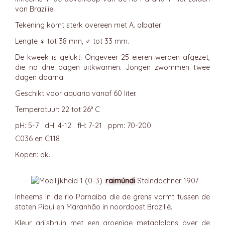
van Brazilië.
Tekening komt sterk overeen met A. albater.
Lengte ♀ tot 38 mm, ♂ tot 33 mm.
De kweek is gelukt. Ongeveer 25 eieren werden afgezet,
die na drie dagen uitkwamen. Jongen zwommen twee
dagen daarna.
Geschikt voor aquaria vanaf 60 liter.
Temperatuur: 22 tot 26° C
pH: 5-7 dH: 4-12 fH: 7-21 ppm: 70-200
C036 en C118
Kopen: ok.
raimúndi
Steindachner 1907
Inheems in de rio Parnaiba die de grens vormt tussen de
staten Piauí en Maranhão in noordoost Brazilië.
Kleur grijsbruin met een groenige metaalglans over de