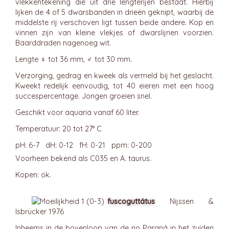
vlekkentekening die uit drie lengterijen bestaat. Hierbij
lijken de 4 of 5 dwarsbanden in drieën geknipt, waarbij de
middelste rij verschoven ligt tussen beide andere. Kop en
vinnen zijn van kleine vlekjes of dwarslijnen voorzien.
Baarddraden nagenoeg wit.
Lengte ♀ tot 36 mm, ♂ tot 30 mm.
Verzorging, gedrag en kweek als vermeld bij het geslacht.
Kweekt redelijk eenvoudig, tot 40 eieren met een hoog
succespercentage. Jongen groeien snel.
Geschikt voor aquaria vanaf 60 liter.
Temperatuur: 20 tot 27° C
pH: 6-7 dH: 0-12 fH: 0-21 ppm: 0-200
Voorheen bekend als C035 en A. taurus.
Kopen: ok.
fuscoguttátus
Nijssen &
Isbrücker 1976
Inheems in de bovenloop van de rio Paraná in het zuiden