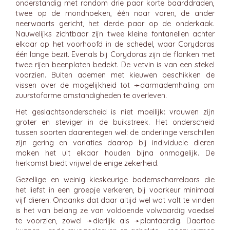
onderstandig met rondom drie paar korte baarddraden,
twee op de mondhoeken, één naar voren, de ander
neerwaarts gericht, het derde paar op de onderkaak.
Nauwelijks zichtbaar zijn twee kleine fontanellen achter
elkaar op het voorhoofd in de schedel, waar Corydoras
één lange bezit. Evenals bij Corydoras zijn de flanken met
twee rijen beenplaten bedekt. De vetvin is van een stekel
voorzien. Buiten ademen met kieuwen beschikken de
vissen over de mogelijkheid tot ➛
darmademhaling
om
zuurstofarme omstandigheden te overleven.
Het geslachtsonderscheid is niet moeilijk: vrouwen zijn
groter en steviger in de buikstreek. Het onderscheid
tussen soorten daarentegen wel: de onderlinge verschillen
zijn gering en variaties daarop bij individuele dieren
maken het uit elkaar houden bijna onmogelijk. De
herkomst biedt vrijwel de enige zekerheid.
Gezellige en weinig kieskeurige bodemscharrelaars die
het liefst in een groepje verkeren, bij voorkeur minimaal
vijf dieren. Ondanks dat daar altijd wel wat valt te vinden
is het van belang ze van voldoende volwaardig voedsel
te voorzien, zowel ➛
dierlijk
als ➛
plantaardig
. Daartoe