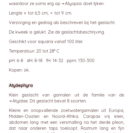
waardoor ze soms erg op ➛
Atyopsis
doet lijken.
Lengte ♀ tot 6,5 cm, ♂ tot 9 cm.
Verzorging en gedrag als beschreven bij het geslacht.
De kweek is gelukt. Zie de geslachtsbeschrijving.
Geschikt voor aquaria vanaf 100 liter.
Temperatuur: 20 tot 28° C
pH: 6-8 dH: 8-18 fH: 14-32 ppm: 130-300
Kopen: ok.
Atyáephyra
Klein geslacht van garnalen uit de familie van de
➛
Atyidae
. Dit geslacht bevat 8 soorten.
Kleine en onopvallende zoetwatergarnalen uit Europa,
Midden-Oosten en Noord-Afrika. Carapax vrij klein,
abdomen lang met een versmalling na het derde pleon,
dat naar onderen taps toeloopt. Rostrum lang en fijn