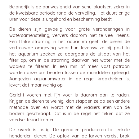
Belangrijk is de aanwezigheid van schuilplaatsen, zeker in
de kwetsbare periode rond de vervelling. Het duurt enige
uren voor deze is uitgehard en bescherming biedt.
De dieren zijn gevoelig voor grote veranderingen in
watersamenstelling, ververs daarom niet te veel ineens.
Een flinke stroming in het aquarium geeft de dieren de
vertrouwde omgeving waar hun levenswijze bij past. In
het aquarium zoeken ze doorgaans de uitlaat van het
filter op, om in de stroming daarvan het water met de
waaiers te filteren. In een min of meer vast patroon
worden deze om beurten tussen de monddelen geleegd.
Aangezien aquariumwater in de regel kraakhelder is,
levert dat maar weinig op.
Gericht voeren met fijn voer is daarom aan te raden.
Krijgen de dieren te weinig, dan stappen ze op een andere
methode over, en wordt met de waaiers eten van de
bodem geschraapt. Dat is in de regel het teken dat ze
voedsel tekort komen.
De kweek is lastig. De garnalen produceren tot enkele
honderden eieren. De opfok van de larven vereist brak