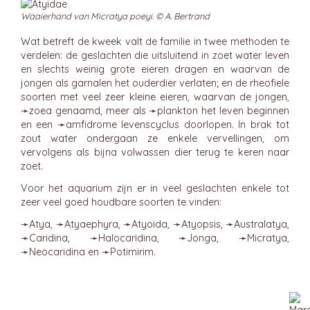
Waaierhand van Micratya poeyi. © A. Bertrand
Wat betreft de kweek valt de familie in twee methoden te
verdelen: de geslachten die uitsluitend in zoet water leven
en slechts weinig grote eieren dragen en waarvan de
jongen als garnalen het ouderdier verlaten; en de rheofiele
soorten met veel zeer kleine eieren, waarvan de jongen,
➛
zoea
genaamd, meer als ➛
plankton
het leven beginnen
en een ➛
amfidrome
levenscyclus doorlopen. In brak tot
zout water ondergaan ze enkele vervellingen, om
vervolgens als bijna volwassen dier terug te keren naar
zoet.
Voor het aquarium zijn er in veel geslachten enkele tot
zeer veel goed houdbare soorten te vinden:
➛
Atya
, ➛
Atyaephyra
, ➛
Atyoida
, ➛
Atyopsis
, ➛
Australatya
,
➛
Caridina
, ➛
Halocaridina
, ➛
Jonga
, ➛
Micratya
,
➛
Neocaridina
en ➛
Potimirim
.