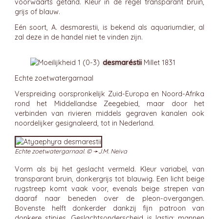
voorwaarts getand. Kleur in de regel transparant bruin,
grijs of blauw.
Eén soort, A. desmarestii, is bekend als aquariumdier, al
zal deze in de handel niet te vinden zijn.
desmaréstii
Millet 1831
Echte zoetwatergarnaal
Verspreiding oorspronkelijk Zuid-Europa en Noord-Afrika
rond het Middellandse Zeegebied, maar door het
verbinden van rivieren middels gegraven kanalen ook
noordelijker gesignaleerd, tot in Nederland.
Echte zoetwatergarnaal. © ➛
J.M. Neiva
Vorm als bij het geslacht vermeld. Kleur variabel, van
transparant bruin, donkergrijs tot blauwig. Een licht beige
rugstreep komt vaak voor, evenals beige strepen van
daaraf naar beneden over de pleon-overgangen.
Bovenste helft donkerder dankzij fijn patroon van
donkere stipjes. Geslachtsonderscheid is lastig; mannen