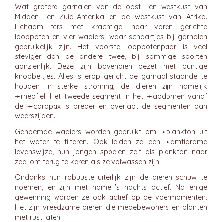
Wat grotere garnalen van de oost- en westkust van
Midden- en Zuid-Amerika en de westkust van Afrika.
Lichaam fors met krachtige, naar voren gerichte
looppoten en vier waaiers, waar schaartjes bij garnalen
gebruikelijk zijn. Het voorste looppotenpaar is veel
steviger dan de andere twee, bij sommige soorten
aanzienlijk. Deze zijn bovendien bezet met puntige
knobbeltjes. Alles is erop gericht de garnaal staande te
houden in sterke stroming, de dieren zijn namelijk
➛
rheofiel
. Het tweede segment in het ➛
abdomen
vanaf
de ➛
carapax
is breder en overlapt de segmenten aan
weerszijden.
Genoemde waaiers worden gebruikt om ➛
plankton
uit
het water te filteren. Ook leiden ze een ➛
amfidrome
levenswijze; hun jongen spoelen zelf als plankton naar
zee, om terug te keren als ze volwassen zijn.
Ondanks hun robuuste uiterlijk zijn de dieren schuw te
noemen, en zijn met name 's nachts actief. Na enige
gewenning worden ze ook actief op de voermomenten.
Het zijn vreedzame dieren die medebewoners en planten
met rust laten.