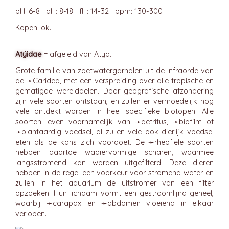
pH: 6-8 dH: 8-18 fH: 14-32 ppm: 130-300
Kopen: ok.
Atýidae
= afgeleid van Atya.
Grote familie van zoetwatergarnalen uit de infraorde van
de ➛
Caridea
, met een verspreiding over alle tropische en
gematigde werelddelen. Door geografische afzondering
zijn vele soorten ontstaan, en zullen er vermoedelijk nog
vele ontdekt worden in heel specifieke biotopen. Alle
soorten leven voornamelijk van ➛
detritus
, ➛
biofilm
of
➛
plantaardig
voedsel, al zullen vele ook dierlijk voedsel
eten als de kans zich voordoet. De ➛
rheofiele
soorten
hebben daartoe waaiervormige scharen, waarmee
langsstromend kan worden uitgefilterd. Deze dieren
hebben in de regel een voorkeur voor stromend water en
zullen in het aquarium de uitstromer van een filter
opzoeken. Hun lichaam vormt een gestroomlijnd geheel,
waarbij ➛
carapax
en ➛
abdomen
vloeiend in elkaar
verlopen.