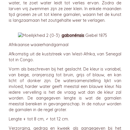
water, te zoet water leidt tot verlies ervan. Zodra de
larven vrij zwemmen zijn ze zeer klein. In enkele maanden
tijd groeien ze uit tot kleine garnalen, waarin het de kunst
is langzaamaan het zoutgehalte weer te verlagen.
gabonénsis
Giebel 1875
Afrikaanse waaierhandgarnaal
Afkomstig uit de kuststreek van West-Afrika, van Senegal
tot in Congo.
Vorm als beschreven bij het geslacht. De kleur is variabel,
van beige, oranjerozig tot bruin, grijs of blauw, en kan
licht of donker zijn. De watersamenstelling lijkt van
invloed; harder water geeft meestal een blauwe kleur. Na
iedere vervelling is het de vraag wat dan de kleur zal
worden. De aangegeven lengte is wat de garnalen
meestal bereiken in gevangenschap. In de natuur worden
de garnalen in de regel groter.
Lengte ♀ tot 8 cm, ♂ tot 12 cm.
Verzorging, gedrag en kweek als aangegeven bij het