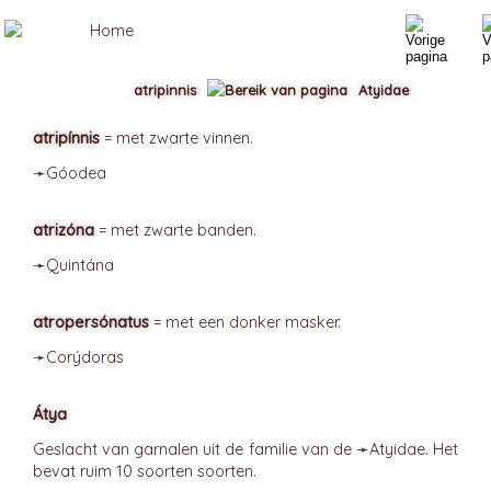
atripinnis
Atyidae
atripínnis
= met zwarte vinnen.
➛
Góodea
atrizóna
= met zwarte banden.
➛
Quintána
atropersónatus
= met een donker masker.
➛
Corýdoras
Átya
Geslacht van garnalen uit de familie van de ➛
Atyidae
. Het
bevat ruim 10 soorten soorten.