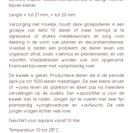
blijven kleiner.
Lengte ♀ tot 27 mm, ♂ tot 20 mm.
Verzorging niet moeilijk, houdt deze groepsdieren in een
groepje van liefst 10 dieren of meer. Vermijd al te
agressieve of drukke medebewoners en zorg voor
dekking in de vorm van planten en decoratiemateriaal.
Voedsel is zelden een probleem: de dieren leven van
organisch afval, zoals ➛
detritus
en plantenresten, en van
➛
biofilm
. Voedselresten worden ook vlot opgeruimd.
Eventueel bijvoeren met ➛
plantaardig
voer.
De kweek is gelukt. Productieve dieren die in de periode
april-juli tot 1500 eieren meedragen. De zeer kleine larven
of ➛
zoea
leven als plankton en lijken pas na meerdere
vervellingen op de ouders. Een ➛
sponsfilter
is voor de
kweek aan te raden. Jongen zijn te voeren met zeer fijn
plantaardig ➛
jongbroedvoer
en ➛
aufwuchs
. De vele
jongen vragen echter veel voer.
Geschikt voor aquaria vanaf 10 liter.
Temperatuur: 10 tot 28° C