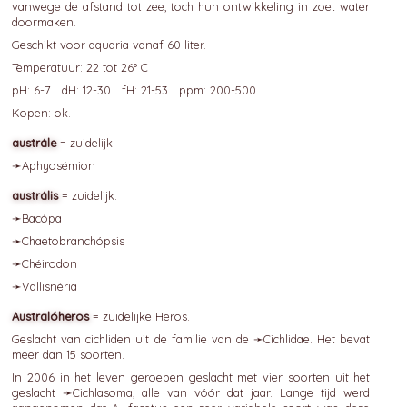
vanwege de afstand tot zee, toch hun ontwikkeling in zoet water
doormaken.
Geschikt voor aquaria vanaf 60 liter.
Temperatuur: 22 tot 26° C
pH: 6-7 dH: 12-30 fH: 21-53 ppm: 200-500
Kopen: ok.
austrále
= zuidelijk.
➛
Aphyosémion
austrális
= zuidelijk.
➛
Bacópa
➛
Chaetobranchópsis
➛
Chéirodon
➛
Vallisnéria
Australóheros
= zuidelijke Heros.
Geslacht van cichliden uit de familie van de ➛
Cichlidae
. Het bevat
meer dan 15 soorten.
In 2006 in het leven geroepen geslacht met vier soorten uit het
geslacht ➛
Cichlasoma
, alle van vóór dat jaar. Lange tijd werd