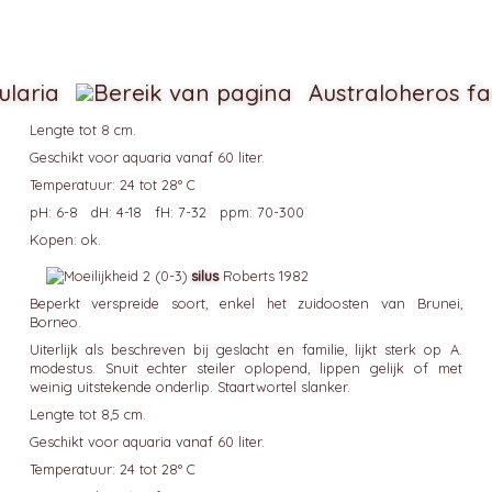
ularia
Australoheros fa
Lengte tot 8 cm.
Geschikt voor aquaria vanaf 60 liter.
Temperatuur: 24 tot 28° C
pH: 6-8 dH: 4-18 fH: 7-32 ppm: 70-300
Kopen: ok.
silus
Roberts 1982
Beperkt verspreide soort, enkel het zuidoosten van Brunei,
Borneo.
Uiterlijk als beschreven bij geslacht en familie, lijkt sterk op A.
modestus. Snuit echter steiler oplopend, lippen gelijk of met
weinig uitstekende onderlip. Staartwortel slanker.
Lengte tot 8,5 cm.
Geschikt voor aquaria vanaf 60 liter.
Temperatuur: 24 tot 28° C