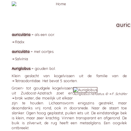
auric
auriculária
= als een oor.
➛
Rádix
auriculáta
= met oortjes.
➛
Salvínia
Auriglobus
= gouden bol.
Klein geslacht van kogelvissen uit de familie van de
➛
Tetraodontidae
. Het bevat 5 soorten.
Groen- tot goudgele kogelvissen
uit Zuidoost-Aziatisch zoet en
Auriglobus nefastus. © ➛
F. Schäfer
➛
brak
water, die moeilijk uit elkaar
zijn te houden. Lichaamsvorm enigszins gestrekt, maar
desondanks vrij rond, ook in doorsnede. Naar de staart toe
slanker. Ogen hoog geplaatst, puilen iets uit. De eindstandige bek
is klein, maar zeer krachtig. Vinnen transparant en afgerond. De
buik is zilverwit, de rug heeft een metaalglans. Een oogvlek
ontbreekt.