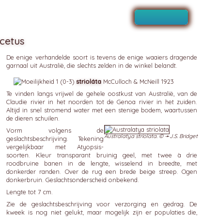
cetus
De enige verhandelde soort is tevens de enige waaiers dragende
garnaal uit Australië, die slechts zelden in de winkel belandt.
strioláta
McCulloch & McNeill 1923
Te vinden langs vrijwel de gehele oostkust van Australië, van de
Claudie rivier in het noorden tot de Genoa rivier in het zuiden.
Altijd in snel stromend water met een stenige bodem, waartussen
de dieren schuilen.
Vorm volgens de
Australatya striolata. © ➛
J.S. Bridget
geslachtsbeschrijving. Tekening
vergelijkbaar met Atyopsis-
soorten. Kleur transparant bruinig geel, met twee à drie
roodbruine banen in de lengte, wisselend in breedte, met
donkerder randen. Over de rug een brede beige streep. Ogen
donkerbruin. Geslachtsonderscheid onbekend.
Lengte tot 7 cm.
Zie de geslachtsbeschrijving voor verzorging en gedrag. De
kweek is nog niet gelukt, maar mogelijk zijn er populaties die,