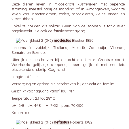
Deze dieren leven in middelgrote kustrivieren met beperkte
stroming, meestal nabij de monding of in ➛
mangroven
, waar ze
leven van insectenlarven, zaden, schaaldieren, kleine vissen en
visschubben.
Enkel te houden als solitair. Geen van de soorten is tot dusver
nagekweekt. Zie ook de familiebeschrijving.
modéstus
Bleeker 1850
Inheems in zuidelijk Thailand, Maleisië, Cambodja, Vietnam,
Sumatra en Borneo.
Uiterlijk als beschreven bij geslacht en familie. Grootste soort.
Voorhoofd gelijkelijk aflopend, lippen gelijk of met een iets
uitstekende onderlip. Oog rond.
Lengte tot 11 cm.
Verzorging en gedrag als beschreven bij geslacht en familie.
Geschikt voor aquaria vanaf 100 liter.
Temperatuur: 23 tot 28° C
pH: 6-8 dH: 4-18 fH: 7-32 ppm: 70-300
Kopen: ok.
nefástus
Roberts 1982