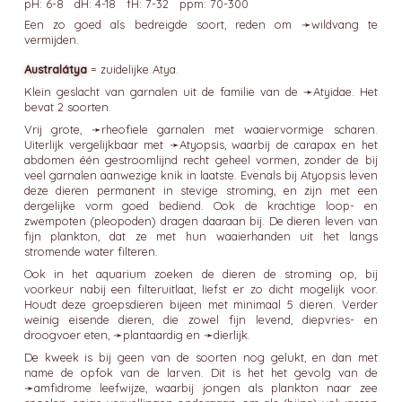
pH: 6-8 dH: 4-18 fH: 7-32 ppm: 70-300
Een zo goed als bedreigde soort, reden om ➛
wildvang
te
vermijden.
Australátya
= zuidelijke Atya.
Klein geslacht van garnalen uit de familie van de ➛
Atyidae
. Het
bevat 2 soorten.
Vrij grote, ➛
rheofiele
garnalen met waaiervormige scharen.
Uiterlijk vergelijkbaar met ➛
Atyopsis
, waarbij de carapax en het
abdomen één gestroomlijnd recht geheel vormen, zonder de bij
veel garnalen aanwezige knik in laatste. Evenals bij Atyopsis leven
deze dieren permanent in stevige stroming, en zijn met een
dergelijke vorm goed bediend. Ook de krachtige loop- en
zwempoten (pleopoden) dragen daaraan bij. De dieren leven van
fijn plankton, dat ze met hun waaierhanden uit het langs
stromende water filteren.
Ook in het aquarium zoeken de dieren de stroming op, bij
voorkeur nabij een filteruitlaat, liefst er zo dicht mogelijk voor.
Houdt deze groepsdieren bijeen met minimaal 5 dieren. Verder
weinig eisende dieren, die zowel fijn levend, diepvries- en
droogvoer eten, ➛
plantaardig
en ➛
dierlijk
.
De kweek is bij geen van de soorten nog gelukt, en dan met
name de opfok van de larven. Dit is het het gevolg van de
➛
amfidrome
leefwijze, waarbij jongen als plankton naar zee