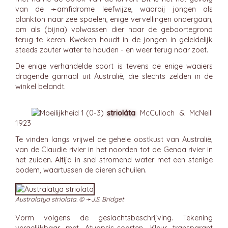
van de ➛
amfidrome
leefwijze, waarbij jongen als
plankton naar zee spoelen, enige vervellingen ondergaan,
om als (bijna) volwassen dier naar de geboortegrond
terug te keren. Kweken houdt in de jongen in geleidelijk
steeds zouter water te houden - en weer terug naar zoet.
De enige verhandelde soort is tevens de enige waaiers
dragende garnaal uit Australië, die slechts zelden in de
winkel belandt.
strioláta
McCulloch & McNeill
1923
Te vinden langs vrijwel de gehele oostkust van Australië,
van de Claudie rivier in het noorden tot de Genoa rivier in
het zuiden. Altijd in snel stromend water met een stenige
bodem, waartussen de dieren schuilen.
Australatya striolata. © ➛
J.S. Bridget
Vorm volgens de geslachtsbeschrijving. Tekening