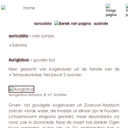
auriculata
australe
auriculáta
= met oortjes.
➛
Salvínia
Auriglobus
= gouden bol.
Klein geslacht van kogelvissen uit de familie van de
➛
Tetraodontidae
. Het bevat 5 soorten.
Auriglobus nefastus. © ➛
F. Schäfer
Groen- tot goudgele kogelvissen uit Zuidoost-Aziatisch
zoet en ➛
brak
water, die moeilijk uit elkaar zijn te houden.
Lichaamsvorm enigszins gestrekt, maar desondanks vrij
rond, ook in doorsnede. Naar de staart toe slanker. Ogen