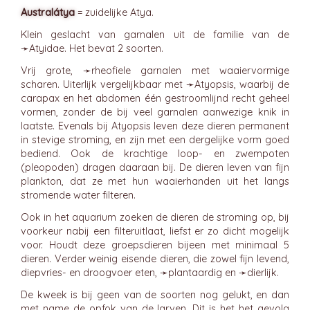
Australátya
= zuidelijke Atya.
Klein geslacht van garnalen uit de familie van de
➛
Atyidae
. Het bevat 2 soorten.
Vrij grote, ➛
rheofiele
garnalen met waaiervormige
scharen. Uiterlijk vergelijkbaar met ➛
Atyopsis
, waarbij de
carapax en het abdomen één gestroomlijnd recht geheel
vormen, zonder de bij veel garnalen aanwezige knik in
laatste. Evenals bij Atyopsis leven deze dieren permanent
in stevige stroming, en zijn met een dergelijke vorm goed
bediend. Ook de krachtige loop- en zwempoten
(pleopoden) dragen daaraan bij. De dieren leven van fijn
plankton, dat ze met hun waaierhanden uit het langs
stromende water filteren.
Ook in het aquarium zoeken de dieren de stroming op, bij
voorkeur nabij een filteruitlaat, liefst er zo dicht mogelijk
voor. Houdt deze groepsdieren bijeen met minimaal 5
dieren. Verder weinig eisende dieren, die zowel fijn levend,
diepvries- en droogvoer eten, ➛
plantaardig
en ➛
dierlijk
.
De kweek is bij geen van de soorten nog gelukt, en dan
met name de opfok van de larven. Dit is het het gevolg