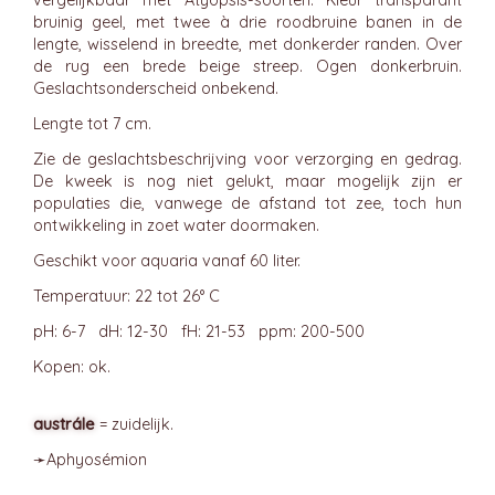
vergelijkbaar met Atyopsis-soorten. Kleur transparant
bruinig geel, met twee à drie roodbruine banen in de
lengte, wisselend in breedte, met donkerder randen. Over
de rug een brede beige streep. Ogen donkerbruin.
Geslachtsonderscheid onbekend.
Lengte tot 7 cm.
Zie de geslachtsbeschrijving voor verzorging en gedrag.
De kweek is nog niet gelukt, maar mogelijk zijn er
populaties die, vanwege de afstand tot zee, toch hun
ontwikkeling in zoet water doormaken.
Geschikt voor aquaria vanaf 60 liter.
Temperatuur: 22 tot 26° C
pH: 6-7 dH: 12-30 fH: 21-53 ppm: 200-500
Kopen: ok.
austrále
= zuidelijk.
➛
Aphyosémion