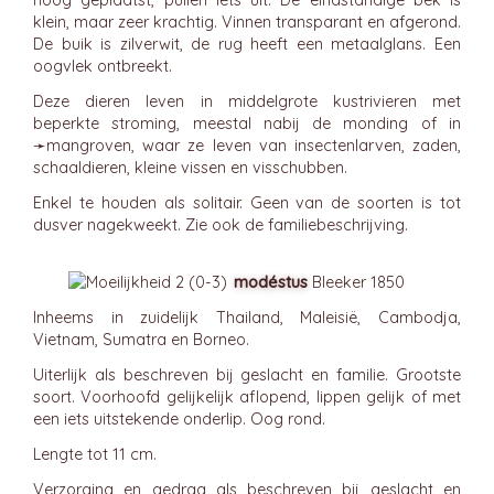
hoog geplaatst, puilen iets uit. De eindstandige bek is
klein, maar zeer krachtig. Vinnen transparant en afgerond.
De buik is zilverwit, de rug heeft een metaalglans. Een
oogvlek ontbreekt.
Deze dieren leven in middelgrote kustrivieren met
beperkte stroming, meestal nabij de monding of in
➛
mangroven
, waar ze leven van insectenlarven, zaden,
schaaldieren, kleine vissen en visschubben.
Enkel te houden als solitair. Geen van de soorten is tot
dusver nagekweekt. Zie ook de familiebeschrijving.
modéstus
Bleeker 1850
Inheems in zuidelijk Thailand, Maleisië, Cambodja,
Vietnam, Sumatra en Borneo.
Uiterlijk als beschreven bij geslacht en familie. Grootste
soort. Voorhoofd gelijkelijk aflopend, lippen gelijk of met
een iets uitstekende onderlip. Oog rond.
Lengte tot 11 cm.
Verzorging en gedrag als beschreven bij geslacht en