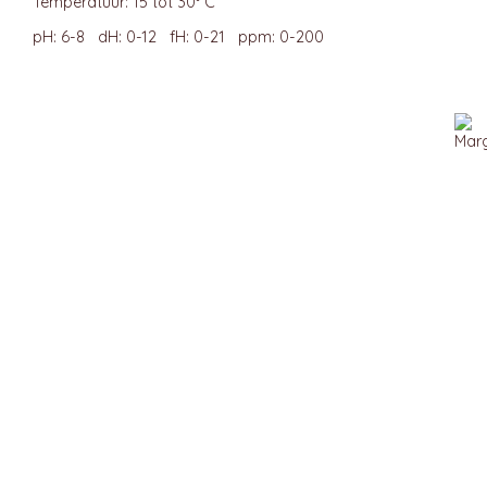
Temperatuur: 15 tot 30° C
pH: 6-8 dH: 0-12 fH: 0-21 ppm: 0-200