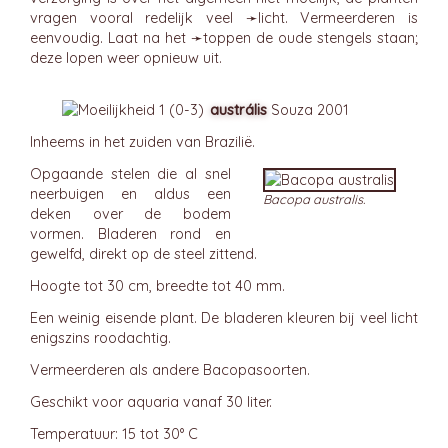
vragen vooral redelijk veel ➛
licht
. Vermeerderen is
eenvoudig. Laat na het ➛
toppen
de oude stengels staan;
deze lopen weer opnieuw uit.
austrális
Souza 2001
Inheems in het zuiden van Brazilië.
Opgaande stelen die al snel
neerbuigen en aldus een
Bacopa australis.
deken over de bodem
vormen. Bladeren rond en
gewelfd, direkt op de steel zittend.
Hoogte tot 30 cm, breedte tot 40 mm.
Een weinig eisende plant. De bladeren kleuren bij veel licht
enigszins roodachtig.
Vermeerderen als andere Bacopasoorten.
Geschikt voor aquaria vanaf 30 liter.
Temperatuur: 15 tot 30° C