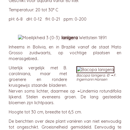
Geschikt voor aquaria vanaf 60 liter.
Temperatuur: 20 tot 30° C
pH: 6-8 dH: 0-12 fH: 0-21 ppm: 0-200
lanígera
Wettstein 1891
Inheems in Bolivia, en in Brazilië vanaf de staat Mato
Grosso zuidwaarts, op vochtige plaatsen en
moerasgebied..
Uiterlijk vergelijk met B.
caroliniana, maar met
Bacopa lanigera. © ➛
F.
groenere en rondere
Ingemann Hansen
kruisgewijs staande bladeren.
Nerven soms lichter, daarmee op ➛
Lindernia
rotundifolia
lijkend. Stelen eveneens groen. De lang gesteelde
bloemen zijn lichtpaars.
Hoogte tot 30 cm, breedte tot 6,5 cm.
De berichten over deze plant variëren van niet eenvoudig
tot ongeschikt. Groeisnelheid gemiddeld. Eenvoudig te