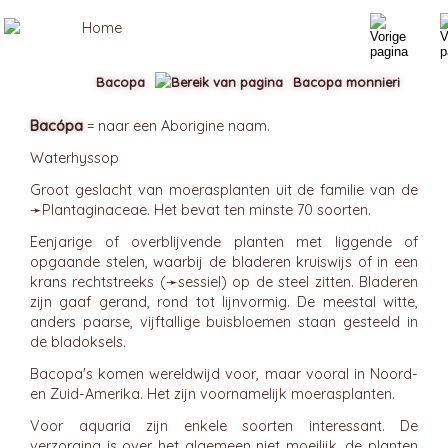
Bacopa
Bacopa monnieri
Bacópa
= naar een Aborigine naam.
Waterhyssop
Groot geslacht van moerasplanten uit de familie van de
➛
Plantaginaceae
. Het bevat ten minste 70 soorten.
Eenjarige of overblijvende planten met liggende of
opgaande stelen, waarbij de bladeren kruiswijs of in een
krans rechtstreeks (➛
sessiel
) op de steel zitten. Bladeren
zijn gaaf gerand, rond tot lijnvormig. De meestal witte,
anders paarse, vijftallige buisbloemen staan gesteeld in
de bladoksels.
Bacopa's komen wereldwijd voor, maar vooral in Noord-
en Zuid-Amerika. Het zijn voornamelijk moerasplanten.
Voor aquaria zijn enkele soorten interessant. De
verzorging is over het algemeen niet moeilijk, de planten