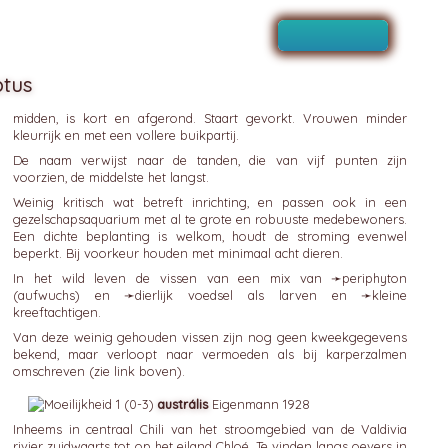
ptus
midden, is kort en afgerond. Staart gevorkt. Vrouwen minder
kleurrijk en met een vollere buikpartij.
De naam verwijst naar de tanden, die van vijf punten zijn
voorzien, de middelste het langst.
Weinig kritisch wat betreft inrichting, en passen ook in een
gezelschapsaquarium met al te grote en robuuste medebewoners.
Een dichte beplanting is welkom, houdt de stroming evenwel
beperkt. Bij voorkeur houden met minimaal acht dieren.
In het wild leven de vissen van een mix van ➛
periphyton
(aufwuchs) en ➛
dierlijk
voedsel als larven en ➛
kleine
kreeftachtigen
.
Van deze weinig gehouden vissen zijn nog geen kweekgegevens
bekend, maar verloopt naar vermoeden als bij karperzalmen
omschreven (zie link boven).
austrális
Eigenmann 1928
Inheems in centraal Chili van het stroomgebied van de Valdivia
rivier zuidwaarts tot op het eiland Chloé. Te vinden langs oevers in