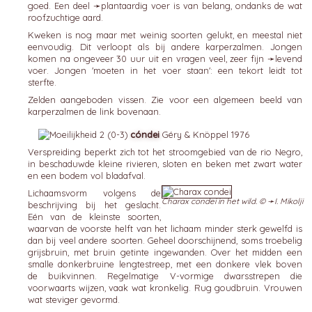
goed. Een deel ➛
plantaardig voer
is van belang, ondanks de wat
roofzuchtige aard.
Kweken is nog maar met weinig soorten gelukt, en meestal niet
eenvoudig. Dit verloopt als bij andere karperzalmen. Jongen
komen na ongeveer 30 uur uit en vragen veel, zeer fijn ➛
levend
voer
. Jongen 'moeten in het voer staan': een tekort leidt tot
sterfte.
Zelden aangeboden vissen. Zie voor een algemeen beeld van
karperzalmen de link bovenaan.
cóndei
Géry & Knöppel 1976
Verspreiding beperkt zich tot het stroomgebied van de rio Negro,
in beschaduwde kleine rivieren, sloten en beken met zwart water
en een bodem vol bladafval.
Lichaamsvorm volgens de
Charax condei in het wild. © ➛
I. Mikolji
beschrijving bij het geslacht.
Eén van de kleinste soorten,
waarvan de voorste helft van het lichaam minder sterk gewelfd is
dan bij veel andere soorten. Geheel doorschijnend, soms troebelig
grijsbruin, met bruin getinte ingewanden. Over het midden een
smalle donkerbruine lengtestreep, met een donkere vlek boven
de buikvinnen. Regelmatige V-vormige dwarsstrepen die
voorwaarts wijzen, vaak wat kronkelig. Rug goudbruin. Vrouwen
wat steviger gevormd.