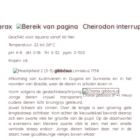
arax
Cheirodon interru
Geschikt voor aquaria vanaf 60 liter.
Temperatuur: 22 tot 26° C
pH: 4-8 dH: 0-18 fH: 0-32 ppm: 0-300
Kopen: ok.
gibbósus
Linnaeus 1758
Afkomstig van kustrivieren in Guyana en Suriname en in het
noorden van Brazilië, waar de dieren in scholen leven in.
Vorm volgens de geslachtsbeschrijving.
Charax gibbosus. © ➛
I. Mikolji
Jonge dieren vrijwel transparant,
oudere dieren licht bruingrijs gekleurd,
zowel lichaam als vinnen. Over de lengte is een groenig gele
lengtestreep zichtbaar. Kort achter de kieuwdeksel bevindt daarop
zich een zwarte vlek ter grootte van de pupil. Op de staartwortel
is eveneens een kleinere zwarte vlek te zien, met een smalle
verticale streep erdoor. Jonge dieren hebben daar, net in de
staart, twee goudkleurige vlekjes boven elkaar.