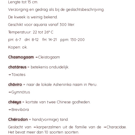
Lengte tot 15 cm.
Verzorging en gedrag als bij de geslachtsbeschrijving.
De kweek is weinig bekend.
Geschikt voor aquaria vanaf 300 liter.
Temperatuur: 22 tot 26° C
pH: 6-7 dH: 8-12 fH: 14-21 ppm: 130-200
Kopen: ok.
Chasmogaam
➛
Cleistogaam
chatáreus
= betekenis onduidelijk.
➛
Tóxotes
cháviro
= naar de lokale Asheninka naam in Peru.
➛
Gymnótus
chéeya
= kortste van twee Chinese godheden.
➛
Brevibóra
Chéirodon
= hand(vormige) tand.
Geslacht van ➛
karperzalmen
uit de familie van de ➛
Characidae
.
Het bevat meer dan 10 soorten soorten.