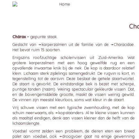
Ch
Chárax
= gepunte staak.
Geslacht van ➛
karperzalmen
uit de familie van de ➛
Characidae
.
Het bevat ruim 15 soorten.
Enigszins roofzuchtige scholenvissen uit Zuid-Amerika. Wat
grotere karperzalmen met een hoog gewelfde rug en een
opvallende inwaartse knik bij de nek. De kop is daardoor relatief
klein. Lichaam sterk zijdelings samengedrukt. De rugvin is kort, in
tegenstelling tot de aarsvin. Deze beslaat de gehele staartwortel.
De staart is gevorkt. De eindstandige bek is bezet met scherpe,
puntige tanden (naam). Weinig spectaculair gekleurde vissen. Dat,
en de bovengemiddelde grootte, maakt de vissen weinig gewild.
De vinnen zijn meestal kleurloos, soms wat kleur in de staart.
Vrij schuwe vissen met een typische zwemhouding, met de kop
schuin neerwaarts, als ➛
kopstaanders
. Al te kleine vissen kunnen
als maaltijd eindigen, denk aan vissen kleiner dan de helft van de
lichaamslengte.
Voedsel vormt zelden een probleem, de dieren eten een breed
palet aan voedsel, ook ➛
droogvoer
gaat na enige gewenning