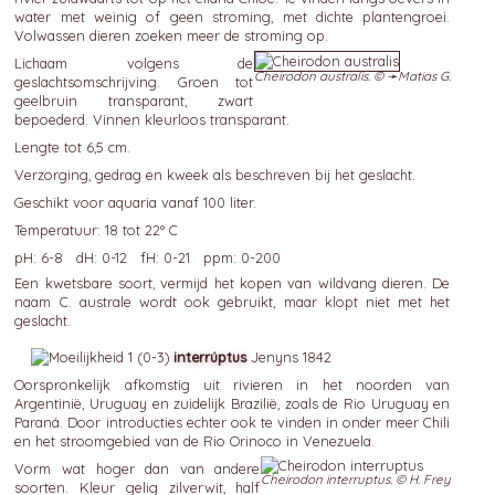
water met weinig of geen stroming, met dichte plantengroei.
Volwassen dieren zoeken meer de stroming op.
Lichaam volgens de
Cheirodon australis. © ➛
Matias G.
geslachtsomschrijving. Groen tot
geelbruin transparant, zwart
bepoederd. Vinnen kleurloos transparant.
Lengte tot 6,5 cm.
Verzorging, gedrag en kweek als beschreven bij het geslacht.
Geschikt voor aquaria vanaf 100 liter.
Temperatuur: 18 tot 22° C
pH: 6-8 dH: 0-12 fH: 0-21 ppm: 0-200
Een kwetsbare soort, vermijd het kopen van wildvang dieren. De
naam C. australe wordt ook gebruikt, maar klopt niet met het
geslacht.
interrúptus
Jenyns 1842
Oorspronkelijk afkomstig uit rivieren in het noorden van
Argentinië, Uruguay en zuidelijk Brazilië, zoals de Rio Uruguay en
Paraná. Door introducties echter ook te vinden in onder meer Chili
en het stroomgebied van de Rio Orinoco in Venezuela.
Vorm wat hoger dan van andere
Cheirodon interruptus. © H. Frey
soorten. Kleur gelig zilverwit, half