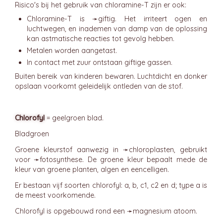
Risico's bij het gebruik van chloramine-T zijn er ook:
Chloramine-T is ➛
giftig
. Het irriteert ogen en
luchtwegen, en inademen van damp van de oplossing
kan astmatische reacties tot gevolg hebben.
Metalen worden aangetast.
In contact met zuur ontstaan giftige gassen.
Buiten bereik van kinderen bewaren. Luchtdicht en donker
opslaan voorkomt geleidelijk ontleden van de stof.
Chlorofyl
= geelgroen blad.
Bladgroen
Groene kleurstof aanwezig in ➛
chloroplasten
, gebruikt
voor ➛
fotosynthese
. De groene kleur bepaalt mede de
kleur van groene planten, algen en eencelligen.
Er bestaan vijf soorten chlorofyl: a, b, c1, c2 en d; type a is
de meest voorkomende.
Chlorofyl is opgebouwd rond een ➛
magnesium
atoom.