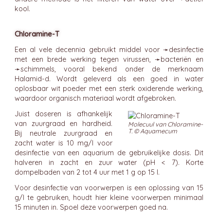
kool
.
Chloramine-T
Een al vele decennia gebruikt middel voor ➛
desinfectie
met een brede werking tegen virussen, ➛
bacteriën
en
➛
schimmels
, vooral bekend onder de merknaam
Halamid-d. Wordt geleverd als een goed in water
oplosbaar wit poeder met een sterk oxiderende werking,
waardoor organisch materiaal wordt afgebroken.
Juist doseren is afhankelijk
van zuurgraad en hardheid.
Molecuul van Chloramine-
T. © Aquamecum
Bij neutrale zuurgraad en
zacht water is 10 mg/l voor
desinfectie van een aquarium de gebruikelijke dosis. Dit
halveren in zacht en zuur water (pH < 7). Korte
dompelbaden van 2 tot 4 uur met 1 g op 15 l.
Voor desinfectie van voorwerpen is een oplossing van 15
g/l te gebruiken, houdt hier kleine voorwerpen minimaal
15 minuten in. Spoel deze voorwerpen goed na.