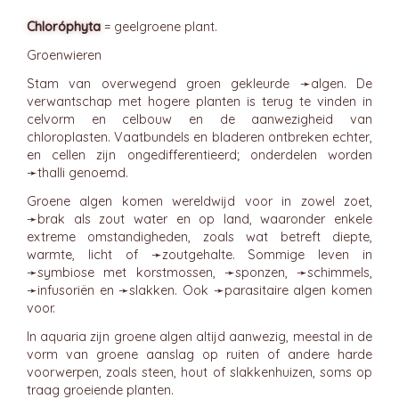
Chloróphyta
= geelgroene plant.
Groenwieren
Stam van overwegend groen gekleurde ➛
algen
. De
verwantschap met hogere planten is terug te vinden in
celvorm en celbouw en de aanwezigheid van
chloroplasten. Vaatbundels en bladeren ontbreken echter,
en cellen zijn ongedifferentieerd; onderdelen worden
➛
thalli
genoemd.
Groene algen komen wereldwijd voor in zowel zoet,
➛
brak
als zout water en op land, waaronder enkele
extreme omstandigheden, zoals wat betreft diepte,
warmte, licht of ➛
zoutgehalte
. Sommige leven in
➛
symbiose
met korstmossen, ➛
sponzen
, ➛
schimmels
,
➛
infusoriën
en ➛
slakken
. Ook ➛
parasitaire
algen komen
voor.
In aquaria zijn groene algen altijd aanwezig, meestal in de
vorm van groene aanslag op ruiten of andere harde
voorwerpen, zoals steen, hout of slakkenhuizen, soms op
traag groeiende planten.