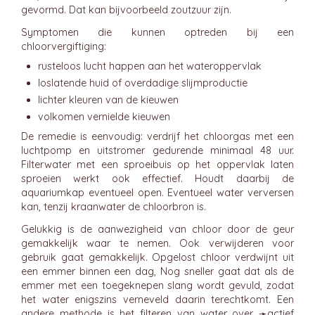
gevormd. Dat kan bijvoorbeeld zoutzuur zijn.
Symptomen die kunnen optreden bij een
chloorvergiftiging:
rusteloos lucht happen aan het wateroppervlak
loslatende huid of overdadige slijmproductie
lichter kleuren van de kieuwen
volkomen vernielde kieuwen
De remedie is eenvoudig: verdrijf het chloorgas met een
luchtpomp en uitstromer gedurende minimaal 48 uur.
Filterwater met een sproeibuis op het oppervlak laten
sproeien werkt ook effectief. Houdt daarbij de
aquariumkap eventueel open. Eventueel water verversen
kan, tenzij kraanwater de chloorbron is.
Gelukkig is de aanwezigheid van chloor door de geur
gemakkelijk waar te nemen. Ook verwijderen voor
gebruik gaat gemakkelijk. Opgelost chloor verdwijnt uit
een emmer binnen een dag, Nog sneller gaat dat als de
emmer met een toegeknepen slang wordt gevuld, zodat
het water enigszins verneveld daarin terechtkomt. Een
andere methode is het filteren van water over ➛
actief