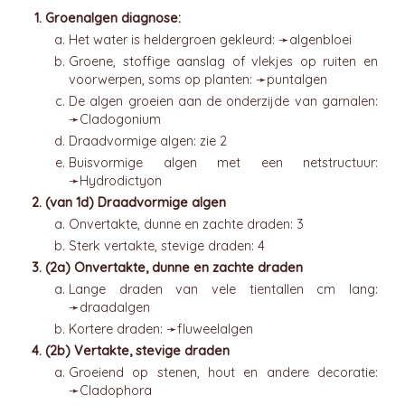
Groenalgen diagnose:
Het water is heldergroen gekleurd: ➛
algenbloei
Groene, stoffige aanslag of vlekjes op ruiten en
voorwerpen, soms op planten: ➛
puntalgen
De algen groeien aan de onderzijde van garnalen:
➛
Cladogonium
Draadvormige algen: zie 2
Buisvormige algen met een netstructuur:
➛
Hydrodictyon
(van 1d) Draadvormige algen
Onvertakte, dunne en zachte draden: 3
Sterk vertakte, stevige draden: 4
(2a) Onvertakte, dunne en zachte draden
Lange draden van vele tientallen cm lang:
➛
draadalgen
Kortere draden: ➛
fluweelalgen
(2b) Vertakte, stevige draden
Groeiend op stenen, hout en andere decoratie:
➛
Cladophora