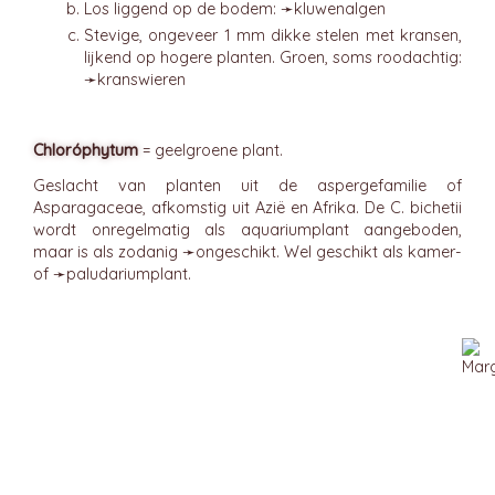
Los liggend op de bodem: ➛
kluwenalgen
Stevige, ongeveer 1 mm dikke stelen met kransen,
lijkend op hogere planten. Groen, soms roodachtig:
➛
kranswieren
Chloróphytum
= geelgroene plant.
Geslacht van planten uit de aspergefamilie of
Asparagaceae, afkomstig uit Azië en Afrika. De C. bichetii
wordt onregelmatig als aquariumplant aangeboden,
maar is als zodanig ➛
ongeschikt
. Wel geschikt als kamer-
of ➛
paludariumplant
.