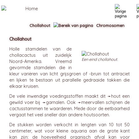
Chollahout
Chromosomen
Chollahout
Holle stamdelen van de
chollacactus uit zuidelijk
Een eind chollahout.
Noord-Amerika. Vreemd
gevormde stamdelen die in
kleur variëren van licht grijsgroen of -bruin tot antraciet
en lijken te bestaan uit parallelle gedraaide takken die
elkaar kruisen.
De vele inwendige voedingsstoffen maakt dit ➛
hout
een
gewild voer bij ➛
garnalen
. Ook ➛
meervallen
schijnen de
cactusstammen te waarderen. Mede door de eetbaarheid
vergaat het veel sneller dan andere houtsoorten.
De stukken worden verkocht in lengten van 10 tot 50
centimeter, wat voor kleine aquaria aan de grote kant
kan zijn: de hoeveelheid organisch afval kan voor