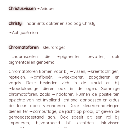
Christusvissen
➛
Ariidae
chrístyi
= naar Brits dokter en zoöloog Christy.
➛
Aphyosémion
Chromatofóren
= kleurdrager.
Lichaamscellen die ➛
pigmenten
bevatten, ook
pigmentcellen genoemd.
Chromatoforen komen voor bij ➛
vissen
, ➛
kreeftachtigen
,
reptielen, ➛
amfibieën
, ➛
weekdieren
, zoogdieren en
vogels. Deze bevinden zich in de ➛
huid
en bij
➛
koudbloedige
dieren ook in de ogen. Sommige
chromatoforen, zoals ➛
iridoforen
, kunnen de positie ten
opzichte van het invallend licht snel aanpassen en aldus
de kleur doen veranderen. Deze kleurveranderingen
dienen ter ➛
camouflage
, de jacht op prooi, of geven de
gemoedstoestand aan. Ook speelt dit een rol bij
imponeren, bijvoorbeeld bij cichliden. Inktvissen