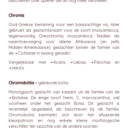
beschikken over spieren die dit nog meer versnellen.
Chromis
Oud-Griekse benaming voor een baarsachtige vis, later
gebruikt als geslachtsnaam voor de soort mossambicus,
tegenwoordig Oreochromis mossambica. Nadien als
naamtoevoeging voor allerlei Afrikaanse (en zelfs
Midden-Amerikaanse) geslachten binnen de familie van
de ➛
Cichlidae
in zwang geraakt.
Vergelijkbaar met ➛
Acara
, ➛
Lebias
, ➛
Panchax
en
➛
tetra's
.
Chromobótia
= gekleurde botia.
Monotypisch geslacht van karpers uit de familie van de
➛
Botiidae
. De enige soort hierin, C. macracanthus, viel
voorheen onder het geslacht Botia. Dit geslacht is
recentelijk opgedeeld, als beschreven bij de familie.
Chromobotia kenmerkt zich door het afwijkende
kleurpatroon en nog enkele kleine morfologische
verschillen ten opzichte van de andere soorten.