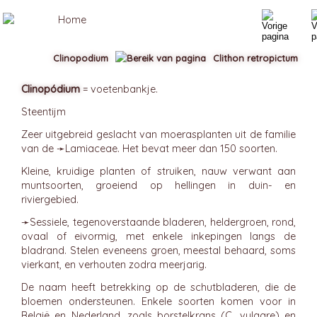
Clinopodium
Clithon retropictum
Clinopódium
= voetenbankje.
Steentijm
Zeer uitgebreid geslacht van moerasplanten uit de familie
van de ➛
Lamiaceae
. Het bevat meer dan 150 soorten.
Kleine, kruidige planten of struiken, nauw verwant aan
muntsoorten, groeiend op hellingen in duin- en
riviergebied.
➛
Sessiele
, tegenoverstaande bladeren, heldergroen, rond,
ovaal of eivormig, met enkele inkepingen langs de
bladrand. Stelen eveneens groen, meestal behaard, soms
vierkant, en verhouten zodra meerjarig.
De naam heeft betrekking op de schutbladeren, die de
bloemen ondersteunen. Enkele soorten komen voor in
België en Nederland, zoals borstelkrans (C. vulgare) en