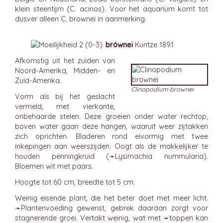
klein steentijm (C. acinos). Voor het aquarium komt tot
dusver alleen C. brownei in aanmerking.
brównei
Kuntze 1891
Afkomstig uit het zuiden van
Noord-Amerika, Midden- en
Zuid-Amerika.
Clinopodium brownei
Vorm als bij het geslacht
vermeld, met vierkante,
onbehaarde stelen. Deze groeien onder water rechtop,
boven water gaan deze hangen, waaruit weer zijtakken
zich oprichten. Bladeren rond eivormig met twee
inkepingen aan weerszijden. Oogt als de makkelijker te
houden penningkruid (➛
Lysimachia
nummularia).
Bloemen wit met paars.
Hoogte tot 60 cm, breedte tot 5 cm.
Weinig eisende plant, die het beter doet met meer licht.
➛
Plantenvoeding
gewenst, gebrek daaraan zorgt voor
stagnerende groei. Vertakt weinig, wat met ➛
toppen
kan