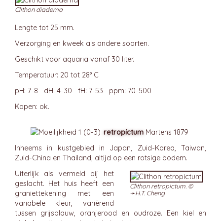
Clithon diadema
Lengte tot 25 mm.
Verzorging en kweek als andere soorten.
Geschikt voor aquaria vanaf 30 liter.
Temperatuur: 20 tot 28° C
pH: 7-8 dH: 4-30 fH: 7-53 ppm: 70-500
Kopen: ok.
retropíctum
Martens 1879
Inheems in kustgebied in Japan, Zuid-Korea, Taiwan,
Zuid-China en Thailand, altijd op een rotsige bodem.
Uiterlijk als vermeld bij het
geslacht. Het huis heeft een
Clithon retropictum. ©
graniettekening met een
➛
H.T. Cheng
variabele kleur, variërend
tussen grijsblauw, oranjerood en oudroze. Een kiel en