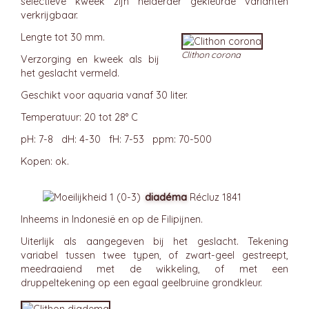
selectieve kweek zijn helderder gekleurde varianten
verkrijgbaar.
Lengte tot 30 mm.
Clithon corona
Verzorging en kweek als bij
het geslacht vermeld.
Geschikt voor aquaria vanaf 30 liter.
Temperatuur: 20 tot 28° C
pH: 7-8 dH: 4-30 fH: 7-53 ppm: 70-500
Kopen: ok.
diadéma
Récluz 1841
Inheems in Indonesië en op de Filipijnen.
Uiterlijk als aangegeven bij het geslacht. Tekening
variabel tussen twee typen, of zwart-geel gestreept,
meedraaiend met de wikkeling, of met een
druppeltekening op een egaal geelbruine grondkleur.