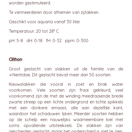
worden gestimuleerd.
Te vermeerderen door afnemen van zijtakken.
Geschikt voor aquaria vanaf 30 liter.
Temperatuur: 20 tot 28° C
pH: 5-8 dH: 0-18 fH: 0-32 ppm: 0-300
Clíthon
Groot geslacht van slakken uit de familie van de
➛
Neritidae
. Dit geslacht bevat meer dan 50 soorten.
Kieuwslakken die vooral in zoet en brak water
voorkomen. Vele soorten zijn fraai gekleurd; veel
voorkomend zijn de met de winding meedraaiende brede
zwarte streep op een lichte ondergrond en lichte spikkels
met een donkere ernaast, alle aan dezelfde kant,
waardoor het schaduwen lijken. Meerder soorten hebben
op de schelp een nauwelijks waarneembare kiel met
soms opvallende uitsteeksels. De slakken zijn van
gescheiden geslacht, maar het onderscheid is niet te zien.