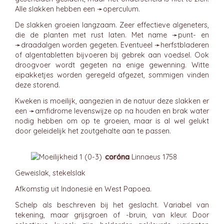
Alle slakken hebben een ➛
operculum
.
De slakken groeien langzaam. Zeer effectieve algeneters,
die de planten met rust laten. Met name ➛
punt
- en
➛
draadalgen
worden gegeten. Eventueel ➛
herfstbladeren
of algentabletten bijvoeren bij gebrek aan voedsel. Ook
droogvoer wordt gegeten na enige gewenning. Witte
eipakketjes worden geregeld afgezet, sommigen vinden
deze storend.
Kweken is moeilijk, aangezien in de natuur deze slakken er
een ➛
amfidrome
levenswijze op na houden en brak water
nodig hebben om op te groeien, maar is al wel gelukt
door geleidelijk het zoutgehalte aan te passen.
coróna
Linnaeus 1758
Geweislak, stekelslak
Afkomstig uit Indonesië en West Papoea.
Schelp als beschreven bij het geslacht. Variabel van
tekening, maar grijsgroen of -bruin, van kleur. Door