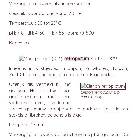
Verzorging en kweek als andere soorten.
Geschikt voor aquaria vanaf 30 liter.
Temperatuur: 20 tot 28° C
pH: 7-8 dH: 4-30 fH: 7-53 ppm: 70-500
Kopen: ok.
retropíctum
Martens 1879
Inheems in kustgebied in Japan, Zuid-Korea, Taiwan,
Zuid-China en Thailand, altijd op een rotsige bodem.
Uiterlijk als vermeld bij het
geslacht. Het huis heeft een
Clithon retropictum. ©
graniettekening met een
➛
H.T. Cheng
variabele kleur, variërend
tussen grijsblauw, oranjerood en oudroze. Een kiel en
stekels ontbreken, de schelp is glad.
Lengte tot 17 mm.
Verzorging en kweek als beschreven bij het geslacht. De