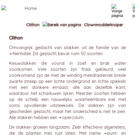
Clithon
Clownmodderkruiper
Clíthon
Omvangrijk geslacht van slakken uit de familie van de
➛
Neritidae
. Dit geslacht bevat ruim 50 soorten.
Kieuwslakken die vooral in zoet en brak water
voorkomen. Vele soorten zijn fraai gekleurd; veel
voorkomend zijn de met de winding meedraaiende brede
zwarte streep op een lichte ondergrond en lichte spikkels
met een donkere ernaast, alle aan dezelfde kant,
waardoor het schaduwen lijken. Meerder soorten hebben
op de schelp een nauwelijks waarneembare kiel met
soms opvallende uitsteeksels. De slakken zijn van
gescheiden geslacht, maar het onderscheid is niet te zien.
Alle slakken hebben een ➛
operculum
.
De slakken groeien langzaam. Zeer effectieve algeneters,
die de planten met rust laten. Met name ➛
punt
- en