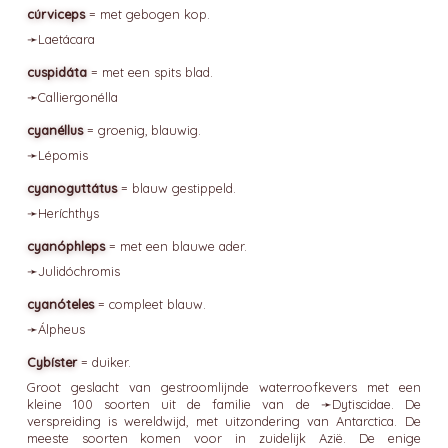
cúrviceps
= met gebogen kop.
➛
Laetácara
cuspidáta
= met een spits blad.
➛
Calliergonélla
cyanéllus
= groenig, blauwig.
➛
Lépomis
cyanoguttátus
= blauw gestippeld.
➛
Heríchthys
cyanóphleps
= met een blauwe ader.
➛
Julidóchromis
cyanóteles
= compleet blauw.
➛
Álpheus
Cybíster
= duiker.
Groot geslacht van gestroomlijnde waterroofkevers met een
kleine 100 soorten uit de familie van de ➛
Dytiscidae
. De
verspreiding is wereldwijd, met uitzondering van Antarctica. De
meeste soorten komen voor in zuidelijk Azië. De enige