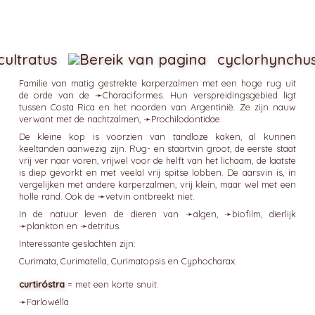
cultratus
cyclorhynchu
Familie van matig gestrekte karperzalmen met een hoge rug uit
de orde van de ➛
Characiformes
. Hun verspreidingsgebied ligt
tussen Costa Rica en het noorden van Argentinië. Ze zijn nauw
verwant met de nachtzalmen, ➛
Prochilodontidae
.
De kleine kop is voorzien van tandloze kaken, al kunnen
keeltanden aanwezig zijn. Rug- en staartvin groot, de eerste staat
vrij ver naar voren, vrijwel voor de helft van het lichaam, de laatste
is diep gevorkt en met veelal vrij spitse lobben. De aarsvin is, in
vergelijken met andere karperzalmen, vrij klein, maar wel met een
holle rand. Ook de ➛
vetvin
ontbreekt niet.
In de natuur leven de dieren van ➛
algen
, ➛
biofilm
, dierlijk
➛
plankton
en ➛
detritus
.
Interessante geslachten zijn:
Curimata, Curimatella, Curimatopsis en Cyphocharax.
curtiróstra
= met een korte snuit.
➛
Farlowélla