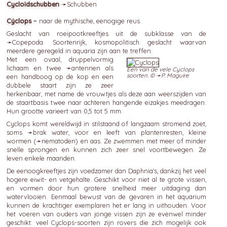
Cycloïdschubben
➛
Schubben
Cýclops
= naar de mythische, eenogige reus.
Geslacht van roeipootkreeftjes uit de subklasse van de
➛
Copepoda
. Soortenrijk, kosmopolitisch geslacht waarvan
meerdere geregeld in aquaria zijn aan te treffen.
Met een ovaal, druppelvormig
lichaam en twee ➛
antennen
als
Een van de vele Cyclops
soorten. © ➛
P. Maguire
een handboog op de kop en een
dubbele staart zijn ze zeer
herkenbaar, met name de vrouwtjes als deze aan weerszijden van
de staartbasis twee naar achteren hangende eizakjes meedragen.
Hun grootte varieert van 0,5 tot 5 mm.
Cyclops komt wereldwijd in stilstaand of langzaam stromend zoet,
soms ➛
brak water
, voor en leeft van plantenresten, kleine
wormen (➛
nematoden
) en aas. Ze zwemmen met meer of minder
snelle sprongen en kunnen zich zeer snel voortbewegen. Ze
leven enkele maanden.
De eenoogkreeftjes zijn voedzamer dan Daphnia's, dankzij het veel
hogere eiwit- en vetgehalte. Geschikt voor niet al te grote vissen,
en vormen door hun grotere snelheid meer uitdaging dan
watervlooien. Eenmaal bewust van de gevaren in het aquarium
kunnen de krachtiger exemplaren het er lang in uithouden. Voor
het voeren van ouders van jonge vissen zijn ze evenwel minder
geschikt: veel Cyclops-soorten zijn rovers die zich mogelijk ook