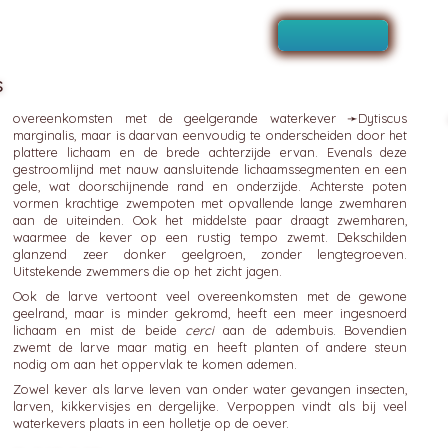
s
overeenkomsten met de geelgerande waterkever ➛
Dytiscus
marginalis, maar is daarvan eenvoudig te onderscheiden door het
plattere lichaam en de brede achterzijde ervan. Evenals deze
gestroomlijnd met nauw aansluitende lichaamssegmenten en een
gele, wat doorschijnende rand en onderzijde. Achterste poten
vormen krachtige zwempoten met opvallende lange zwemharen
aan de uiteinden. Ook het middelste paar draagt zwemharen,
waarmee de kever op een rustig tempo zwemt. Dekschilden
glanzend zeer donker geelgroen, zonder lengtegroeven.
Uitstekende zwemmers die op het zicht jagen.
Ook de larve vertoont veel overeenkomsten met de gewone
geelrand, maar is minder gekromd, heeft een meer ingesnoerd
lichaam en mist de beide
cerci
aan de adembuis. Bovendien
zwemt de larve maar matig en heeft planten of andere steun
nodig om aan het oppervlak te komen ademen.
Zowel kever als larve leven van onder water gevangen insecten,
larven, kikkervisjes en dergelijke. Verpoppen vindt als bij veel
waterkevers plaats in een holletje op de oever.