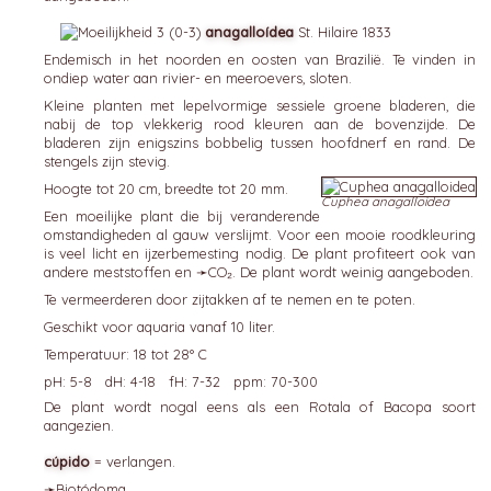
anagalloídea
St. Hilaire 1833
Endemisch in het noorden en oosten van Brazilië. Te vinden in
ondiep water aan rivier- en meeroevers, sloten.
Kleine planten met lepelvormige sessiele groene bladeren, die
nabij de top vlekkerig rood kleuren aan de bovenzijde. De
bladeren zijn enigszins bobbelig tussen hoofdnerf en rand. De
stengels zijn stevig.
Hoogte tot 20 cm, breedte tot 20 mm.
Cuphea anagalloidea
Een moeilijke plant die bij veranderende
omstandigheden al gauw verslijmt. Voor een mooie roodkleuring
is veel licht en ijzerbemesting nodig. De plant profiteert ook van
andere meststoffen en ➛
CO₂
. De plant wordt weinig aangeboden.
Te vermeerderen door zijtakken af te nemen en te poten.
Geschikt voor aquaria vanaf 10 liter.
Temperatuur: 18 tot 28° C
pH: 5-8 dH: 4-18 fH: 7-32 ppm: 70-300
De plant wordt nogal eens als een Rotala of Bacopa soort
aangezien.
cúpido
= verlangen.
➛
Biotódoma