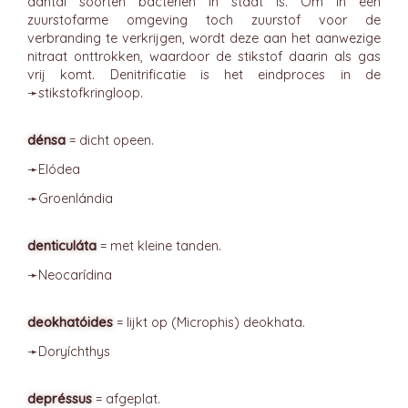
aantal soorten bacteriën in staat is. Om in een
zuurstofarme omgeving toch zuurstof voor de
verbranding te verkrijgen, wordt deze aan het aanwezige
nitraat onttrokken, waardoor de stikstof daarin als gas
vrij komt. Denitrificatie is het eindproces in de
➛
stikstofkringloop
.
dénsa
= dicht opeen.
➛
Elódea
➛
Groenlándia
denticuláta
= met kleine tanden.
➛
Neocarídina
deokhatóides
= lijkt op (Microphis) deokhata.
➛
Doryíchthys
depréssus
= afgeplat.