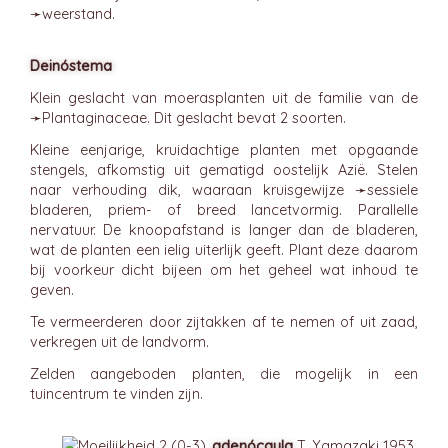
➛
weerstand
.
Deinóstema
Klein geslacht van moerasplanten uit de familie van de
➛
Plantaginaceae
. Dit geslacht bevat 2 soorten.
Kleine eenjarige, kruidachtige planten met opgaande
stengels, afkomstig uit gematigd oostelijk Azië. Stelen
naar verhouding dik, waaraan kruisgewijze ➛
sessiele
bladeren, priem- of breed lancetvormig. Parallelle
nervatuur. De knoopafstand is langer dan de bladeren,
wat de planten een ielig uiterlijk geeft. Plant deze daarom
bij voorkeur dicht bijeen om het geheel wat inhoud te
geven.
Te vermeerderen door zijtakken af te nemen of uit zaad,
verkregen uit de landvorm.
Zelden aangeboden planten, die mogelijk in een
tuincentrum te vinden zijn.
adenócaula
T. Yamazaki 1953