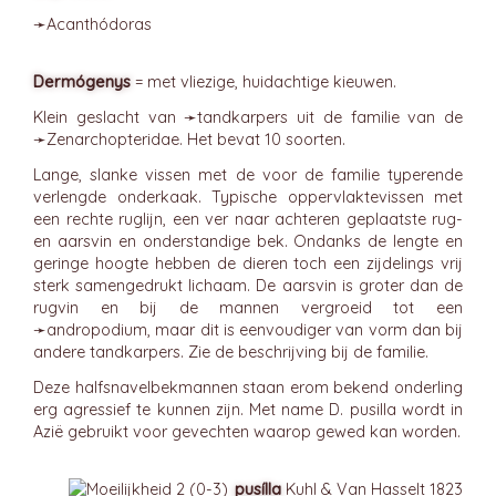
➛
Acanthódoras
Dermógenys
= met vliezige, huidachtige kieuwen.
Klein geslacht van ➛
tandkarpers
uit de familie van de
➛
Zenarchopteridae
. Het bevat 10 soorten.
Lange, slanke vissen met de voor de familie typerende
verlengde onderkaak. Typische oppervlaktevissen met
een rechte ruglijn, een ver naar achteren geplaatste rug-
en aarsvin en onderstandige bek. Ondanks de lengte en
geringe hoogte hebben de dieren toch een zijdelings vrij
sterk samengedrukt lichaam. De aarsvin is groter dan de
rugvin en bij de mannen vergroeid tot een
➛
andropodium
, maar dit is eenvoudiger van vorm dan bij
andere tandkarpers. Zie de beschrijving bij de familie.
Deze halfsnavelbekmannen staan erom bekend onderling
erg agressief te kunnen zijn. Met name D. pusilla wordt in
Azië gebruikt voor gevechten waarop gewed kan worden.
pusílla
Kuhl & Van Hasselt 1823