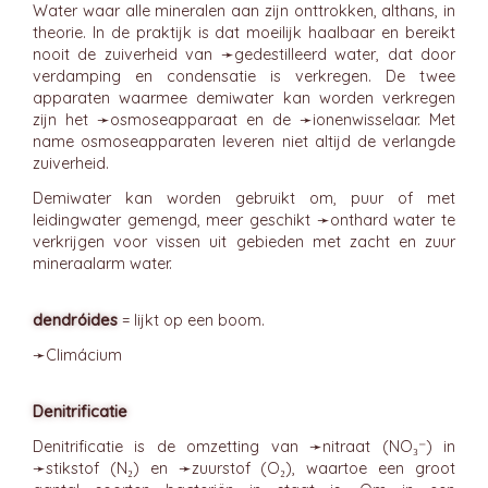
Water waar alle mineralen aan zijn onttrokken, althans, in
theorie. In de praktijk is dat moeilijk haalbaar en bereikt
nooit de zuiverheid van ➛
gedestilleerd water
, dat door
verdamping en condensatie is verkregen. De twee
apparaten waarmee demiwater kan worden verkregen
zijn het ➛
osmoseapparaat
en de ➛
ionenwisselaar
. Met
name osmoseapparaten leveren niet altijd de verlangde
zuiverheid.
Demiwater kan worden gebruikt om, puur of met
leidingwater gemengd, meer geschikt ➛
onthard
water te
verkrijgen voor vissen uit gebieden met zacht en zuur
mineraalarm water.
dendróides
= lijkt op een boom.
➛
Climácium
Denitrificatie
Denitrificatie is de omzetting van ➛
nitraat
(NO₃⁻) in
➛
stikstof
(N₂) en ➛
zuurstof
(O₂), waartoe een groot