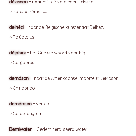
déissneri
= naar militair verpleger Deissner.
➛
Parosphrómenus
delhézi
= naar de Belgische kunstenaar Delhez.
➛
Polýpterus
délphax
= het Griekse woord voor big.
➛
Corýdoras
demásoni
= naar de Amerikaanse importeur DeMason.
➛
Chindóngo
demérsum
= vertakt.
➛
Ceratophýllum
Demiwater
= Gedemineraliseerd water.