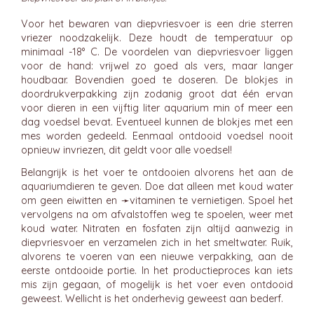
Voor het bewaren van diepvriesvoer is een drie sterren
vriezer noodzakelijk. Deze houdt de temperatuur op
minimaal -18° C. De voordelen van diepvriesvoer liggen
voor de hand: vrijwel zo goed als vers, maar langer
houdbaar. Bovendien goed te doseren. De blokjes in
doordrukverpakking zijn zodanig groot dat één ervan
voor dieren in een vijftig liter aquarium min of meer een
dag voedsel bevat. Eventueel kunnen de blokjes met een
mes worden gedeeld. Eenmaal ontdooid voedsel nooit
opnieuw invriezen, dit geldt voor alle voedsel!
Belangrijk is het voer te ontdooien alvorens het aan de
aquariumdieren te geven. Doe dat alleen met koud water
om geen eiwitten en ➛
vitaminen
te vernietigen. Spoel het
vervolgens na om afvalstoffen weg te spoelen, weer met
koud water. Nitraten en fosfaten zijn altijd aanwezig in
diepvriesvoer en verzamelen zich in het smeltwater. Ruik,
alvorens te voeren van een nieuwe verpakking, aan de
eerste ontdooide portie. In het productieproces kan iets
mis zijn gegaan, of mogelijk is het voer even ontdooid
geweest. Wellicht is het onderhevig geweest aan bederf.