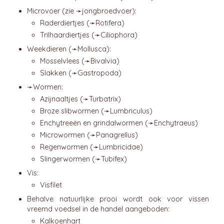
Microvoer (zie ➛
jongbroedvoer
):
Raderdiertjes (➛
Rotifera
)
Trilhaardiertjes (➛
Ciliophora
)
Weekdieren (➛
Mollusca
):
Mosselvlees (➛
Bivalvia
)
Slakken (➛
Gastropoda
)
➛
Wormen
:
Azijnaaltjes (➛
Turbatrix
)
Broze slibwormen (➛
Lumbriculus
)
Enchytreeën en grindalwormen (➛
Enchytraeus
)
Microwormen (➛
Panagrellus
)
Regenwormen (➛
Lumbricidae
)
Slingerwormen (➛
Tubifex
)
Vis:
Visfilet
Behalve natuurlijke prooi wordt ook voor vissen
vreemd voedsel in de handel aangeboden:
Kalkoenhart