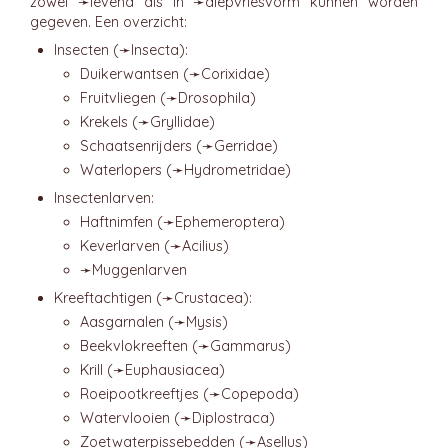
zowel ➛
levend
als in ➛
diepvriesvorm
kunnen worden
gegeven. Een overzicht:
Insecten (➛
Insecta
):
Duikerwantsen (➛
Corixidae
)
Fruitvliegen (➛
Drosophila
)
Krekels (➛
Gryllidae
)
Schaatsenrijders (➛
Gerridae
)
Waterlopers (➛
Hydrometridae
)
Insectenlarven:
Haftnimfen (➛
Ephemeroptera
)
Keverlarven (➛
Acilius
)
➛
Muggenlarven
Kreeftachtigen (➛
Crustacea
):
Aasgarnalen (➛
Mysis
)
Beekvlokreeften (➛
Gammarus
)
Krill (➛
Euphausiacea
)
Roeipootkreeftjes (➛
Copepoda
)
Watervlooien (➛
Diplostraca
)
Zoetwaterpissebedden (➛
Asellus
)