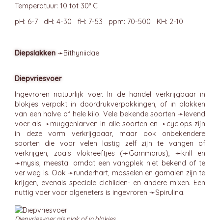
Temperatuur: 10 tot 30° C
pH: 6-7 dH: 4-30 fH: 7-53 ppm: 70-500 KH: 2-10
Diepslakken
➛
Bithyniidae
Diepvriesvoer
Ingevroren natuurlijk voer. In de handel verkrijgbaar in
blokjes verpakt in doordrukverpakkingen, of in plakken
van een halve of hele kilo. Vele bekende soorten ➛
levend
voer
als ➛
muggenlarven
in alle soorten en ➛
cyclops
zijn
in deze vorm verkrijgbaar, maar ook onbekendere
soorten die voor velen lastig zelf zijn te vangen of
verkrijgen, zoals vlokreeftjes (➛
Gammarus
), ➛
krill
en
➛
mysis
, meestal omdat een vangplek niet bekend of te
ver weg is. Ook ➛
runderhart
, mosselen en garnalen zijn te
krijgen, evenals speciale cichliden- en andere mixen. Een
nuttig voer voor algeneters is ingevroren ➛
Spirulina
.
Diepvriesvoer als plak of in blokjes.