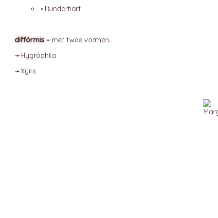
➛
Runderhart
diffórmis
= met twee vormen.
➛
Hygróphila
➛
Xýris