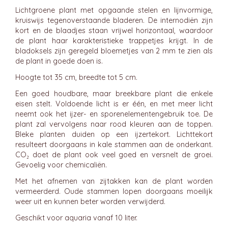
Lichtgroene plant met opgaande stelen en lijnvormige,
kruiswijs tegenoverstaande bladeren. De internodiën zijn
kort en de blaadjes staan vrijwel horizontaal, waardoor
de plant haar karakteristieke trappetjes krijgt. In de
bladoksels zijn geregeld bloemetjes van 2 mm te zien als
de plant in goede doen is.
Hoogte tot 35 cm, breedte tot 5 cm.
Een goed houdbare, maar breekbare plant die enkele
eisen stelt. Voldoende licht is er één, en met meer licht
neemt ook het ijzer- en sporenelementengebruik toe. De
plant zal vervolgens naar rood kleuren aan de toppen.
Bleke planten duiden op een ijzertekort. Lichttekort
resulteert doorgaans in kale stammen aan de onderkant.
CO₂ doet de plant ook veel goed en versnelt de groei.
Gevoelig voor chemicaliën.
Met het afnemen van zijtakken kan de plant worden
vermeerderd. Oude stammen lopen doorgaans moeilijk
weer uit en kunnen beter worden verwijderd.
Geschikt voor aquaria vanaf 10 liter.