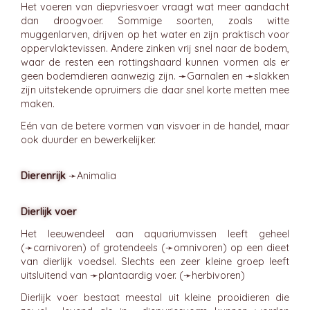
Het voeren van diepvriesvoer vraagt wat meer aandacht
dan droogvoer. Sommige soorten, zoals witte
muggenlarven, drijven op het water en zijn praktisch voor
oppervlaktevissen. Andere zinken vrij snel naar de bodem,
waar de resten een rottingshaard kunnen vormen als er
geen bodemdieren aanwezig zijn. ➛
Garnalen
en ➛
slakken
zijn uitstekende opruimers die daar snel korte metten mee
maken.
Eén van de betere vormen van visvoer in de handel, maar
ook duurder en bewerkelijker.
Dierenrijk
➛
Animalia
Dierlijk voer
Het leeuwendeel aan aquariumvissen leeft geheel
(➛
carnivoren
) of grotendeels (➛
omnivoren
) op een dieet
van dierlijk voedsel. Slechts een zeer kleine groep leeft
uitsluitend van ➛
plantaardig voer
. (➛
herbivoren
)
Dierlijk voer bestaat meestal uit kleine prooidieren die