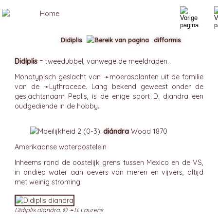
Didiplis
difformis
Didíplis
= tweedubbel, vanwege de meeldraden.
Monotypisch geslacht van ➛
moerasplanten
uit de familie
van de ➛
Lythraceae
. Lang bekend geweest onder de
geslachtsnaam Peplis, is de enige soort D. diandra een
oudgediende in de hobby.
diándra
Wood 1870
Amerikaanse waterpostelein
Inheems rond de oostelijk grens tussen Mexico en de VS,
in ondiep water aan oevers van meren en vijvers, altijd
met weinig stroming.
Didiplis diandra. © ➛
B. Laurens