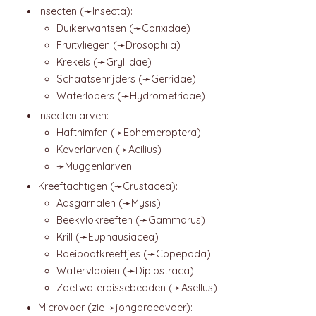
Insecten (➛
Insecta
):
Duikerwantsen (➛
Corixidae
)
Fruitvliegen (➛
Drosophila
)
Krekels (➛
Gryllidae
)
Schaatsenrijders (➛
Gerridae
)
Waterlopers (➛
Hydrometridae
)
Insectenlarven:
Haftnimfen (➛
Ephemeroptera
)
Keverlarven (➛
Acilius
)
➛
Muggenlarven
Kreeftachtigen (➛
Crustacea
):
Aasgarnalen (➛
Mysis
)
Beekvlokreeften (➛
Gammarus
)
Krill (➛
Euphausiacea
)
Roeipootkreeftjes (➛
Copepoda
)
Watervlooien (➛
Diplostraca
)
Zoetwaterpissebedden (➛
Asellus
)
Microvoer (zie ➛
jongbroedvoer
):