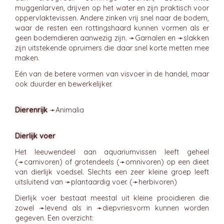
muggenlarven, drijven op het water en zijn praktisch voor
oppervlaktevissen. Andere zinken vrij snel naar de bodem,
waar de resten een rottingshaard kunnen vormen als er
geen bodemdieren aanwezig zijn. ➛
Garnalen
en ➛
slakken
zijn uitstekende opruimers die daar snel korte metten mee
maken.
Eén van de betere vormen van visvoer in de handel, maar
ook duurder en bewerkelijker.
Dierenrijk
➛
Animalia
Dierlijk voer
Het leeuwendeel aan aquariumvissen leeft geheel
(➛
carnivoren
) of grotendeels (➛
omnivoren
) op een dieet
van dierlijk voedsel. Slechts een zeer kleine groep leeft
uitsluitend van ➛
plantaardig voer
. (➛
herbivoren
)
Dierlijk voer bestaat meestal uit kleine prooidieren die
zowel ➛
levend
als in ➛
diepvriesvorm
kunnen worden
gegeven. Een overzicht: