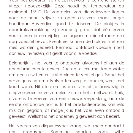
Voor het bewaren van diepvriesvoer is een drie sterren
vriezer noodzakelijk. Deze houdt de temperatuur op
minimaal -18° C. De voordelen van diepvriesvoer liggen
voor de hand: vrijwel zo goed als vers, maar langer
houdbaar. Bovendien goed te doseren. De blokjes in
doordrukverpakking zijn zodanig groot dat één ervan
voor dieren in een vijftig liter aquarium min of meer een
dag voedsel bevat. Eventueel kunnen de blokjes met een
mes worden gedeeld. Eenmaal ontdooid voedsel nooit
opnieuw invriezen, dit geldt voor alle voedsel!
Belangrijk is het voer te ontdooien alvorens het aan de
aquariumdieren te geven. Doe dat alleen met koud water
om geen eiwitten en ➛
vitaminen
te vernietigen. Spoel het
vervolgens na om afvalstoffen weg te spoelen, weer met
koud water. Nitraten en fosfaten zijn altijd aanwezig in
diepvriesvoer en verzamelen zich in het smeltwater. Ruik,
alvorens te voeren van een nieuwe verpakking, aan de
eerste ontdooide portie. In het productieproces kan iets
mis zijn gegaan, of mogelijk is het voer even ontdooid
geweest. Wellicht is het onderhevig geweest aan bederf.
Het voeren van diepvriesvoer vraagt wat meer aandacht
dan droogvoer. Sommige soorten, zoals witte