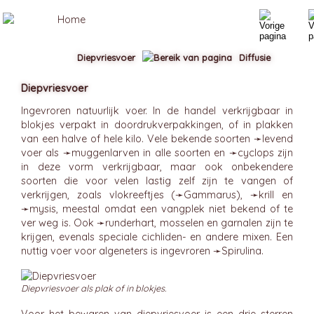
Diepvriesvoer
Diffusie
Diepvriesvoer
Ingevroren natuurlijk voer. In de handel verkrijgbaar in
blokjes verpakt in doordrukverpakkingen, of in plakken
van een halve of hele kilo. Vele bekende soorten ➛
levend
voer
als ➛
muggenlarven
in alle soorten en ➛
cyclops
zijn
in deze vorm verkrijgbaar, maar ook onbekendere
soorten die voor velen lastig zelf zijn te vangen of
verkrijgen, zoals vlokreeftjes (➛
Gammarus
), ➛
krill
en
➛
mysis
, meestal omdat een vangplek niet bekend of te
ver weg is. Ook ➛
runderhart
, mosselen en garnalen zijn te
krijgen, evenals speciale cichliden- en andere mixen. Een
nuttig voer voor algeneters is ingevroren ➛
Spirulina
.
Diepvriesvoer als plak of in blokjes.