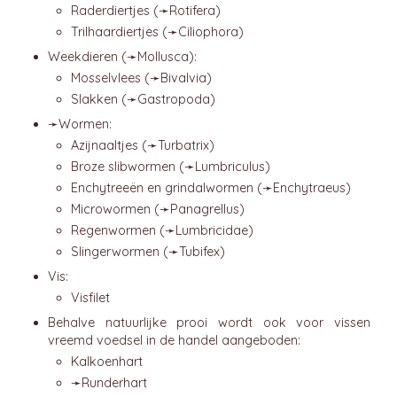
Raderdiertjes (➛
Rotifera
)
Trilhaardiertjes (➛
Ciliophora
)
Weekdieren (➛
Mollusca
):
Mosselvlees (➛
Bivalvia
)
Slakken (➛
Gastropoda
)
➛
Wormen
:
Azijnaaltjes (➛
Turbatrix
)
Broze slibwormen (➛
Lumbriculus
)
Enchytreeën en grindalwormen (➛
Enchytraeus
)
Microwormen (➛
Panagrellus
)
Regenwormen (➛
Lumbricidae
)
Slingerwormen (➛
Tubifex
)
Vis:
Visfilet
Behalve natuurlijke prooi wordt ook voor vissen
vreemd voedsel in de handel aangeboden:
Kalkoenhart
➛
Runderhart