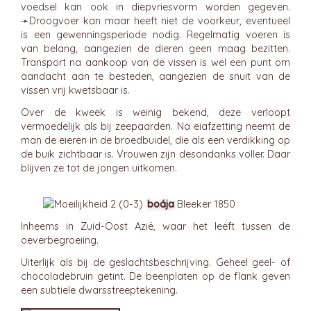
voedsel kan ook in diepvriesvorm worden gegeven.
➛
Droogvoer
kan maar heeft niet de voorkeur, eventueel
is een gewenningsperiode nodig. Regelmatig voeren is
van belang, aangezien de dieren geen maag bezitten.
Transport na aankoop van de vissen is wel een punt om
aandacht aan te besteden, aangezien de snuit van de
vissen vrij kwetsbaar is.
Over de kweek is weinig bekend, deze verloopt
vermoedelijk als bij zeepaarden. Na eiafzetting neemt de
man de eieren in de broedbuidel, die als een verdikking op
de buik zichtbaar is. Vrouwen zijn desondanks voller. Daar
blijven ze tot de jongen uitkomen.
boája
Bleeker 1850
Inheems in Zuid-Oost Azië, waar het leeft tussen de
oeverbegroeiing.
Uiterlijk als bij de geslachtsbeschrijving. Geheel geel- of
chocoladebruin getint. De beenplaten op de flank geven
een subtiele dwarsstreeptekening.