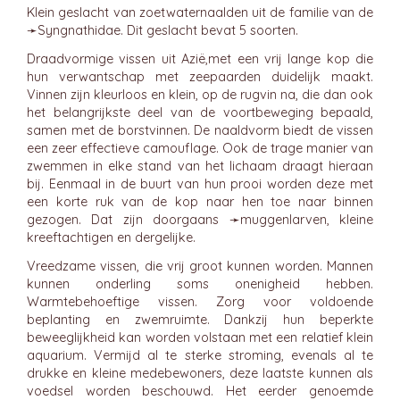
Klein geslacht van zoetwaternaalden uit de familie van de
➛
Syngnathidae
. Dit geslacht bevat 5 soorten.
Draadvormige vissen uit Azië,met een vrij lange kop die
hun verwantschap met zeepaarden duidelijk maakt.
Vinnen zijn kleurloos en klein, op de rugvin na, die dan ook
het belangrijkste deel van de voortbeweging bepaald,
samen met de borstvinnen. De naaldvorm biedt de vissen
een zeer effectieve camouflage. Ook de trage manier van
zwemmen in elke stand van het lichaam draagt hieraan
bij. Eenmaal in de buurt van hun prooi worden deze met
een korte ruk van de kop naar hen toe naar binnen
gezogen. Dat zijn doorgaans ➛
muggenlarven
, kleine
kreeftachtigen en dergelijke.
Vreedzame vissen, die vrij groot kunnen worden. Mannen
kunnen onderling soms onenigheid hebben.
Warmtebehoeftige vissen. Zorg voor voldoende
beplanting en zwemruimte. Dankzij hun beperkte
beweeglijkheid kan worden volstaan met een relatief klein
aquarium. Vermijd al te sterke stroming, evenals al te
drukke en kleine medebewoners, deze laatste kunnen als
voedsel worden beschouwd. Het eerder genoemde