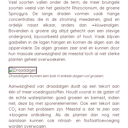
Veel soorten vallen onder de term, de meer bruingele
soorten veelal van het geslacht Rhizoclonium, de groene
Spirogyra. De lange draden vormen vaak harige
concentraties die in de stroming meedeinen, glad en
ordelijk naast elkaar, anders dan ➛
kluwenalgen
.
Bovendien is groene alg altijd gehecht aan een stevige
ondergrond, bijvoorbeeld planten of hout. Vaak blijven
gasbellen in de lagen hangen en komen de algen aan de
oppervlakte. De algen groeien zeer snel en kunnen door
hun massale aanwezigheid de meestal toch al niet sterke
planten geheel overwoekeren.
Draadalgen kunnen een bak in enkele dagen vol groeien.
Aanwezigheid van draadalgen duidt op een tekort aan
één of meer voedingsstoffen. Houdt vooral in de gaten of
de echte waterplanten goed groeien en bemest, indien
niet, deze bij met sporenelementen. Ook een tekort aan
CO₂ kan het probleem zijn. Meestal is dat te zien aan
➛
biogene ontkalking
. Als de planten dan nog niet
aanslaan kunnen ook nitraat- en fosfaattoevoeging
worden overwogen.