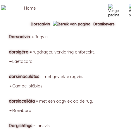
Dorsaalvin
Draaikevers
Dorsaalvin
➛
Rugvin
dorsigéra
= rugdrager, verklaring ontbreekt.
➛
Laetácara
dorsimaculátus
= met gevlekte rugvin.
➛
Campellolébias
dorsiocelláta
= met een oogvlek op de rug.
➛
Brevibóra
Doryíchthys
= lansvis.