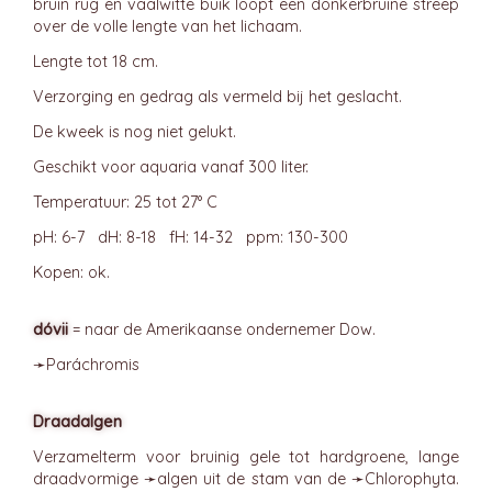
bruin rug en vaalwitte buik loopt een donkerbruine streep
over de volle lengte van het lichaam.
Lengte tot 18 cm.
Verzorging en gedrag als vermeld bij het geslacht.
De kweek is nog niet gelukt.
Geschikt voor aquaria vanaf 300 liter.
Temperatuur: 25 tot 27° C
pH: 6-7 dH: 8-18 fH: 14-32 ppm: 130-300
Kopen: ok.
dóvii
= naar de Amerikaanse ondernemer Dow.
➛
Paráchromis
Draadalgen
Verzamelterm voor bruinig gele tot hardgroene, lange
draadvormige ➛
algen
uit de stam van de ➛
Chlorophyta
.