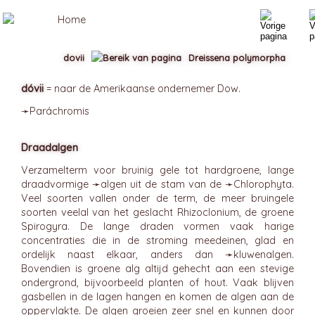
dovii
Dreissena polymorpha
dóvii
= naar de Amerikaanse ondernemer Dow.
➛
Paráchromis
Draadalgen
Verzamelterm voor bruinig gele tot hardgroene, lange
draadvormige ➛
algen
uit de stam van de ➛
Chlorophyta
.
Veel soorten vallen onder de term, de meer bruingele
soorten veelal van het geslacht Rhizoclonium, de groene
Spirogyra. De lange draden vormen vaak harige
concentraties die in de stroming meedeinen, glad en
ordelijk naast elkaar, anders dan ➛
kluwenalgen
.
Bovendien is groene alg altijd gehecht aan een stevige
ondergrond, bijvoorbeeld planten of hout. Vaak blijven
gasbellen in de lagen hangen en komen de algen aan de
oppervlakte. De algen groeien zeer snel en kunnen door