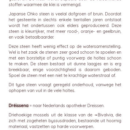
stoffen waarmee de klei is vermengd.
Japanse Ohko steen is veelal dofgroen of bruin. Doordat
het gesteente in slechts enkele tientallen jaren ontstaat
wordt het ondertussen ook elders geproduceerd. Deze
steen is kleurrijker, met meer rood-, oranje- en geelbruin,
en vaak betaalbaarder.
Deze steen heeft weinig effect op de watersamenstelling.
Wel is het zaak de stenen zeer goed schoon te spoelen en
met een borsteltje of puntig voorwerp de holtes schoon
te maken. De steen bestaat uit dunne laagjes en is erg
breekbaar, enige voorzichtigheid is daarom geboden.
Spoel de steen met een niet te krachtige waterstraal af.
Dit type steen vraagt geregeld onderhoud, vanwege het
ophopen van vuil in de vele holtes.
Dréissena
= naar Nederlands apotheker Dreissen.
Driehoekige mossels uit de klasse van de ➛
Bivalvia
, die
zich met zogeheten byssusdraden, bestaande uit hoornig
materiaal, vastzetten op harde voorwerpen.