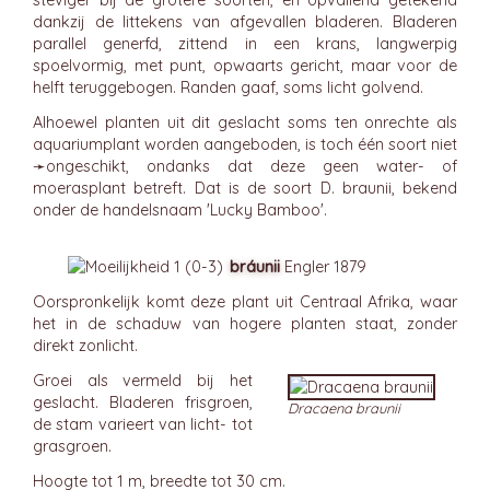
steviger bij de grotere soorten, en opvallend getekend
dankzij de littekens van afgevallen bladeren. Bladeren
parallel generfd, zittend in een krans, langwerpig
spoelvormig, met punt, opwaarts gericht, maar voor de
helft teruggebogen. Randen gaaf, soms licht golvend.
Alhoewel planten uit dit geslacht soms ten onrechte als
aquariumplant worden aangeboden, is toch één soort niet
➛
ongeschikt
, ondanks dat deze geen water- of
moerasplant betreft. Dat is de soort D. braunii, bekend
onder de handelsnaam 'Lucky Bamboo'.
bráunii
Engler 1879
Oorspronkelijk komt deze plant uit Centraal Afrika, waar
het in de schaduw van hogere planten staat, zonder
direkt zonlicht.
Groei als vermeld bij het
geslacht. Bladeren frisgroen,
Dracaena braunii
de stam varieert van licht- tot
grasgroen.
Hoogte tot 1 m, breedte tot 30 cm.