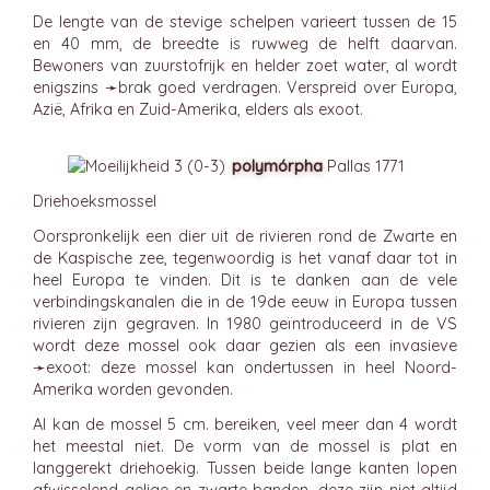
De lengte van de stevige schelpen varieert tussen de 15
en 40 mm, de breedte is ruwweg de helft daarvan.
Bewoners van zuurstofrijk en helder zoet water, al wordt
enigszins ➛
brak
goed verdragen. Verspreid over Europa,
Azië, Afrika en Zuid-Amerika, elders als exoot.
polymórpha
Pallas 1771
Driehoeksmossel
Oorspronkelijk een dier uit de rivieren rond de Zwarte en
de Kaspische zee, tegenwoordig is het vanaf daar tot in
heel Europa te vinden. Dit is te danken aan de vele
verbindingskanalen die in de 19de eeuw in Europa tussen
rivieren zijn gegraven. In 1980 geïntroduceerd in de VS
wordt deze mossel ook daar gezien als een invasieve
➛
exoot
: deze mossel kan ondertussen in heel Noord-
Amerika worden gevonden.
Al kan de mossel 5 cm. bereiken, veel meer dan 4 wordt
het meestal niet. De vorm van de mossel is plat en
langgerekt driehoekig. Tussen beide lange kanten lopen