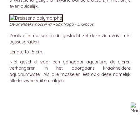
afwisselend gelige en zwarte banden, deze zijn niet altijd
even duidelijk.
De driehoeksmossel. © ➛
Saxifraga - E. Gibcus
Zoals alle mossels in dit geslacht zet deze zich vast met
byssusdraden.
Lengte tot 5 cm.
Niet geschikt voor een gangbaar aquarium, de dieren
verhongeren in het doorgaans kraakheldere
aquariumwater. Als alle mosselen eet ook deze namelijk
allerlei zweefvuil en -algen.