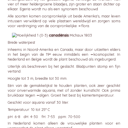
vier of meer heldergroene blaadjes, zijn groter en staan dichter op
elkaar. Egeria wordt nu als een synoniem beschouwd
Alle soorten komen oorspronkelijk uit beide Amerika's, maar leven
intussen verwilderd op vele plaatsen wereldwijd en zorgen soms
voor verdringing van de oorspronkelijke ➛
flora
.
canadénsis
Michaux 1803
Brede waterpest
Inheems in Noord-Amerika en Canada, maar door uitzetten elders
in het begin van de 19ᵉ eeuw inmiddels een ➛
kosmopoliet
. In
Nederland en België wordt de plant beschouwd als ingeburgerd.
Uiterlijk als beschreven bij het geslacht. Bladpunten stomp en fijn
vertand.
Hoogte tot 3 m, breedte tot 30 mm.
Eén van de gemakkelijkst te houden planten, ook zeer geschikt
voor onverwarmde aquaria, met of zonder kunstlicht. Ook prima
bruikbaar tegen ➛
algen
. Groeit het best bij kamertemperatuur.
Geschikt voor aquaria vanaf 30 liter.
Temperatuur: 10 tot 25° C
pH: 6-8 dH: 4-30 fH: 7-53 ppm: 70-500
In Nederland komen alleen de vrouwelijke planten voor en