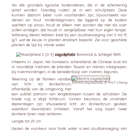
Als alle grondels typische bodemdieren, die in de schemering
actief worden. Overdag rusten ze in een schuilplaats. Deze
kunnen daarom beter ruim voorhanden zijn, bijvoorbeeld van
stenen en hout. Hinderlaagrovers die liggend op de bodem
wachten op prooi, houd ze alleen met soorten die niet als voer
zullen eindigen, dat houdt in vergelijkbaar met hun eigen lengte.
Wildvang dieren hebben baat bij een zouttoevoeging van 5 tot 15
g/l, wat de keuze in planten drastisch beperkt. Zie voor geschikte
planten de lijst bij ➛
brak water
.
oxycéphala
Temminck & Schlegel 1845
Inheems in Japan, het Koreaans schiereiland, de Chinese kust tot
in noordelijk Vietnam, de eilanden Taiwan en Hainan inbegrepen,
bij riviermondingen, in de benedenloop van rivieren, lagunes.
Tekening op de flanken variabel
Eleotris oxycephala. © ➛
H.T. Cheng
van licht- tot donkerbruin,
afhankelijk van de omgeving, met
een subtiel patroon van lengtestrepen tussen de schubben. De
brede rug is altijd lichtbruin. Vinnen kleurloos, de vinstralen
daarentegen zijn afwisselend licht- en donkerbruin gevlekt,
waardoor dwarslijnen ontstaan. Vanaf het oog lopen twee
donkere lijnen naar achteren.
Lengte tot 25 cm.
Gezien de voorkeur voor brak water is een zouttoevoeging van