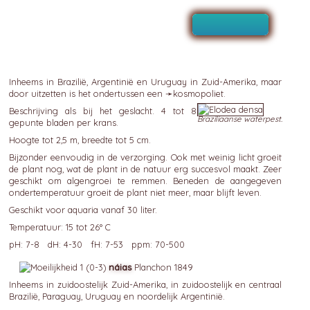
Inheems in Brazilië, Argentinië en Uruguay in Zuid-Amerika, maar
door uitzetten is het ondertussen een ➛
kosmopoliet
.
Beschrijving als bij het geslacht. 4 tot 8
Braziliaanse waterpest.
gepunte bladen per krans.
Hoogte tot 2,5 m, breedte tot 5 cm.
Bijzonder eenvoudig in de verzorging. Ook met weinig licht groeit
de plant nog, wat de plant in de natuur erg succesvol maakt. Zeer
geschikt om algengroei te remmen. Beneden de aangegeven
ondertemperatuur groeit de plant niet meer, maar blijft leven.
Geschikt voor aquaria vanaf 30 liter.
Temperatuur: 15 tot 26° C
pH: 7-8 dH: 4-30 fH: 7-53 ppm: 70-500
náias
Planchon 1849
Inheems in zuidoostelijk Zuid-Amerika, in zuidoostelijk en centraal
Brazilië, Paraguay, Uruguay en noordelijk Argentinië.