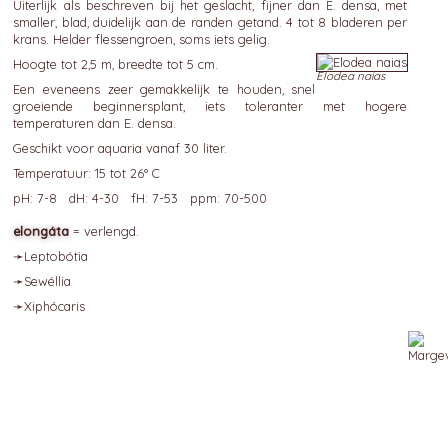
Uiterlijk als beschreven bij het geslacht, fijner dan E. densa, met
smaller, blad, duidelijk aan de randen getand. 4 tot 8 bladeren per
krans. Helder flessengroen, soms iets gelig.
Hoogte tot 2,5 m, breedte tot 5 cm.
Elodea naias
Een eveneens zeer gemakkelijk te houden, snel
groeiende beginnersplant, iets toleranter met hogere
temperaturen dan E. densa.
Geschikt voor aquaria vanaf 30 liter.
Temperatuur: 15 tot 26° C
pH: 7-8 dH: 4-30 fH: 7-53 ppm: 70-500
elongáta
= verlengd.
➛
Leptobótia
➛
Sewéllia
➛
Xiphócaris