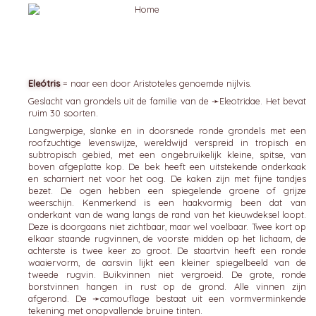
Eleótris
= naar een door Aristoteles genoemde nijlvis.
Geslacht van grondels uit de familie van de ➛
Eleotridae
. Het bevat
ruim 30 soorten.
Langwerpige, slanke en in doorsnede ronde grondels met een
roofzuchtige levenswijze, wereldwijd verspreid in tropisch en
subtropisch gebied, met een ongebruikelijk kleine, spitse, van
boven afgeplatte kop. De bek heeft een uitstekende onderkaak
en scharniert net voor het oog. De kaken zijn met fijne tandjes
bezet. De ogen hebben een spiegelende groene of grijze
weerschijn. Kenmerkend is een haakvormig been dat van
onderkant van de wang langs de rand van het kieuwdeksel loopt.
Deze is doorgaans niet zichtbaar, maar wel voelbaar. Twee kort op
elkaar staande rugvinnen, de voorste midden op het lichaam, de
achterste is twee keer zo groot. De staartvin heeft een ronde
waaiervorm, de aarsvin lijkt een kleiner spiegelbeeld van de
tweede rugvin. Buikvinnen niet vergroeid. De grote, ronde
borstvinnen hangen in rust op de grond. Alle vinnen zijn
afgerond. De ➛
camouflage
bestaat uit een vormverminkende
tekening met onopvallende bruine tinten.