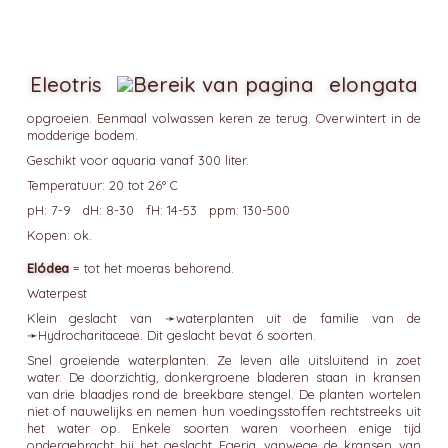
Eleotris
elongata
opgroeien. Eenmaal volwassen keren ze terug. Overwintert in de
modderige bodem.
Geschikt voor aquaria vanaf 300 liter.
Temperatuur: 20 tot 26° C
pH: 7-9 dH: 8-30 fH: 14-53 ppm: 130-500
Kopen: ok.
Elódea
= tot het moeras behorend.
Waterpest
Klein geslacht van ➛
waterplanten
uit de familie van de
➛
Hydrocharitaceae
. Dit geslacht bevat 6 soorten.
Snel groeiende waterplanten. Ze leven alle uitsluitend in zoet
water. De doorzichtig, donkergroene bladeren staan in kransen
van drie blaadjes rond de breekbare stengel. De planten wortelen
niet of nauwelijks en nemen hun voedingsstoffen rechtstreeks uit
het water op. Enkele soorten waren voorheen enige tijd
ondergebracht bij het geslacht Egeria, vanwege de kransen van