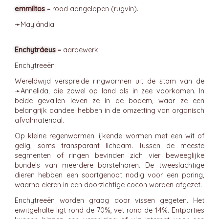
emmíltos
= rood aangelopen (rugvin).
➛
Maylándia
Enchytráeus
= aardewerk.
Enchytreeën
Wereldwijd verspreide ringwormen uit de stam van de
➛
Annelida
, die zowel op land als in zee voorkomen. In
beide gevallen leven ze in de bodem, waar ze een
belangrijk aandeel hebben in de omzetting van organisch
afvalmateriaal.
Op kleine regenwormen lijkende wormen met een wit of
gelig, soms transparant lichaam. Tussen de meeste
segmenten of ringen bevinden zich vier beweeglijke
bundels van meerdere borstelharen. De tweeslachtige
dieren hebben een soortgenoot nodig voor een paring,
waarna eieren in een doorzichtige cocon worden afgezet.
Enchytreeën worden graag door vissen gegeten. Het
eiwitgehalte ligt rond de 70%, vet rond de 14%. Entporties