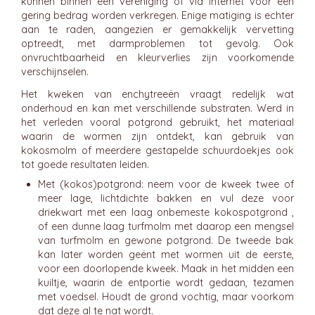
kunnen binnen een vereniging of via internet voor een
gering bedrag worden verkregen. Enige matiging is echter
aan te raden, aangezien er gemakkelijk vervetting
optreedt, met darmproblemen tot gevolg. Ook
onvruchtbaarheid en kleurverlies zijn voorkomende
verschijnselen.
Het kweken van enchytreeën vraagt redelijk wat
onderhoud en kan met verschillende substraten. Werd in
het verleden vooral potgrond gebruikt, het materiaal
waarin de wormen zijn ontdekt, kan gebruik van
kokosmolm of meerdere gestapelde schuurdoekjes ook
tot goede resultaten leiden.
Met (kokos)potgrond: neem voor de kweek twee of
meer lage, lichtdichte bakken en vul deze voor
driekwart met een laag onbemeste kokospotgrond ,
of een dunne laag turfmolm met daarop een mengsel
van turfmolm en gewone potgrond. De tweede bak
kan later worden geënt met wormen uit de eerste,
voor een doorlopende kweek. Maak in het midden een
kuiltje, waarin de entportie wordt gedaan, tezamen
met voedsel. Houdt de grond vochtig, maar voorkom
dat deze al te nat wordt.