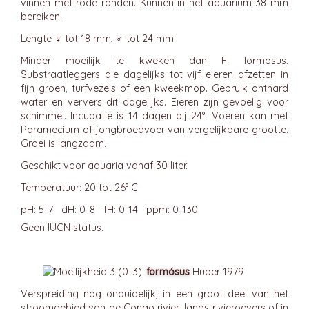
vinnen met rode randen. Kunnen in het aquarium 38 mm
bereiken.
Lengte ♀ tot 18 mm, ♂ tot 24 mm.
Minder moeilijk te kweken dan F. formosus.
Substraatleggers die dagelijks tot vijf eieren afzetten in
fijn groen, turfvezels of een kweekmop. Gebruik onthard
water en ververs dit dagelijks. Eieren zijn gevoelig voor
schimmel. Incubatie is 14 dagen bij 24°. Voeren kan met
Paramecium of jongbroedvoer van vergelijkbare grootte.
Groei is langzaam.
Geschikt voor aquaria vanaf 30 liter.
Temperatuur: 20 tot 26° C
pH: 5-7 dH: 0-8 fH: 0-14 ppm: 0-130
Geen IUCN status.
formósus
Huber 1979
Verspreiding nog onduidelijk, in een groot deel van het
stroomgebied van de Congo rivier, langs rivieroevers of in