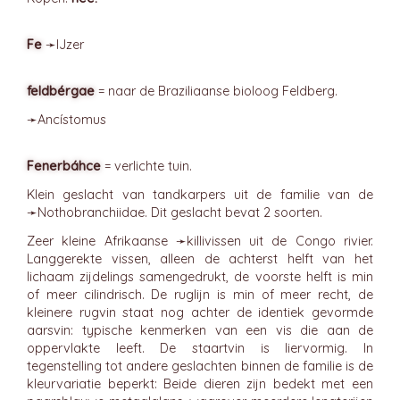
Fe
➛
IJzer
feldbérgae
= naar de Braziliaanse bioloog Feldberg.
➛
Ancístomus
Fenerbáhce
= verlichte tuin.
Klein geslacht van tandkarpers uit de familie van de
➛
Nothobranchiidae
. Dit geslacht bevat 2 soorten.
Zeer kleine Afrikaanse ➛
killivissen
uit de Congo rivier.
Langgerekte vissen, alleen de achterst helft van het
lichaam zijdelings samengedrukt, de voorste helft is min
of meer cilindrisch. De ruglijn is min of meer recht, de
kleinere rugvin staat nog achter de identiek gevormde
aarsvin: typische kenmerken van een vis die aan de
oppervlakte leeft. De staartvin is liervormig. In
tegenstelling tot andere geslachten binnen de familie is de
kleurvariatie beperkt: Beide dieren zijn bedekt met een