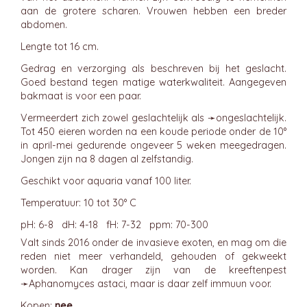
aan de grotere scharen. Vrouwen hebben een breder
abdomen.
Lengte tot 16 cm.
Gedrag en verzorging als beschreven bij het geslacht.
Goed bestand tegen matige waterkwaliteit. Aangegeven
bakmaat is voor een paar.
Vermeerdert zich zowel geslachtelijk als ➛
ongeslachtelijk
.
Tot 450 eieren worden na een koude periode onder de 10°
in april-mei gedurende ongeveer 5 weken meegedragen.
Jongen zijn na 8 dagen al zelfstandig.
Geschikt voor aquaria vanaf 100 liter.
Temperatuur: 10 tot 30° C
pH: 6-8 dH: 4-18 fH: 7-32 ppm: 70-300
Valt sinds 2016 onder de invasieve exoten, en mag om die
reden niet meer verhandeld, gehouden of gekweekt
worden. Kan drager zijn van de kreeftenpest
➛
Aphanomyces
astaci, maar is daar zelf immuun voor.
Kopen:
nee.