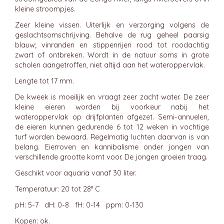
kleine stroompjes.
Zeer kleine vissen. Uiterlijk en verzorging volgens de
geslachtsomschrijving. Behalve de rug geheel paarsig
blauw; vinranden en stippenrijen rood tot roodachtig
zwart of ontbreken. Wordt in de natuur soms in grote
scholen aangetroffen, niet altijd aan het wateroppervlak.
Lengte tot 17 mm.
De kweek is moeilijk en vraagt zeer zacht water. De zeer
kleine eieren worden bij voorkeur nabij het
wateroppervlak op drijfplanten afgezet. Semi-annuelen,
de eieren kunnen gedurende 6 tot 12 weken in vochtige
turf worden bewaard. Regelmatig luchten daarvan is van
belang. Eierroven en kannibalisme onder jongen van
verschillende grootte komt voor. De jongen groeien traag.
Geschikt voor aquaria vanaf 30 liter.
Temperatuur: 20 tot 28° C
pH: 5-7 dH: 0-8 fH: 0-14 ppm: 0-130
Kopen: ok.