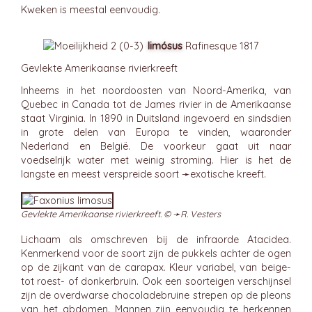
Kweken is meestal eenvoudig.
limósus
Rafinesque 1817
Gevlekte Amerikaanse rivierkreeft
Inheems in het noordoosten van Noord-Amerika, van
Quebec in Canada tot de James rivier in de Amerikaanse
staat Virginia. In 1890 in Duitsland ingevoerd en sindsdien
in grote delen van Europa te vinden, waaronder
Nederland en België. De voorkeur gaat uit naar
voedselrijk water met weinig stroming. Hier is het de
langste en meest verspreide soort ➛
exotische
kreeft.
Gevlekte Amerikaanse rivierkreeft. © ➛
R. Vesters
Lichaam als omschreven bij de infraorde Atacidea.
Kenmerkend voor de soort zijn de pukkels achter de ogen
op de zijkant van de carapax. Kleur variabel, van beige-
tot roest- of donkerbruin. Ook een soorteigen verschijnsel
zijn de overdwarse chocoladebruine strepen op de pleons
van het abdomen. Mannen zijn eenvoudig te herkennen