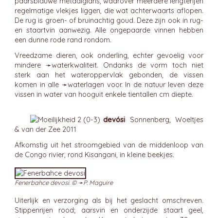
paarsblauwe metaalglans, waarover meerdere lengterijen
regelmatige vlekjes liggen, die wat achterwaarts aflopen.
De rug is groen- of bruinachtig goud. Deze zijn ook in rug-
en staartvin aanwezig. Alle ongepaarde vinnen hebben
een dunne rode rand rondom.
Vreedzame dieren, ook onderling, echter gevoelig voor
mindere ➛
waterkwaliteit
. Ondanks de vorm toch niet
sterk aan het wateroppervlak gebonden, de vissen
komen in alle ➛
waterlagen
voor. In de natuur leven deze
vissen in water van hooguit enkele tientallen cm diepte.
devósi
Sonnenberg, Woeltjes
& van der Zee 2011
Afkomstig uit het stroomgebied van de middenloop van
de Congo rivier, rond Kisangani, in kleine beekjes.
Fenerbahce devosi. © ➛
P. Maguire
Uiterlijk en verzorging als bij het geslacht omschreven.
Stippenrijen rood; aarsvin en onderzijde staart geel,