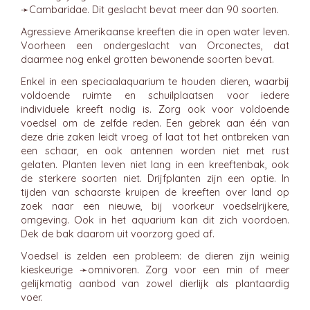
➛
Cambaridae
. Dit geslacht bevat meer dan 90 soorten.
Agressieve Amerikaanse kreeften die in open water leven.
Voorheen een ondergeslacht van Orconectes, dat
daarmee nog enkel grotten bewonende soorten bevat.
Enkel in een speciaalaquarium te houden dieren, waarbij
voldoende ruimte en schuilplaatsen voor iedere
individuele kreeft nodig is. Zorg ook voor voldoende
voedsel om de zelfde reden. Een gebrek aan één van
deze drie zaken leidt vroeg of laat tot het ontbreken van
een schaar, en ook antennen worden niet met rust
gelaten. Planten leven niet lang in een kreeftenbak, ook
de sterkere soorten niet. Drijfplanten zijn een optie. In
tijden van schaarste kruipen de kreeften over land op
zoek naar een nieuwe, bij voorkeur voedselrijkere,
omgeving. Ook in het aquarium kan dit zich voordoen.
Dek de bak daarom uit voorzorg goed af.
Voedsel is zelden een probleem: de dieren zijn weinig
kieskeurige ➛
omnivoren
. Zorg voor een min of meer
gelijkmatig aanbod van zowel dierlijk als plantaardig
voer.