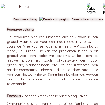
Faunavervalsing
Fenerbahce formosus
Faunavervalsing
De introductie van een uitheems dier of ➛
exoot
in een
gebied waar deze voorheen nooit eerder voorkwam.,
zoals de Amerikaanse rode rivierkreeft (➛
Procambarus
clarkii) in Europa. Dit kan tot problemen leiden in dit
gebied, zoals een explosieve toename, welke leiden tot
nieuwe problemen, zoals dijkverzwakkingen door
graafwerk, verstoppingen, etc., of het uitsterven van
minder competitieve inheemse dieren, of door introductie
van een nieuwe ➛
ziekte
. Sommige nieuwkomers worden
daarom bestreden en is het verboden sommige soorten
te verhandelen.
Faxónius
= naar de Amerikaanse ornitholoog Faxon.
Omvangrijk geslacht van kreeften uit de familie van de