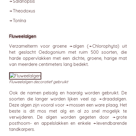
➛
Salariópsis
➛
Theodoxus
➛
Tonína
Fluweelalgen
Verzamelterm voor groene ➛
algen
(➛
Chlorophyta
) uit
het geslacht Oedogonium met ruim 500 soorten, die
harde oppervlakken met een dichte, groene, harige mat
van meerdere centimeters lang bedekt.
Fluweelalgen decoratief gebruikt
Ook de namen pelsalg en haaralg worden gebruikt. De
soorten die langer worden lijken veel op ➛
draadalgen
.
Deze algen zijn vooral voor ➛
mossen
een ware plaag. Het
beste is dit mos met alg en al zo snel mogelijk te
verwijderen. De algen worden gegeten door ➛
grote
posthoorn
- en appelslakken en enkele ➛
levendbarende
tandkarpers
.