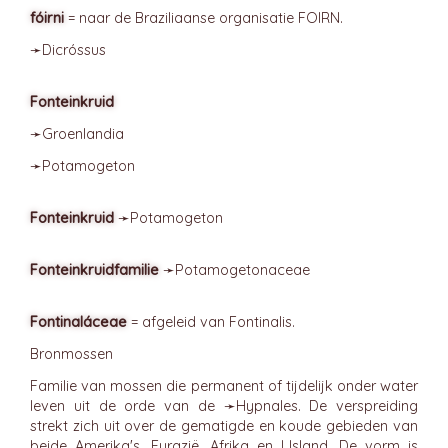
fóirni
= naar de Braziliaanse organisatie FOIRN.
➛
Dicróssus
Fonteinkruid
➛
Groenlandia
➛
Potamogeton
Fonteinkruid
➛
Potamogeton
Fonteinkruidfamilie
➛
Potamogetonaceae
Fontinaláceae
= afgeleid van Fontinalis.
Bronmossen
Familie van mossen die permanent of tijdelijk onder water
leven uit de orde van de ➛
Hypnales
. De verspreiding
strekt zich uit over de gematigde en koude gebieden van
beide Amerika's, Eurazië, Afrika en IJsland. De vorm is