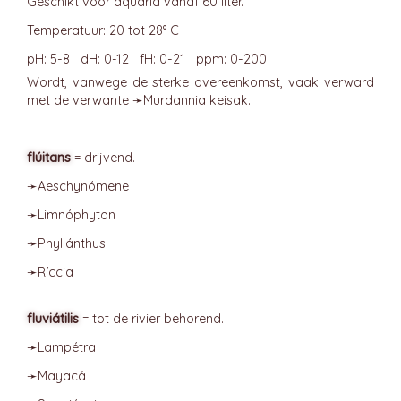
Geschikt voor aquaria vanaf 60 liter.
Temperatuur: 20 tot 28° C
pH: 5-8 dH: 0-12 fH: 0-21 ppm: 0-200
Wordt, vanwege de sterke overeenkomst, vaak verward
met de verwante ➛
Murdannia
keisak.
flúitans
= drijvend.
➛
Aeschynómene
➛
Limnóphyton
➛
Phyllánthus
➛
Ríccia
fluviátilis
= tot de rivier behorend.
➛
Lampétra
➛
Mayacá