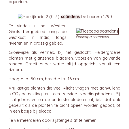
aquarium.
scándens
De Lourero 1790
Te vinden in het Western
Ghats berggebied langs de
Floscopa scandens
westkust in India, langs
rivieren en in drassig gebied.
Groeiwijze als vermeld bij het geslacht. Heldergroene
planten met glanzende bladeren, voorzien van golvende
randen. Groeit onder water altijd opgericht vanuit een
rizoom.
Hoogte tot 50 cm, breedte tot 16 cm.
Vrij lastige planten die veel ➛
licht
vragen met aanvullend
➛
CO₂-bemesting
en een stevige voedingsbodem. Bij
lichtgebrek vallen de onderste bladeren af, iets dat ook
gebeurt als de planten te dicht opeen worden gepoot, of
in een bosje bij elkaar.
Te vermeerderen door zijstengels af te nemen.