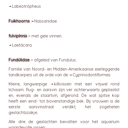
➛
Labeotrópheus
Fuikhoorns
➛
Nassariidae
fulvipínnis
= met gele vinnen.
➛
Laetácara
Fundúlidae
= afgeleid van Fundulus.
Familie van Noord- en Midden-Amerikaanse eierleggende
tandkarpers uit de orde van de ➛
Cyprinodontiformes
.
Kleine, langwerpige ➛
killivissen
met een vrijwel rond
lichaam. Rug- en aarsvin zijn ver achterwaarts geplaatst
en, evenals de staartvin, afgerond. De wat spitse kop
heeft een eind- tot bovenstandige bek. Bij vrouwen is de
eerste aarsvinstraal verdikt, het zogeheten
geslachtszakje.
Alle drie de geslachten bevatten voor het aquarium
waardevolle vissen: