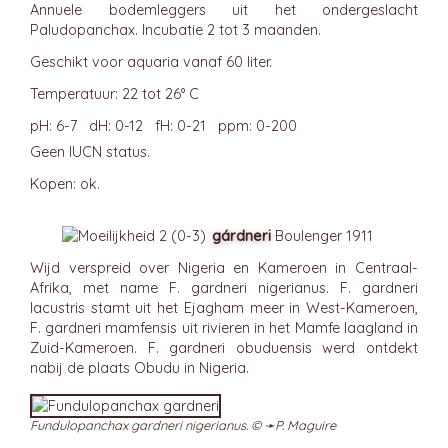
Annuele bodemleggers uit het ondergeslacht
Paludopanchax. Incubatie 2 tot 3 maanden.
Geschikt voor aquaria vanaf 60 liter.
Temperatuur: 22 tot 26° C
pH: 6-7 dH: 0-12 fH: 0-21 ppm: 0-200
Geen IUCN status.
Kopen: ok.
gárdneri
Boulenger 1911
Wijd verspreid over Nigeria en Kameroen in Centraal-
Afrika, met name F. gardneri nigerianus. F. gardneri
lacustris stamt uit het Ejagham meer in West-Kameroen,
F. gardneri mamfensis uit rivieren in het Mamfe laagland in
Zuid-Kameroen. F. gardneri obuduensis werd ontdekt
nabij de plaats Obudu in Nigeria.
Fundulopanchax gardneri nigerianus. © ➛
P. Maguire