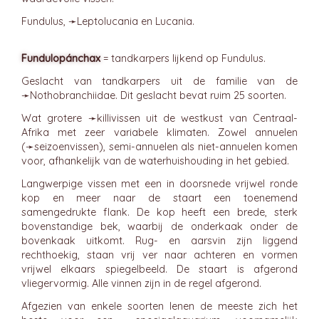
Fundulus, ➛
Leptolucania
en Lucania.
Fundulopánchax
= tandkarpers lijkend op Fundulus.
Geslacht van tandkarpers uit de familie van de
➛
Nothobranchiidae
. Dit geslacht bevat ruim 25 soorten.
Wat grotere ➛
killivissen
uit de westkust van Centraal-
Afrika met zeer variabele klimaten. Zowel annuelen
(➛
seizoenvissen
), semi-annuelen als niet-annuelen komen
voor, afhankelijk van de waterhuishouding in het gebied.
Langwerpige vissen met een in doorsnede vrijwel ronde
kop en meer naar de staart een toenemend
samengedrukte flank. De kop heeft een brede, sterk
bovenstandige bek, waarbij de onderkaak onder de
bovenkaak uitkomt. Rug- en aarsvin zijn liggend
rechthoekig, staan vrij ver naar achteren en vormen
vrijwel elkaars spiegelbeeld. De staart is afgerond
vliegervormig. Alle vinnen zijn in de regel afgerond.
Afgezien van enkele soorten lenen de meeste zich het