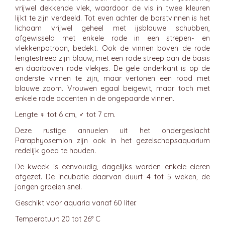
vrijwel dekkende vlek, waardoor de vis in twee kleuren
lijkt te zijn verdeeld. Tot even achter de borstvinnen is het
lichaam vrijwel geheel met ijsblauwe schubben,
afgewisseld met enkele rode in een strepen- en
vlekkenpatroon, bedekt. Ook de vinnen boven de rode
lengtestreep zijn blauw, met een rode streep aan de basis
en daarboven rode vlekjes. De gele onderkant is op de
onderste vinnen te zijn, maar vertonen een rood met
blauwe zoom. Vrouwen egaal beigewit, maar toch met
enkele rode accenten in de ongepaarde vinnen.
Lengte ♀ tot 6 cm, ♂ tot 7 cm.
Deze rustige annuelen uit het ondergeslacht
Paraphyosemion zijn ook in het gezelschapsaquarium
redelijk goed te houden.
De kweek is eenvoudig, dagelijks worden enkele eieren
afgezet. De incubatie daarvan duurt 4 tot 5 weken, de
jongen groeien snel.
Geschikt voor aquaria vanaf 60 liter.
Temperatuur: 20 tot 26° C