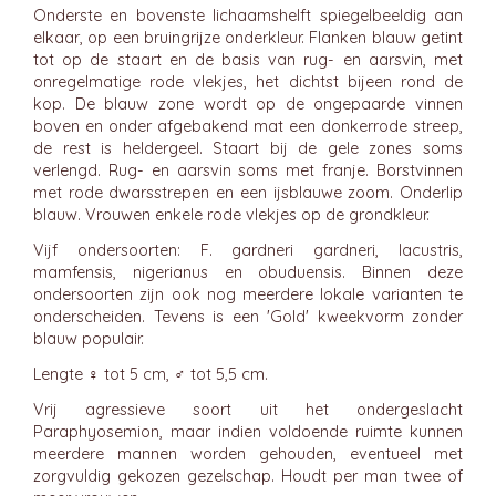
Onderste en bovenste lichaamshelft spiegelbeeldig aan
elkaar, op een bruingrijze onderkleur. Flanken blauw getint
tot op de staart en de basis van rug- en aarsvin, met
onregelmatige rode vlekjes, het dichtst bijeen rond de
kop. De blauw zone wordt op de ongepaarde vinnen
boven en onder afgebakend mat een donkerrode streep,
de rest is heldergeel. Staart bij de gele zones soms
verlengd. Rug- en aarsvin soms met franje. Borstvinnen
met rode dwarsstrepen en een ijsblauwe zoom. Onderlip
blauw. Vrouwen enkele rode vlekjes op de grondkleur.
Vijf ondersoorten: F. gardneri gardneri, lacustris,
mamfensis, nigerianus en obuduensis. Binnen deze
ondersoorten zijn ook nog meerdere lokale varianten te
onderscheiden. Tevens is een 'Gold' kweekvorm zonder
blauw populair.
Lengte ♀ tot 5 cm, ♂ tot 5,5 cm.
Vrij agressieve soort uit het ondergeslacht
Paraphyosemion, maar indien voldoende ruimte kunnen
meerdere mannen worden gehouden, eventueel met
zorgvuldig gekozen gezelschap. Houdt per man twee of