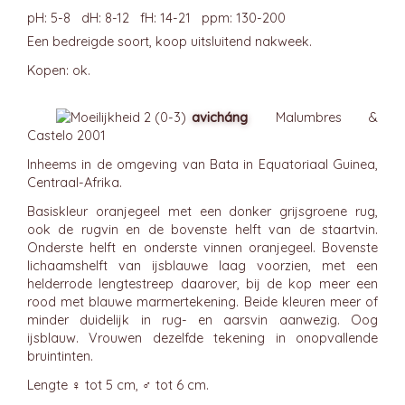
pH: 5-8 dH: 8-12 fH: 14-21 ppm: 130-200
Een bedreigde soort, koop uitsluitend nakweek.
Kopen: ok.
avicháng
Malumbres &
Castelo 2001
Inheems in de omgeving van Bata in Equatoriaal Guinea,
Centraal-Afrika.
Basiskleur oranjegeel met een donker grijsgroene rug,
ook de rugvin en de bovenste helft van de staartvin.
Onderste helft en onderste vinnen oranjegeel. Bovenste
lichaamshelft van ijsblauwe laag voorzien, met een
helderrode lengtestreep daarover, bij de kop meer een
rood met blauwe marmertekening. Beide kleuren meer of
minder duidelijk in rug- en aarsvin aanwezig. Oog
ijsblauw. Vrouwen dezelfde tekening in onopvallende
bruintinten.
Lengte ♀ tot 5 cm, ♂ tot 6 cm.