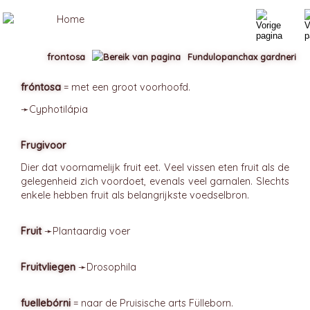
frontosa
Fundulopanchax gardneri
fróntosa
= met een groot voorhoofd.
➛
Cyphotilápia
Frugivoor
Dier dat voornamelijk fruit eet. Veel vissen eten fruit als de
gelegenheid zich voordoet, evenals veel garnalen. Slechts
enkele hebben fruit als belangrijkste voedselbron.
Fruit
➛
Plantaardig
voer
Fruitvliegen
➛
Drosophila
fuellebórni
= naar de Pruisische arts Fülleborn.