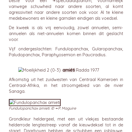
beste voor een ➛
speciaalaquarium
, voornamelijk
vanwege schuwheid naar andere soorten, al komt
agressiviteit naar andere soorten ook voor. Al te kleine
medebewoners en kleine garnalen eindigen als voedsel.
De kweek is als vrij eenvoudig, zowel annuelen, semi-
annuelen als niet-annuelen komen binnen dit geslacht
voor.
Vijf ondergeslachten: Fundulopanchax, Gularopanchax,
Paludopanchax, Paraphyosemion en Pauciradius.
amiéti
Radda 1977
Afkomstig uit het zuidwesten van Centraal Kameroen in
Centraal-Afrika, in het stroomgebied van de rivier
Sanaga.
Fundulopanchax amieti. © ➛
P. Maguire
Grondkleur heldergeel, met een uit vlekjes bestaande
helderrode lengtestreep vanaf de kieuwdeksel tot in de
staart. Daarboven hebben de schubben een ijsblauwe,