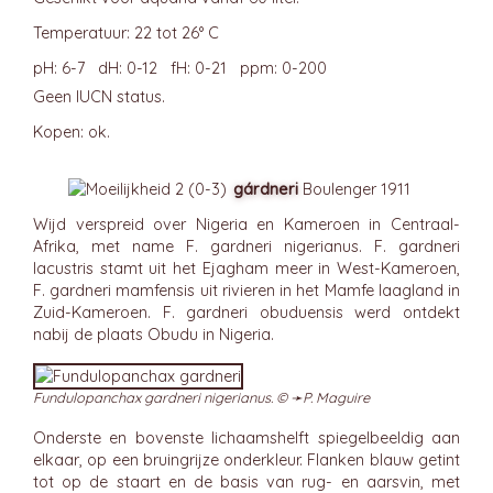
Temperatuur: 22 tot 26° C
pH: 6-7 dH: 0-12 fH: 0-21 ppm: 0-200
Geen IUCN status.
Kopen: ok.
gárdneri
Boulenger 1911
Wijd verspreid over Nigeria en Kameroen in Centraal-
Afrika, met name F. gardneri nigerianus. F. gardneri
lacustris stamt uit het Ejagham meer in West-Kameroen,
F. gardneri mamfensis uit rivieren in het Mamfe laagland in
Zuid-Kameroen. F. gardneri obuduensis werd ontdekt
nabij de plaats Obudu in Nigeria.
Fundulopanchax gardneri nigerianus. © ➛
P. Maguire
Onderste en bovenste lichaamshelft spiegelbeeldig aan
elkaar, op een bruingrijze onderkleur. Flanken blauw getint
tot op de staart en de basis van rug- en aarsvin, met