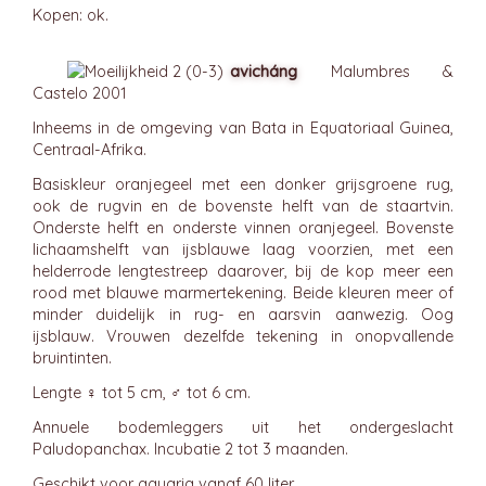
Kopen: ok.
avicháng
Malumbres &
Castelo 2001
Inheems in de omgeving van Bata in Equatoriaal Guinea,
Centraal-Afrika.
Basiskleur oranjegeel met een donker grijsgroene rug,
ook de rugvin en de bovenste helft van de staartvin.
Onderste helft en onderste vinnen oranjegeel. Bovenste
lichaamshelft van ijsblauwe laag voorzien, met een
helderrode lengtestreep daarover, bij de kop meer een
rood met blauwe marmertekening. Beide kleuren meer of
minder duidelijk in rug- en aarsvin aanwezig. Oog
ijsblauw. Vrouwen dezelfde tekening in onopvallende
bruintinten.
Lengte ♀ tot 5 cm, ♂ tot 6 cm.
Annuele bodemleggers uit het ondergeslacht
Paludopanchax. Incubatie 2 tot 3 maanden.
Geschikt voor aquaria vanaf 60 liter.