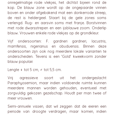
onregelmatige rode vlekjes, het dichtst bijeen rond de
kop. De blauw zone wordt op de ongepaarde vinnen
boven en onder afgebakend mat een donkerrode streep,
de rest is heldergeel. Staart bij de gele zones soms
verlengd. Rug- en aarsvin soms met franje. Borstvinnen
met rode dwarsstrepen en een ijsblauwe zoom. Onderlip
blauw. Vrouwen enkele rode vlekjes op de grondkleur.
Vijf ondersoorten: F. gardneri gardneri, lacustris,
mamfensis, nigerianus en obuduensis. Binnen deze
ondersoorten zijn ook nog meerdere lokale varianten te
onderscheiden. Tevens is een 'Gold' kweekvorm zonder
blauw populair.
Lengte ♀ tot 5 cm, ♂ tot 5,5 cm.
Vrij agressieve soort uit het ondergeslacht
Paraphyosemion, maar indien voldoende ruimte kunnen
meerdere mannen worden gehouden, eventueel met
zorgvuldig gekozen gezelschap. Houdt per man twee of
meer vrouwen.
Semi-annuele vissen, dat wil zeggen dat de eieren een
periode van droogte verdragen, maar komen, indien