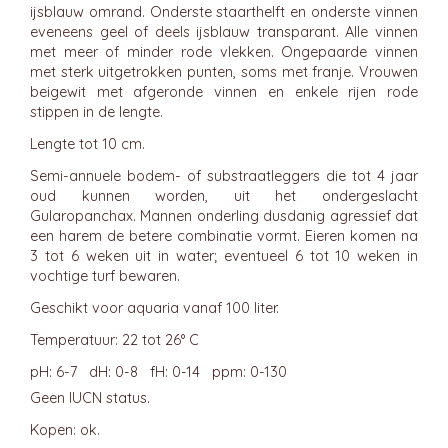
ijsblauw omrand. Onderste staarthelft en onderste vinnen
eveneens geel of deels ijsblauw transparant. Alle vinnen
met meer of minder rode vlekken. Ongepaarde vinnen
met sterk uitgetrokken punten, soms met franje. Vrouwen
beigewit met afgeronde vinnen en enkele rijen rode
stippen in de lengte.
Lengte tot 10 cm.
Semi-annuele bodem- of substraatleggers die tot 4 jaar
oud kunnen worden, uit het ondergeslacht
Gularopanchax. Mannen onderling dusdanig agressief dat
een harem de betere combinatie vormt. Eieren komen na
3 tot 6 weken uit in water; eventueel 6 tot 10 weken in
vochtige turf bewaren.
Geschikt voor aquaria vanaf 100 liter.
Temperatuur: 22 tot 26° C
pH: 6-7 dH: 0-8 fH: 0-14 ppm: 0-130
Geen IUCN status.
Kopen: ok.