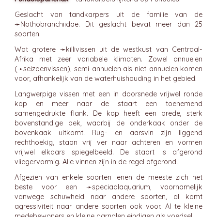
Geslacht van tandkarpers uit de familie van de
➛
Nothobranchiidae
. Dit geslacht bevat meer dan 25
soorten.
Wat grotere ➛
killivissen
uit de westkust van Centraal-
Afrika met zeer variabele klimaten. Zowel annuelen
(➛
seizoenvissen
), semi-annuelen als niet-annuelen komen
voor, afhankelijk van de waterhuishouding in het gebied.
Langwerpige vissen met een in doorsnede vrijwel ronde
kop en meer naar de staart een toenemend
samengedrukte flank. De kop heeft een brede, sterk
bovenstandige bek, waarbij de onderkaak onder de
bovenkaak uitkomt. Rug- en aarsvin zijn liggend
rechthoekig, staan vrij ver naar achteren en vormen
vrijwel elkaars spiegelbeeld. De staart is afgerond
vliegervormig. Alle vinnen zijn in de regel afgerond.
Afgezien van enkele soorten lenen de meeste zich het
beste voor een ➛
speciaalaquarium
, voornamelijk
vanwege schuwheid naar andere soorten, al komt
agressiviteit naar andere soorten ook voor. Al te kleine
medebewoners en kleine garnalen eindigen als voedsel.