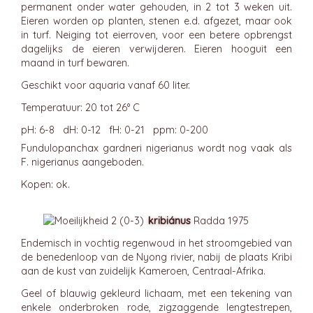
permanent onder water gehouden, in 2 tot 3 weken uit.
Eieren worden op planten, stenen e.d. afgezet, maar ook
in turf. Neiging tot eierroven, voor een betere opbrengst
dagelijks de eieren verwijderen. Eieren hooguit een
maand in turf bewaren.
Geschikt voor aquaria vanaf 60 liter.
Temperatuur: 20 tot 26° C
pH: 6-8 dH: 0-12 fH: 0-21 ppm: 0-200
Fundulopanchax gardneri nigerianus wordt nog vaak als
F. nigerianus aangeboden.
Kopen: ok.
kribiánus
Radda 1975
Endemisch in vochtig regenwoud in het stroomgebied van
de benedenloop van de Nyong rivier, nabij de plaats Kribi
aan de kust van zuidelijk Kameroen, Centraal-Afrika.
Geel of blauwig gekleurd lichaam, met een tekening van
enkele onderbroken rode, zigzaggende lengtestrepen,