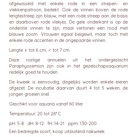
afgewisseld met enkele rode in een strepen- en
vlekkenpatroon, bedekt. Ook de vinnen boven de rode
lengtestreep zijn blauw, met een rode streep aan de basis
en daarboven rode vlekjes. De gele onderkant is op de
onderste vinnen te zijn, maar vertonen een rood met
blauwe zoom. Vrouwen egaal beigewit, maar toch met
enkele rode accenten in de ongepaarde vinnen.
Lengte ♀ tot 6 cm, ♂ tot 7 cm.
Deze rustige annuelen uit het ondergeslacht
Paraphyosemion zijn ook in het gezelschapsaquarium
redelijk goed te houden.
De kweek is eenvoudig, dagelijks worden enkele eieren
afgezet. De incubatie daarvan duurt 4 tot 5 weken, de
jongen groeien snel.
Geschikt voor aquaria vanaf 60 liter.
Temperatuur: 20 tot 26° C
pH: 5-8 dH: 8-12 fH: 14-21 ppm: 130-200
Een bedreigde soort, koop uitsluitend nakweek.