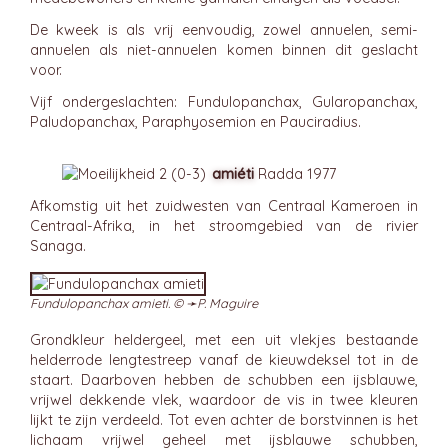
De kweek is als vrij eenvoudig, zowel annuelen, semi-
annuelen als niet-annuelen komen binnen dit geslacht
voor.
Vijf ondergeslachten: Fundulopanchax, Gularopanchax,
Paludopanchax, Paraphyosemion en Pauciradius.
amiéti
Radda 1977
Afkomstig uit het zuidwesten van Centraal Kameroen in
Centraal-Afrika, in het stroomgebied van de rivier
Sanaga.
Fundulopanchax amieti. © ➛
P. Maguire
Grondkleur heldergeel, met een uit vlekjes bestaande
helderrode lengtestreep vanaf de kieuwdeksel tot in de
staart. Daarboven hebben de schubben een ijsblauwe,
vrijwel dekkende vlek, waardoor de vis in twee kleuren
lijkt te zijn verdeeld. Tot even achter de borstvinnen is het
lichaam vrijwel geheel met ijsblauwe schubben,