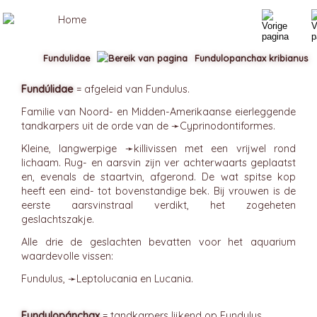
Fundulidae
Fundulopanchax kribianus
Fundúlidae
= afgeleid van Fundulus.
Familie van Noord- en Midden-Amerikaanse eierleggende
tandkarpers uit de orde van de ➛
Cyprinodontiformes
.
Kleine, langwerpige ➛
killivissen
met een vrijwel rond
lichaam. Rug- en aarsvin zijn ver achterwaarts geplaatst
en, evenals de staartvin, afgerond. De wat spitse kop
heeft een eind- tot bovenstandige bek. Bij vrouwen is de
eerste aarsvinstraal verdikt, het zogeheten
geslachtszakje.
Alle drie de geslachten bevatten voor het aquarium
waardevolle vissen:
Fundulus, ➛
Leptolucania
en Lucania.
Fundulopánchax
= tandkarpers lijkend op Fundulus.