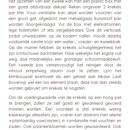
Het opzetten van een kweek kan met een plastic box met
een goed afsluitbaar deksel. Reken ongeveer 2 krekels
per liter. Voor ventilatie kan deze worden voorzien van
een groot gat, afgedicht met metaalgaas, kunststof kan
worden doorgeknaagd. Vul de box met eierkartonnen,
lege toiletrollen of iets vergelijkbaars. Doe dit verticaal,
zodat uitwerpselen op de bodem vallen. Houdt daarbij
voldoende ruimte voor een water-, voeder- en kweekbak.
Op die manier hebben de krekels schuilgelegenheid, het
zijn lichtschuwe nachtdieren. Haal wekelijks het ergste vuil
weg, doe maandelijks een grondiger schoonmaakbeurt.
Een tweede box vereenvoudigt het reinigen door de
inhoud simpelweg daarin over te zetten. Lijm het
klimbouwsel eventueel als een geheel aan elkaar. Laat
bovenop wel een los element staan, deze kan dan steeds
worden gebruikt om krekels te oogsten.
Om de voedingswaarde van de krekels op een hoog peil
te brengen, zullen ze zelf goed en gevarieerd gevoerd
moeten worden. Een voordeel is dat krekels weinig
kieskeurige alleseters zijn, voeren kan daarom met allerlei
➛
plantaardig voer
(resten) in combinatie met vruchten en
zaden. Ook paardenbloemen worden gewaardeerd. Ook