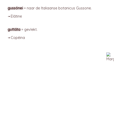
gussónei
= naar de Italiaanse botanicus Gussone.
➛
Elátine
guttáta
= gevlekt.
➛
Copéina