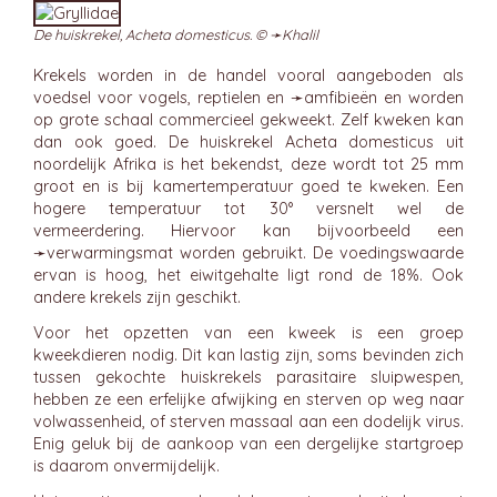
De huiskrekel, Acheta domesticus. © ➛
Khalil
Krekels worden in de handel vooral aangeboden als
voedsel voor vogels, reptielen en ➛
amfibieën
en worden
op grote schaal commercieel gekweekt. Zelf kweken kan
dan ook goed. De huiskrekel Acheta domesticus uit
noordelijk Afrika is het bekendst, deze wordt tot 25 mm
groot en is bij kamertemperatuur goed te kweken. Een
hogere temperatuur tot 30° versnelt wel de
vermeerdering. Hiervoor kan bijvoorbeeld een
➛
verwarmingsmat
worden gebruikt. De voedingswaarde
ervan is hoog, het eiwitgehalte ligt rond de 18%. Ook
andere krekels zijn geschikt.
Voor het opzetten van een kweek is een groep
kweekdieren nodig. Dit kan lastig zijn, soms bevinden zich
tussen gekochte huiskrekels parasitaire sluipwespen,
hebben ze een erfelijke afwijking en sterven op weg naar
volwassenheid, of sterven massaal aan een dodelijk virus.
Enig geluk bij de aankoop van een dergelijke startgroep
is daarom onvermijdelijk.