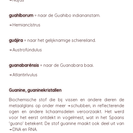
➛
Nájas
guahíborum
= naar de Guahibo indiananstam.
➛
Hemiancístrus
guájira
= naar het gelijknamige schiereiland.
➛
Austrofúndulus
guanabarénsis
= naar de Guanabara baai.
➛
Atlantirívulus
Guanine, guaninekristallen
Biochemische stof die bij vissen en andere dieren de
metaalglans op onder meer ➛
schubben
, in reflecterende
ogen en andere lichaamsdelen veroorzaakt. Het werd
voor het eerst ontdekt in vogelmest, wat in het Spaans
'guano' betekent. De stof guanine maakt ook deel uit van
➛
DNA
en RNA.