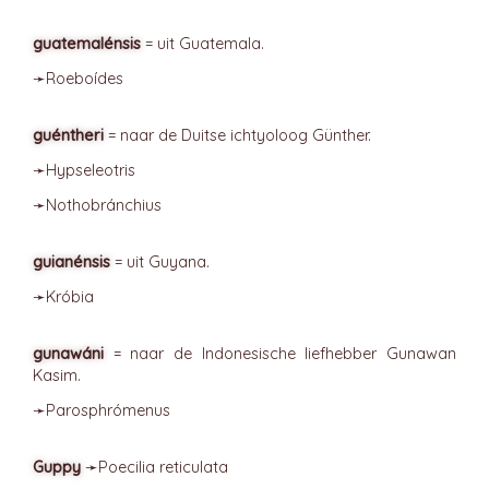
guatemalénsis
= uit Guatemala.
➛
Roeboídes
guéntheri
= naar de Duitse ichtyoloog Günther.
➛
Hypseleotris
➛
Nothobránchius
guianénsis
= uit Guyana.
➛
Króbia
gunawáni
= naar de Indonesische liefhebber Gunawan
Kasim.
➛
Parosphrómenus
Guppy
➛
Poecilia
reticulata