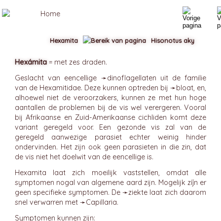
Hexamita
Hisonotus aky
Hexámita
= met zes draden.
Geslacht van eencellige ➛
dinoflagellaten
uit de familie
van de Hexamitidae. Deze kunnen optreden bij ➛
bloat
, en,
alhoewel niet de veroorzakers, kunnen ze met hun hoge
aantallen de problemen bij de vis wel verergeren. Vooral
bij Afrikaanse en Zuid-Amerikaanse cichliden komt deze
variant geregeld voor. Een gezonde vis zal van de
geregeld aanwezige parasiet echter weinig hinder
ondervinden. Het zijn ook geen parasieten in die zin, dat
de vis niet het doelwit van de eencellige is.
Hexamita laat zich moeilijk vaststellen, omdat alle
symptomen nogal van algemene aard zijn. Mogelijk zíjn er
geen specifieke symptomen. De ➛
ziekte
laat zich daarom
snel verwarren met ➛
Capillaria
.
Symptomen kunnen zijn: