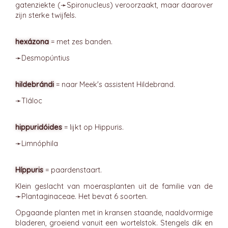
gatenziekte (➛
Spironucleus
) veroorzaakt, maar daarover
zijn sterke twijfels.
hexázona
= met zes banden.
➛
Desmopúntius
hildebrándi
= naar Meek's assistent Hildebrand.
➛
Tláloc
hippuridóides
= lijkt op Hippuris.
➛
Limnóphila
Híppuris
= paardenstaart.
Klein geslacht van moerasplanten uit de familie van de
➛
Plantaginaceae
. Het bevat 6 soorten.
Opgaande planten met in kransen staande, naaldvormige
bladeren, groeiend vanuit een wortelstok. Stengels dik en