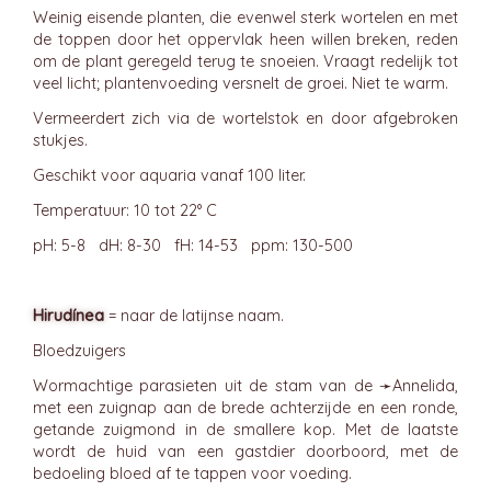
Weinig eisende planten, die evenwel sterk wortelen en met
de toppen door het oppervlak heen willen breken, reden
om de plant geregeld terug te snoeien. Vraagt redelijk tot
veel licht; plantenvoeding versnelt de groei. Niet te warm.
Vermeerdert zich via de wortelstok en door afgebroken
stukjes.
Geschikt voor aquaria vanaf 100 liter.
Temperatuur: 10 tot 22° C
pH: 5-8 dH: 8-30 fH: 14-53 ppm: 130-500
Hirudínea
= naar de latijnse naam.
Bloedzuigers
Wormachtige parasieten uit de stam van de ➛
Annelida
,
met een zuignap aan de brede achterzijde en een ronde,
getande zuigmond in de smallere kop. Met de laatste
wordt de huid van een gastdier doorboord, met de
bedoeling bloed af te tappen voor voeding.