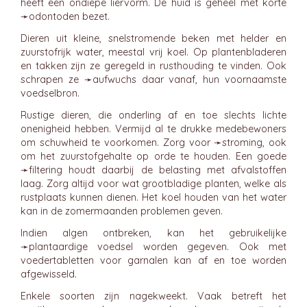
heeft een ondiepe liervorm. De huid is geheel met korte
➛
odontoden
bezet.
Dieren uit kleine, snelstromende beken met helder en
zuurstofrijk water, meestal vrij koel. Op plantenbladeren
en takken zijn ze geregeld in rusthouding te vinden. Ook
schrapen ze ➛
aufwuchs
daar vanaf, hun voornaamste
voedselbron.
Rustige dieren, die onderling af en toe slechts lichte
onenigheid hebben. Vermijd al te drukke medebewoners
om schuwheid te voorkomen. Zorg voor ➛
stroming
, ook
om het zuurstofgehalte op orde te houden. Een goede
➛
filtering
houdt daarbij de belasting met afvalstoffen
laag. Zorg altijd voor wat grootbladige planten, welke als
rustplaats kunnen dienen. Het koel houden van het water
kan in de zomermaanden problemen geven.
Indien algen ontbreken, kan het gebruikelijke
➛
plantaardige
voedsel worden gegeven. Ook met
voedertabletten voor garnalen kan af en toe worden
afgewisseld.
Enkele soorten zijn nagekweekt. Vaak betreft het