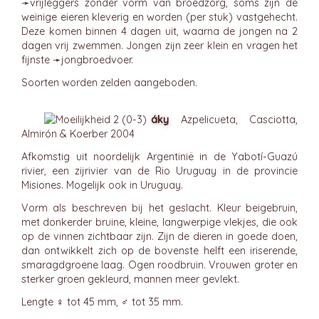
➛
vrijleggers
zonder vorm van broedzorg, soms zijn de
weinige eieren kleverig en worden (per stuk) vastgehecht.
Deze komen binnen 4 dagen uit, waarna de jongen na 2
dagen vrij zwemmen. Jongen zijn zeer klein en vragen het
fijnste ➛
jongbroedvoer
.
Soorten worden zelden aangeboden.
áky
Azpelicueta, Casciotta,
Almirón & Koerber 2004
Afkomstig uit noordelijk Argentinië in de Yabotí-Guazú
rivier, een zijrivier van de Rio Uruguay in de provincie
Misiones. Mogelijk ook in Uruguay.
Vorm als beschreven bij het geslacht. Kleur beigebruin,
met donkerder bruine, kleine, langwerpige vlekjes, die ook
op de vinnen zichtbaar zijn. Zijn de dieren in goede doen,
dan ontwikkelt zich op de bovenste helft een iriserende,
smaragdgroene laag. Ogen roodbruin. Vrouwen groter en
sterker groen gekleurd, mannen meer gevlekt.
Lengte ♀ tot 45 mm, ♂ tot 35 mm.