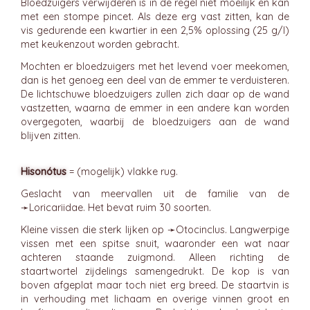
Bloedzuigers verwijderen is in de regel niet moeilijk en kan
met een stompe pincet. Als deze erg vast zitten, kan de
vis gedurende een kwartier in een 2,5% oplossing (25 g/l)
met keukenzout worden gebracht.
Mochten er bloedzuigers met het levend voer meekomen,
dan is het genoeg een deel van de emmer te verduisteren.
De lichtschuwe bloedzuigers zullen zich daar op de wand
vastzetten, waarna de emmer in een andere kan worden
overgegoten, waarbij de bloedzuigers aan de wand
blijven zitten.
Hisonótus
= (mogelijk) vlakke rug.
Geslacht van meervallen uit de familie van de
➛
Loricariidae
. Het bevat ruim 30 soorten.
Kleine vissen die sterk lijken op ➛
Otocinclus
. Langwerpige
vissen met een spitse snuit, waaronder een wat naar
achteren staande zuigmond. Alleen richting de
staartwortel zijdelings samengedrukt. De kop is van
boven afgeplat maar toch niet erg breed. De staartvin is
in verhouding met lichaam en overige vinnen groot en