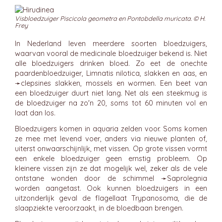
Visbloedzuiger Piscicola geometra en Pontobdella muricata. © H.
Frey
In Nederland leven meerdere soorten bloedzuigers,
waarvan vooral de medicinale bloedzuiger bekend is. Niet
alle bloedzuigers drinken bloed. Zo eet de onechte
paardenbloedzuiger, Limnatis nilotica, slakken en aas, en
➛
clepsines
slakken, mossels en wormen. Een beet van
een bloedzuiger duurt niet lang. Net als een steekmug is
de bloedzuiger na zo'n 20, soms tot 60 minuten vol en
laat dan los.
Bloedzuigers komen in aquaria zelden voor. Soms komen
ze mee met levend voer, anders via nieuwe planten of,
uiterst onwaarschijnlijk, met vissen. Op grote vissen vormt
een enkele bloedzuiger geen ernstig probleem. Op
kleinere vissen zijn ze dat mogelijk wel, zeker als de vele
ontstane wonden door de schimmel ➛
Saprolegnia
worden aangetast. Ook kunnen bloedzuigers in een
uitzonderlijk geval de flagellaat Trypanosoma, die de
slaapziekte veroorzaakt, in de bloedbaan brengen.