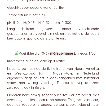
zelfstandige plant verder kunnen.
Geschikt voor aquaria vanaf 30 liter.
Temperatuur: 15 tot 35° C
pH: 5-9 dH: 0-18 fH: 0-32 ppm: 0-300
Lang bekend geweest onder verschillende
geslachtsnamen, vooral Limnobium, zowel als de soort
laevigatum, spongia als stoloniferum.
mórsus-ránae
Linneaus 1753
Kikkerbeet, duitblad, geld op 't water
Inheems op het noordelijk halfrond, van Noord-Amerika
en West-Europa tot in Midden-Azië. In Nederland
algemeen langs oevers in laagveengebied met stilstaand
water met weinig voeding. Daarbuiten vrij tot zeer
zeldzaam, ook in België.
Bladeren hartvormig, zonder punt, tot vier cm breed, met
even lange stelen in een rozet staand. Frisgroen van kleur,
door de roodbruine onderzijde soms ook neigend naar