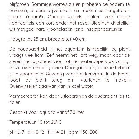
olijfgroen. Sommige wortels zullen proberen de bodem te
bereiken, andere blijven kort en maken een afgebeten
indruk (naam!). Oudere wortels maken vele dunne
haarwortels aan kort onder het rozet. Bloemen drietallig,
wit met geel hart, kroonbladen rond. Insectenbestuiver.
Hoogte tot 25 cm, breedte tot 40 cm.
De houdbaarheid in het aquarium is redelijk, de plant
vraagt veel licht. Zelf neemt het licht weg, maar door de
stelen niet bijzonder veel, tot het wateroppervlak vol ligt
en ze over elkaar groeien. Doorgaans grijpt de liefhebber
ruim voordien in. Gevoelig voor slakkenvraat. In de herfst
loopt de plant terug om ➛
turionen
te maken.
Overwinteren daarvan kan in koel water.
Vermeerderen kan door uitlopers van de ouderplant los te
halen.
Geschikt voor aquaria vanaf 30 liter.
Temperatuur: 10 tot 26° C
pH: 6-7 dH: 8-12 fH: 14-21 ppm: 130-200