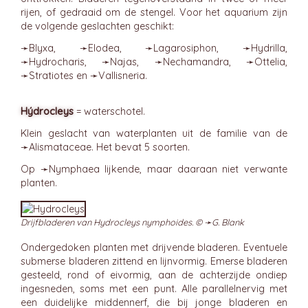
rijen, of gedraaid om de stengel. Voor het aquarium zijn
de volgende geslachten geschikt:
➛
Blyxa
, ➛
Elodea
, ➛
Lagarosiphon
, ➛
Hydrilla
,
➛
Hydrocharis
, ➛
Najas
, ➛
Nechamandra
, ➛
Ottelia
,
➛
Stratiotes
en ➛
Vallisneria
.
Hýdrocleys
= waterschotel.
Klein geslacht van waterplanten uit de familie van de
➛
Alismataceae
. Het bevat 5 soorten.
Op ➛
Nymphaea
lijkende, maar daaraan niet verwante
planten.
Drijfbladeren van Hydrocleys nymphoides. © ➛
G. Blank
Ondergedoken planten met drijvende bladeren. Eventuele
submerse bladeren zittend en lijnvormig. Emerse bladeren
gesteeld, rond of eivormig, aan de achterzijde ondiep
ingesneden, soms met een punt. Alle parallelnervig met
een duidelijke middennerf, die bij jonge bladeren en