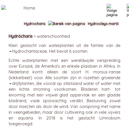
Hydrocharis
Hydrocleys martii
Hydrócharis
= waterschoonheid.
Klein geslacht van waterplanten uit de familie van de
➛
Hydrocharitaceae
. Het bevat 6 soorten.
Echte waterplanten met een wereldwijde verspreiding
over Eurazië, de Amerika's en enkele plaatsen in Afrika. In
Nederland komt alleen de soort H. morsus-ranae
(kikkerbeet) voor. Alle soorten zijn in rozetten groeiende
➛
drijfplanten
, die vooral op stilstaand water of water met
een lichte stroming voorkomen. Bladeren hart- tot
eivormig met een vrijwel glad oppervlak en een gladde
bladrand, vaak sponsachtig verdikt. Bestuiving zowel
door insecten als door de wind. Van oorsprong met name
in veengebieden, maar door cultivering ook in vele vijvers
en aquaria. In 2018 is het geslacht Limnobium
toegevoegd.