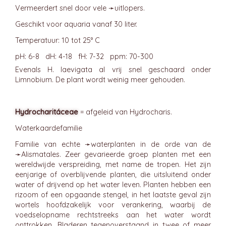
Vermeerdert snel door vele ➛
uitlopers
.
Geschikt voor aquaria vanaf 30 liter.
Temperatuur: 10 tot 25° C
pH: 6-8 dH: 4-18 fH: 7-32 ppm: 70-300
Evenals H. laevigata al vrij snel geschaard onder
Limnobium. De plant wordt weinig meer gehouden.
Hydrocharitáceae
= afgeleid van Hydrocharis.
Waterkaardefamilie
Familie van echte ➛
waterplanten
in de orde van de
➛
Alismatales
. Zeer gevarieerde groep planten met een
wereldwijde verspreiding, met name de tropen. Het zijn
eenjarige of overblijvende planten, die uitsluitend onder
water of drijvend op het water leven. Planten hebben een
rizoom of een opgaande stengel, in het laatste geval zijn
wortels hoofdzakelijk voor verankering, waarbij de
voedselopname rechtstreeks aan het water wordt
onttrokken. Bladeren tegenoverstaand in twee of meer