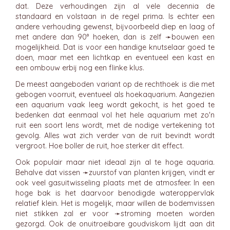
dat. Deze verhoudingen zijn al vele decennia de
standaard en volstaan in de regel prima. Is echter een
andere verhouding gewenst, bijvoorbeeld diep en laag of
met andere dan 90° hoeken, dan is zelf ➛
bouwen
een
mogelijkheid. Dat is voor een handige knutselaar goed te
doen, maar met een lichtkap en eventueel een kast en
een ombouw erbij nog een flinke klus.
De meest aangeboden variant op de rechthoek is die met
gebogen voorruit, eventueel als hoekaquarium. Aangezien
een aquarium vaak leeg wordt gekocht, is het goed te
bedenken dat eenmaal vol het hele aquarium met zo'n
ruit een soort lens wordt, met de nodige vertekening tot
gevolg. Alles wat zich verder van de ruit bevindt wordt
vergroot. Hoe boller de ruit, hoe sterker dit effect.
Ook populair maar niet ideaal zijn al te hoge aquaria.
Behalve dat vissen ➛
zuurstof
van planten krijgen, vindt er
ook veel gasuitwisseling plaats met de atmosfeer. In een
hoge bak is het daarvoor benodigde wateroppervlak
relatief klein. Het is mogelijk, maar willen de bodemvissen
niet stikken zal er voor ➛
stroming
moeten worden
gezorgd. Ook de onuitroeibare goudviskom lijdt aan dit