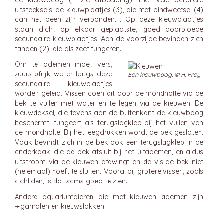
de kieuwboog (1, zie afbeelding), met vele parallelle
uitsteeksels, de kieuwplaatjes (3), die met bindweefsel (4)
aan het been zijn verbonden. . Op deze kieuwplaatjes
staan dicht op elkaar geplaatste, goed doorbloede
secundaire kieuwplaatjes. Aan de voorzijde bevinden zich
tanden (2), die als zeef fungeren.
Om te ademen moet vers,
zuurstofrijk water langs deze
Een kieuwboog. © H. Frey
secundaire kieuwplaatjes
worden geleid. Vissen doen dit door de mondholte via de
bek te vullen met water en te legen via de kieuwen. De
kieuwdeksel, die tevens aan de buitenkant de kieuwboog
beschermt, fungeert als terugslagklep bij het vullen van
de mondholte. Bij het leegdrukken wordt de bek gesloten.
Vaak bevindt zich in de bek ook een terugslagklep in de
onderkaak, die de bek afsluit bij het uitademen, en aldus
uitstroom via de kieuwen afdwingt en de vis de bek niet
(helemaal) hoeft te sluiten. Vooral bij grotere vissen, zoals
cichliden, is dat soms goed te zien.
Andere aquariumdieren die met kieuwen ademen zijn
➛
garnalen
en kieuwslakken.