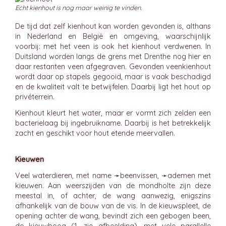
Echt kienhout is nog maar weinig te vinden.
De tijd dat zelf kienhout kan worden gevonden is, althans
in Nederland en België en omgeving, waarschijnlijk
voorbij: met het veen is ook het kienhout verdwenen. In
Duitsland worden langs de grens met Drenthe nog hier en
daar restanten veen afgegraven. Gevonden veenkienhout
wordt daar op stapels gegooid, maar is vaak beschadigd
en de kwaliteit valt te betwijfelen. Daarbij ligt het hout op
privéterrein.
Kienhout kleurt het water, maar er vormt zich zelden een
bacterielaag bij ingebruikname. Daarbij is het betrekkelijk
zacht en geschikt voor hout etende meervallen.
Kieuwen
Veel waterdieren, met name ➛
beenvissen
, ➛
ademen
met
kieuwen. Aan weerszijden van de mondholte zijn deze
meestal in, of achter, de wang aanwezig, enigszins
afhankelijk van de bouw van de vis. In de kieuwspleet, de
opening achter de wang, bevindt zich een gebogen been,