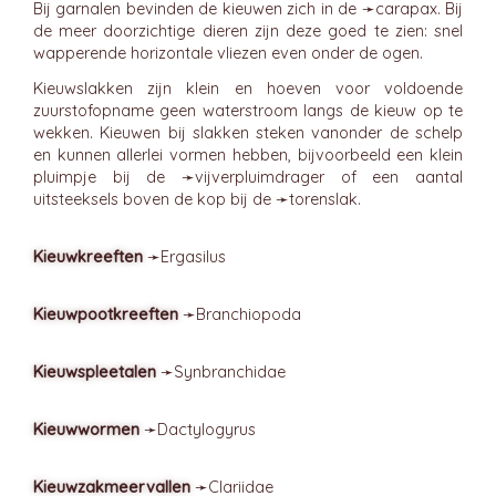
Bij garnalen bevinden de kieuwen zich in de ➛
carapax
. Bij
de meer doorzichtige dieren zijn deze goed te zien: snel
wapperende horizontale vliezen even onder de ogen.
Kieuwslakken zijn klein en hoeven voor voldoende
zuurstofopname geen waterstroom langs de kieuw op te
wekken. Kieuwen bij slakken steken vanonder de schelp
en kunnen allerlei vormen hebben, bijvoorbeeld een klein
pluimpje bij de ➛
vijverpluimdrager
of een aantal
uitsteeksels boven de kop bij de ➛
torenslak
.
Kieuwkreeften
➛
Ergasilus
Kieuwpootkreeften
➛
Branchiopoda
Kieuwspleetalen
➛
Synbranchidae
Kieuwwormen
➛
Dactylogyrus
Kieuwzakmeervallen
➛
Clariidae