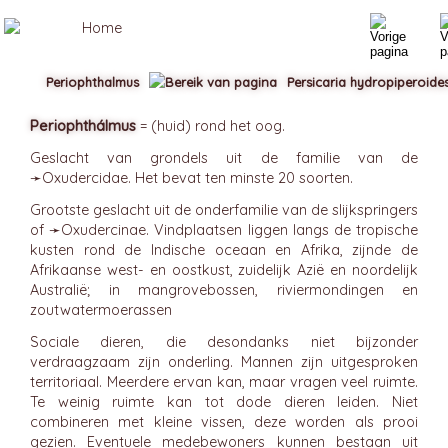
Periophthalmus
Persicaria hydropiperoide
Periophthálmus
= (huid) rond het oog.
Geslacht van grondels uit de familie van de
➛
Oxudercidae
. Het bevat ten minste 20 soorten.
Grootste geslacht uit de onderfamilie van de slijkspringers
of ➛
Oxudercinae
. Vindplaatsen liggen langs de tropische
kusten rond de Indische oceaan en Afrika, zijnde de
Afrikaanse west- en oostkust, zuidelijk Azië en noordelijk
Australië; in mangrovebossen, riviermondingen en
zoutwatermoerassen
Sociale dieren, die desondanks niet bijzonder
verdraagzaam zijn onderling. Mannen zijn uitgesproken
territoriaal. Meerdere ervan kan, maar vragen veel ruimte.
Te weinig ruimte kan tot dode dieren leiden. Niet
combineren met kleine vissen, deze worden als prooi
gezien. Eventuele medebewoners kunnen bestaan uit