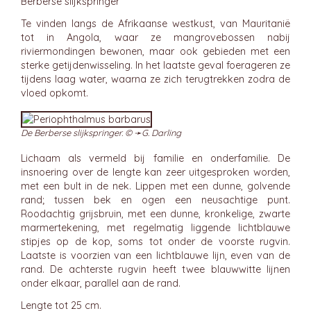
Berberse slijkspringer
Te vinden langs de Afrikaanse westkust, van Mauritanië
tot in Angola, waar ze mangrovebossen nabij
riviermondingen bewonen, maar ook gebieden met een
sterke getijdenwisseling. In het laatste geval foerageren ze
tijdens laag water, waarna ze zich terugtrekken zodra de
vloed opkomt.
De Berberse slijkspringer. © ➛
G. Darling
Lichaam als vermeld bij familie en onderfamilie. De
insnoering over de lengte kan zeer uitgesproken worden,
met een bult in de nek. Lippen met een dunne, golvende
rand; tussen bek en ogen een neusachtige punt.
Roodachtig grijsbruin, met een dunne, kronkelige, zwarte
marmertekening, met regelmatig liggende lichtblauwe
stipjes op de kop, soms tot onder de voorste rugvin.
Laatste is voorzien van een lichtblauwe lijn, even van de
rand. De achterste rugvin heeft twee blauwwitte lijnen
onder elkaar, parallel aan de rand.
Lengte tot 25 cm.