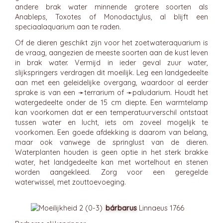
andere brak water minnende grotere soorten als
Anableps, Toxotes of Monodactylus, al blijft een
speciaalaquarium aan te raden.
Of de dieren geschikt zijn voor het zoetwateraquarium is
de vraag, aangezien de meeste soorten aan de kust leven
in brak water. Vermijd in ieder geval zuur water,
slijkspringers verdragen dit moeilijk. Leg een landgedeelte
aan met een geleidelijke overgang, waardoor al eerder
sprake is van een ➛
terrarium
of ➛
paludarium
. Houdt het
watergedeelte onder de 15 cm diepte. Een warmtelamp
kan voorkomen dat er een temperatuurverschil ontstaat
tussen water en lucht, iets om zoveel mogelijk te
voorkomen. Een goede afdekking is daarom van belang,
maar ook vanwege de springlust van de dieren.
Waterplanten houden is geen optie in het sterk brakke
water, het landgedeelte kan met wortelhout en stenen
worden aangekleed. Zorg voor een geregelde
waterwissel, met zouttoevoeging.
bárbarus
Linnaeus 1766