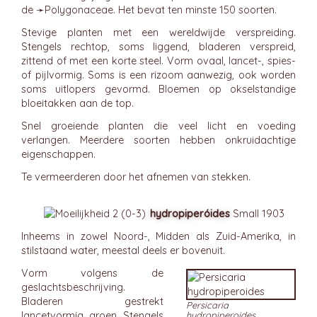
de ➛
Polygonaceae
. Het bevat ten minste 150 soorten.
Stevige planten met een wereldwijde verspreiding.
Stengels rechtop, soms liggend, bladeren verspreid,
zittend of met een korte steel. Vorm ovaal, lancet-, spies-
of pijlvormig. Soms is een rizoom aanwezig, ook worden
soms uitlopers gevormd. Bloemen op okselstandige
bloeitakken aan de top.
Snel groeiende planten die veel licht en voeding
verlangen. Meerdere soorten hebben onkruidachtige
eigenschappen.
Te vermeerderen door het afnemen van stekken.
hydropiperóides
Small 1903
Inheems in zowel Noord-, Midden als Zuid-Amerika, in
stilstaand water, meestal deels er bovenuit.
Vorm volgens de
geslachtsbeschrijving.
Bladeren gestrekt
Persicaria
lancetvormig, groen. Stengels
hydropiperoides