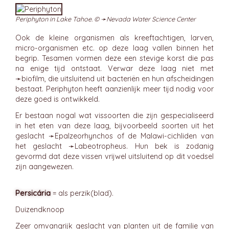
Periphyton in Lake Tahoe. © ➛
Nevada Water Science Center
Ook de kleine organismen als kreeftachtigen, larven,
micro-organismen etc. op deze laag vallen binnen het
begrip. Tesamen vormen deze een stevige korst die pas
na enige tijd ontstaat. Verwar deze laag niet met
➛
biofilm
, die uitsluitend uit bacteriën en hun afscheidingen
bestaat. Periphyton heeft aanzienlijk meer tijd nodig voor
deze goed is ontwikkeld.
Er bestaan nogal wat vissoorten die zijn gespecialiseerd
in het eten van deze laag, bijvoorbeeld soorten uit het
geslacht ➛
Epalzeorhynchos
of de Malawi-cichliden van
het geslacht ➛
Labeotropheus
. Hun bek is zodanig
gevormd dat deze vissen vrijwel uitsluitend op dit voedsel
zijn aangewezen.
Persicária
= als perzik(blad).
Duizendknoop
Zeer omvangrijk geslacht van planten uit de familie van