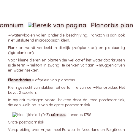
iomnium
Planorbis plan
➛
Watervlooien
vallen onder die beschrijving. Plankton is dan ook
niet uitsluitend microscopisch klein.
Plankton wordt verdeeld in dierlijk (zoöplankton) en plantaardig
(fytoplankton).
Voor kleine dieren en planten die wel actief het water doorkruisen
is de term ➛
nekton
in zwang. Te denken valt aan ➛
muggenlarven
en waterinsekten.
Planorbárius
= afgeleid van planorbis.
Klein geslacht van slakken uit de familie van de ➛
Planorbidae
. Het
bevat 2 soorten.
In aquariumkringen vooral bekend door de rode posthoornslak,
die een ➛
albino
is van de grote posthoornslak.
córneus
Linnaeus 1758
Grote posthoornslak
Verspreiding over vrijwel heel Europa. In Nederland en België een