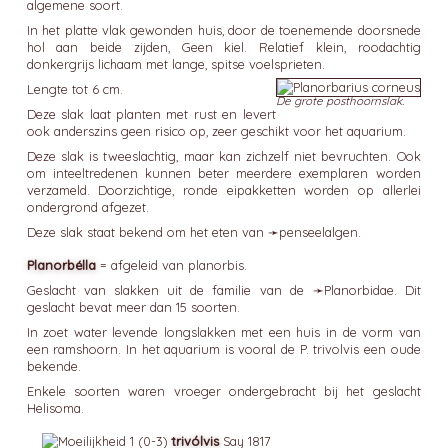
algemene soort.
In het platte vlak gewonden huis, door de toenemende doorsnede
hol aan beide zijden, Geen kiel. Relatief klein, roodachtig
donkergrijs lichaam met lange, spitse voelsprieten.
Lengte tot 6 cm.
De grote posthoornslak.
Deze slak laat planten met rust en levert
ook anderszins geen risico op, zeer geschikt voor het aquarium.
Deze slak is tweeslachtig, maar kan zichzelf niet bevruchten. Ook
om inteeltredenen kunnen beter meerdere exemplaren worden
verzameld. Doorzichtige, ronde eipakketten worden op allerlei
ondergrond afgezet.
Deze slak staat bekend om het eten van ➛
penseelalgen
.
Planorbélla
= afgeleid van planorbis.
Geslacht van slakken uit de familie van de ➛
Planorbidae
. Dit
geslacht bevat meer dan 15 soorten.
In zoet water levende longslakken met een huis in de vorm van
een ramshoorn. In het aquarium is vooral de P. trivolvis een oude
bekende.
Enkele soorten waren vroeger ondergebracht bij het geslacht
Helisoma.
trivólvis
Say 1817