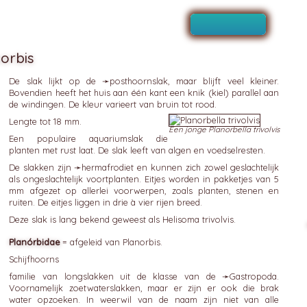
orbis
De slak lijkt op de ➛
posthoornslak
, maar blijft veel kleiner.
Bovendien heeft het huis aan één kant een knik (kiel) parallel aan
de windingen. De kleur varieert van bruin tot rood.
Lengte tot 18 mm.
Een jonge Planorbella trivolvis
Een populaire aquariumslak die
planten met rust laat. De slak leeft van algen en voedselresten.
De slakken zijn ➛
hermafrodiet
en kunnen zich zowel geslachtelijk
als ongeslachtelijk voortplanten. Eitjes worden in pakketjes van 5
mm afgezet op allerlei voorwerpen, zoals planten, stenen en
ruiten. De eitjes liggen in drie à vier rijen breed.
Deze slak is lang bekend geweest als Helisoma trivolvis.
Planórbidae
= afgeleid van Planorbis.
Schijfhoorns
familie van longslakken uit de klasse van de ➛
Gastropoda
.
Voornamelijk zoetwaterslakken, maar er zijn er ook die brak
water opzoeken. In weerwil van de naam zijn niet van alle