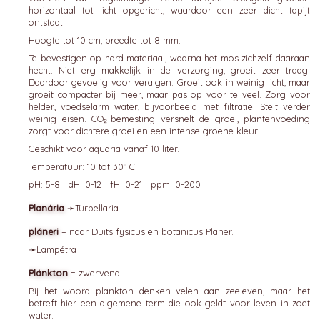
horizontaal tot licht opgericht, waardoor een zeer dicht tapijt
ontstaat.
Hoogte tot 10 cm, breedte tot 8 mm.
Te bevestigen op hard materiaal, waarna het mos zichzelf daaraan
hecht. Niet erg makkelijk in de verzorging, groeit zeer traag.
Daardoor gevoelig voor veralgen. Groeit ook in weinig licht, maar
groeit compacter bij meer, maar pas op voor te veel. Zorg voor
helder, voedselarm water, bijvoorbeeld met filtratie. Stelt verder
weinig eisen. CO₂-bemesting versnelt de groei, plantenvoeding
zorgt voor dichtere groei en een intense groene kleur.
Geschikt voor aquaria vanaf 10 liter.
Temperatuur: 10 tot 30° C
pH: 5-8 dH: 0-12 fH: 0-21 ppm: 0-200
Planária
➛
Turbellaria
pláneri
= naar Duits fysicus en botanicus Planer.
➛
Lampétra
Plánkton
= zwervend.
Bij het woord plankton denken velen aan zeeleven, maar het
betreft hier een algemene term die ook geldt voor leven in zoet
water.