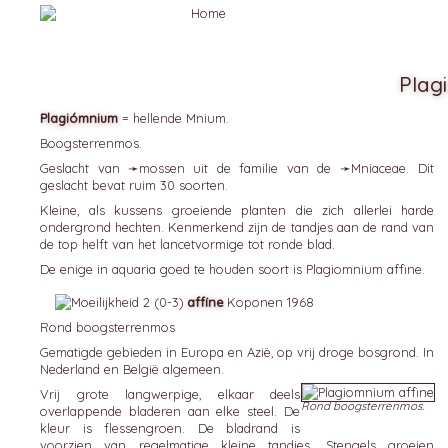
Plag
Plagiómnium
= hellende Mnium.
Boogsterrenmos.
Geslacht van ➛
mossen
uit de familie van de ➛
Mniaceae
. Dit
geslacht bevat ruim 30 soorten.
Kleine, als kussens groeiende planten die zich allerlei harde
ondergrond hechten. Kenmerkend zijn de tandjes aan de rand van
de top helft van het lancetvormige tot ronde blad.
De enige in aquaria goed te houden soort is Plagiomnium affine.
affíne
Koponen 1968
Rond boogsterrenmos
Gematigde gebieden in Europa en Azië, op vrij droge bosgrond. In
Nederland en België algemeen.
Vrij grote langwerpige, elkaar deels
Rond boogsterrenmos.
overlappende bladeren aan elke steel. De
kleur is flessengroen. De bladrand is
voorzien van regelmatige kleine tandjes. Stengels groeien