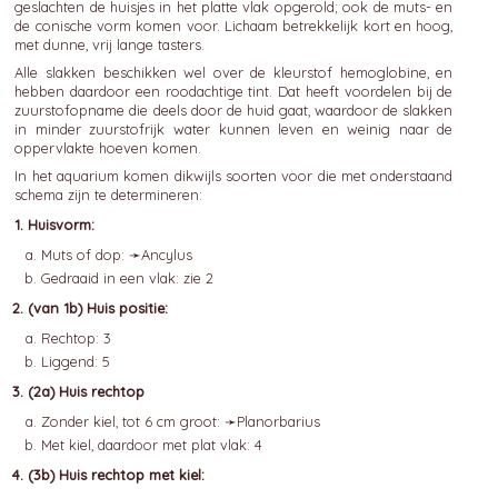
geslachten de huisjes in het platte vlak opgerold; ook de muts- en
de conische vorm komen voor. Lichaam betrekkelijk kort en hoog,
met dunne, vrij lange tasters.
Alle slakken beschikken wel over de kleurstof hemoglobine, en
hebben daardoor een roodachtige tint. Dat heeft voordelen bij de
zuurstofopname die deels door de huid gaat, waardoor de slakken
in minder zuurstofrijk water kunnen leven en weinig naar de
oppervlakte hoeven komen.
In het aquarium komen dikwijls soorten voor die met onderstaand
schema zijn te determineren:
Huisvorm:
Muts of dop: ➛
Ancylus
Gedraaid in een vlak: zie 2
(van 1b) Huis positie:
Rechtop: 3
Liggend: 5
(2a) Huis rechtop
Zonder kiel, tot 6 cm groot: ➛
Planorbarius
Met kiel, daardoor met plat vlak: 4
(3b) Huis rechtop met kiel: