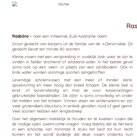
Ra
Rasbóra
= naar een inheemse Zuid-Aziatische naam.
Groot geslacht van karpers uit de familie van de ➛
Danionidae
. Dit
geslacht bevat ten minste 80 soorten.
Kleine vissen met een verspreiding in zuidelijk Azië, waar ze zijn te
vinden in helder stromend of stilstaand water. In het laatste geval
soms ook op een veen- in plaats van een zandbodem. Ook in
brak water worden sommige soorten aangetroffen.
Levendige scholenvissen met een meer of minder slank,
spoelvormig en meer hoog dan breed lichaam. De kleine bek is
eind- of bovenstandig en mist de voor karperachtigen
gebruikelijke baarddraden. De zijlijn is soms onvolledig en onder
het midden van het lichaam. Vinnen staan ver achterwaarts en zijn
vaak grotendeels kleurloos, in enkele gevallen rood of geel getint.
Veel soorten hebben een lengtestreep.
Over het algemeen makkelijk te houden en te kweken vissen die
de nodige open zwemruimte vragen. Voeg daarbij dat ze het best
in een schooltje van minimaal 8 stuks het best tot hun recht
komen en het wordt duidelijk dat deze vissen ondanks hun