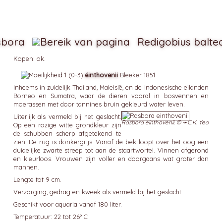
sbora
Redigobius balte
Kopen: ok.
éinthovenii
Bleeker 1851
Inheems in zuidelijk Thailand, Maleisië, en de Indonesische eilanden
Borneo en Sumatra, waar de dieren vooral in bosvennen en
moerassen met door tannines bruin gekleurd water leven.
Uiterlijk als vermeld bij het geslacht.
Rasbora einthovenii. © ➛
C.K. Yeo
Op een rozige witte grondkleur zijn
de schubben scherp afgetekend te
zien. De rug is donkergrijs. Vanaf de bek loopt over het oog een
duidelijke zwarte streep tot aan de staartwortel. Vinnen afgerond
en kleurloos. Vrouwen zijn voller en doorgaans wat groter dan
mannen.
Lengte tot 9 cm.
Verzorging, gedrag en kweek als vermeld bij het geslacht.
Geschikt voor aquaria vanaf 180 liter.
Temperatuur: 22 tot 26° C