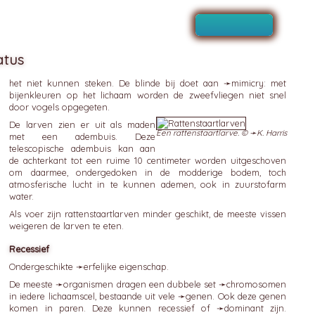
atus
het niet kunnen steken. De blinde bij doet aan ➛
mimicry
: met
bijenkleuren op het lichaam worden de zweefvliegen niet snel
door vogels opgegeten.
De larven zien er uit als maden
Een rattenstaartlarve. © ➛
K. Harris
met een adembuis. Deze
telescopische adembuis kan aan
de achterkant tot een ruime 10 centimeter worden uitgeschoven
om daarmee, ondergedoken in de modderige bodem, toch
atmosferische lucht in te kunnen ademen, ook in zuurstofarm
water.
Als voer zijn rattenstaartlarven minder geschikt, de meeste vissen
weigeren de larven te eten.
Recessief
Ondergeschikte ➛
erfelijke
eigenschap.
De meeste ➛
organismen
dragen een dubbele set ➛
chromosomen
in iedere lichaamscel, bestaande uit vele ➛
genen
. Ook deze genen
komen in paren. Deze kunnen recessief of ➛
dominant
zijn.