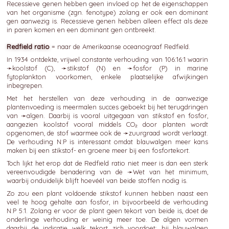
Recessieve genen hebben geen invloed op het de eigenschappen
van het organisme (zgn. fenotype) zolang er ook een dominant
gen aanwezig is. Recessieve genen hebben alleen effect als deze
in paren komen en een dominant gen ontbreekt.
Redfield ratio
= naar de Amerikaanse oceanograaf Redfield.
In 1934 ontdekte, vrijwel constante verhouding van 106:16:1 waarin
➛
koolstof
(C), ➛
stikstof
(N) en ➛
fosfor
(P) in marine
fytoplankton voorkomen, enkele plaatselijke afwijkingen
inbegrepen.
Met het herstellen van deze verhouding in de aanwezige
plantenvoeding is meermalen succes geboekt bij het terugdringen
van ➛
algen
. Daarbij is vooral uitgegaan van stikstof en fosfor,
aangezien koolstof vooral middels CO₂ door planten wordt
opgenomen, de stof waarmee ook de ➛
zuurgraad
wordt verlaagt.
De verhouding N:P is interessant omdat blauwalgen meer kans
maken bij een stikstof- en groene meer bij een fosfortekort.
Toch lijkt het erop dat de Redfield ratio niet meer is dan een sterk
vereenvoudigde benadering van de ➛
Wet van het minimum
,
waarbij onduidelijk blijft hoevéél van beide stoffen nodig is.
Zo zou een plant voldoende stikstof kunnen hebben naast een
veel te hoog gehalte aan fosfor, in bijvoorbeeld de verhouding
N:P 5:1. Zolang er voor de plant geen tekort van beide is, doet de
onderlinge verhouding er weinig meer toe. De algen vormen
daarbij de indicatie welk tekort zich voordoet: bij blauwalgen