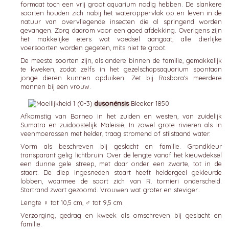
formaat toch een vrij groot aquarium nodig hebben. De slankere
soorten houden zich nabij het wateroppervlak op en leven in de
natuur van overvliegende insecten die al springend worden
gevangen. Zorg daarom voor een goed afdekking. Overigens zijn
het makkelijke eters wat voedsel aangaat, alle dierlijke
voersoorten worden gegeten, mits niet te groot.
De meeste soorten zijn, als andere binnen de familie, gemakkelijk
te kweken, zodat zelfs in het gezelschapsaquarium spontaan
jonge dieren kunnen opduiken. Zet bij Rasbora's meerdere
mannen bij een vrouw.
dusonénsis
Bleeker 1850
Afkomstig van Borneo in het zuiden en westen, van zuidelijk
Sumatra en zuidoostelijk Maleisië, In zowel grote rivieren als in
veenmoerassen met helder, traag stromend of stilstaand water.
Vorm als beschreven bij geslacht en familie. Grondkleur
transparant gelig lichtbruin. Over de lengte vanaf het kieuwdeksel
een dunne gele streep, met daar onder een zwarte, tot in de
staart. De diep ingesneden staart heeft heldergeel gekleurde
lobben, waarmee de soort zich van R. tornieri onderscheid.
Startrand zwart gezoomd. Vrouwen wat groter en steviger..
Lengte ♀ tot 10,5 cm, ♂ tot 9,5 cm.
Verzorging, gedrag en kweek als omschreven bij geslacht en
familie.