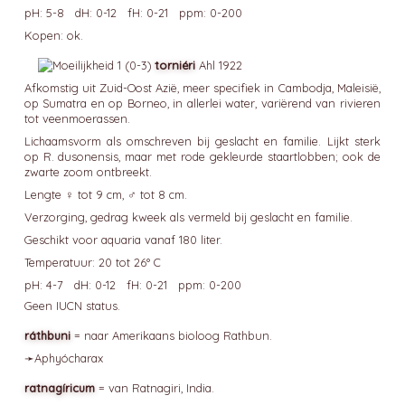
pH: 5-8 dH: 0-12 fH: 0-21 ppm: 0-200
Kopen: ok.
torniéri
Ahl 1922
Afkomstig uit Zuid-Oost Azië, meer specifiek in Cambodja, Maleisië,
op Sumatra en op Borneo, in allerlei water, variërend van rivieren
tot veenmoerassen.
Lichaamsvorm als omschreven bij geslacht en familie. Lijkt sterk
op R. dusonensis, maar met rode gekleurde staartlobben; ook de
zwarte zoom ontbreekt.
Lengte ♀ tot 9 cm, ♂ tot 8 cm.
Verzorging, gedrag kweek als vermeld bij geslacht en familie.
Geschikt voor aquaria vanaf 180 liter.
Temperatuur: 20 tot 26° C
pH: 4-7 dH: 0-12 fH: 0-21 ppm: 0-200
Geen IUCN status.
ráthbuni
= naar Amerikaans bioloog Rathbun.
➛
Aphyócharax
ratnagíricum
= van Ratnagiri, India.