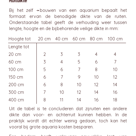
Ruitdikte
Bij het zelf ➛
bouwen van een aquarium
bepaalt het
formaat ervan de benodigde dikte van de ruiten.
Onderstaande tabel geeft de verhouding weer tussen
lengte, hoogte en de bijbehorende veilige dikte in mm:
Hoogte tot
20 cm
40 cm
60 cm
80 cm
100 cm
Lengte tot
20 cm
2
3
3
4
4
60 cm
3
4
5
6
7
100 cm
5
6
7
8
10
150 cm
6
7
9
10
12
200 cm
6
8
10
12
14
300 cm
7
10
12
14
16
400 cm
8
11
14
16
18
Uit de tabel is te concluderen dat zijruiten een andere
dikte dan voor- en achterruit kunnen hebben. In de
praktijk wordt dit echter weinig gedaan, toch kan het
vooral bij grote aquaria kosten besparen.