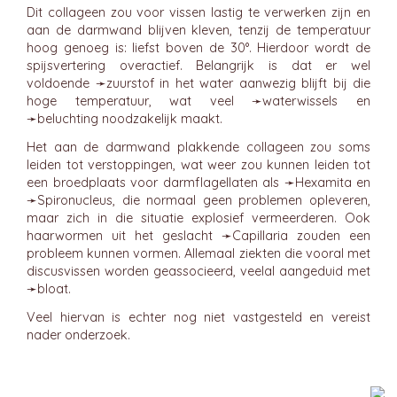
Dit collageen zou voor vissen lastig te verwerken zijn en
aan de darmwand blijven kleven, tenzij de temperatuur
hoog genoeg is: liefst boven de 30°. Hierdoor wordt de
spijsvertering overactief. Belangrijk is dat er wel
voldoende ➛
zuurstof
in het water aanwezig blijft bij die
hoge temperatuur, wat veel ➛
waterwissels
en
➛
beluchting
noodzakelijk maakt.
Het aan de darmwand plakkende collageen zou soms
leiden tot verstoppingen, wat weer zou kunnen leiden tot
een broedplaats voor darmflagellaten als ➛
Hexamita
en
➛
Spironucleus
, die normaal geen problemen opleveren,
maar zich in die situatie explosief vermeerderen. Ook
haarwormen uit het geslacht ➛
Capillaria
zouden een
probleem kunnen vormen. Allemaal ziekten die vooral met
discusvissen worden geassocieerd, veelal aangeduid met
➛
bloat
.
Veel hiervan is echter nog niet vastgesteld en vereist
nader onderzoek.