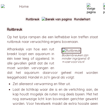
Ruitbreuk
Runderhart
Ruitbreuk
Op het lijstje rampen die een liefhebber kan treffen staat
ruitbreuk naar verwachting ergens bovenaan.
Afhankelijk van hoe een ruit
breekt loopt een aquarium in
Bodembreuken zijn
één keer leeg of sijpelend. In
minder ingrijpend. ©
➛
voervoorvis.nl
alle gevallen geldt dat de ruit
moet worden vervangen en
dat het aquarium daarvoor geheel moet worden
leeggehaald. Handel in zo'n geval als volgt:
Zet allereerst verwarming en filter uit.
Laat de lichtkap waar die is en de verlichting aan, de
kap houdt mogelijk de ruiten nog deels bijeen. Met het
nog aanwezige licht kan bovendien gerichter gewerkt
worden. Voor hevelwerk maakt de extra hoogte geen