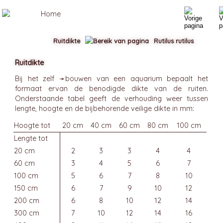
Ruitdikte
Rutilus rutilus
Ruitdikte
Bij het zelf ➛
bouwen van een aquarium
bepaalt het
formaat ervan de benodigde dikte van de ruiten.
Onderstaande tabel geeft de verhouding weer tussen
lengte, hoogte en de bijbehorende veilige dikte in mm:
Hoogte tot
20 cm
40 cm
60 cm
80 cm
100 cm
Lengte tot
20 cm
2
3
3
4
4
60 cm
3
4
5
6
7
100 cm
5
6
7
8
10
150 cm
6
7
9
10
12
200 cm
6
8
10
12
14
300 cm
7
10
12
14
16