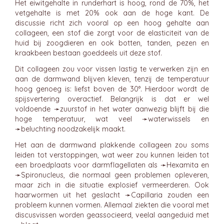
Het eiwitgehalte in runderhart is hoog, rond de 70%, het
vetgehalte is met 20% ook aan de hoge kant. De
discussie richt zich vooral op een hoog gehalte aan
collageen, een stof die zorgt voor de elasticiteit van de
huid bij zoogdieren en ook botten, tanden, pezen en
kraakbeen bestaan goeddeels uit deze stof.
Dit collageen zou voor vissen lastig te verwerken zijn en
aan de darmwand blijven kleven, tenzij de temperatuur
hoog genoeg is: liefst boven de 30°. Hierdoor wordt de
spijsvertering overactief. Belangrijk is dat er wel
voldoende ➛
zuurstof
in het water aanwezig blijft bij die
hoge temperatuur, wat veel ➛
waterwissels
en
➛
beluchting
noodzakelijk maakt.
Het aan de darmwand plakkende collageen zou soms
leiden tot verstoppingen, wat weer zou kunnen leiden tot
een broedplaats voor darmflagellaten als ➛
Hexamita
en
➛
Spironucleus
, die normaal geen problemen opleveren,
maar zich in die situatie explosief vermeerderen. Ook
haarwormen uit het geslacht ➛
Capillaria
zouden een
probleem kunnen vormen. Allemaal ziekten die vooral met
discusvissen worden geassocieerd, veelal aangeduid met