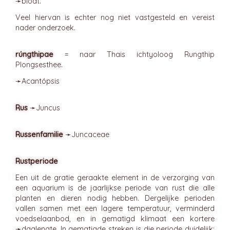
➛
bloat
.
Veel hiervan is echter nog niet vastgesteld en vereist
nader onderzoek.
rúngthipae
= naar Thais ichtyoloog Rungthip
Plongsesthee.
➛
Acantópsis
Rus
➛
Juncus
Russenfamilie
➛
Juncaceae
Rustperiode
Een uit de gratie geraakte element in de verzorging van
een aquarium is de jaarlijkse periode van rust die alle
planten en dieren nodig hebben. Dergelijke perioden
vallen samen met een lagere temperatuur, verminderd
voedselaanbod, en in gematigd klimaat een kortere
➛
daglengte
. In gematigde streken is die periode duidelijk: