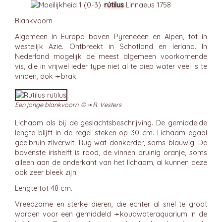
rútilus
Linnaeus 1758
Blankvoorn
Algemeen in Europa boven Pyreneeën en Alpen, tot in
westelijk Azië. Ontbreekt in Schotland en Ierland. In
Nederland mogelijk de meest algemeen voorkomende
vis, die in vrijwel ieder type niet al te diep water veel is te
vinden, ook ➛
brak
.
Een jonge blankvoorn. © ➛
R. Vesters
Lichaam als bij de geslachtsbeschrijving. De gemiddelde
lengte blijft in de regel steken op 30 cm. Lichaam egaal
geelbruin zilverwit. Rug wat donkerder, soms blauwig. De
bovenste irishelft is rood, de vinnen bruinig oranje, soms
alleen aan de onderkant van het lichaam, al kunnen deze
ook zeer bleek zijn.
Lengte tot 48 cm.
Vreedzame en sterke dieren, die echter al snel te groot
worden voor een gemiddeld ➛
koudwateraquarium
in de