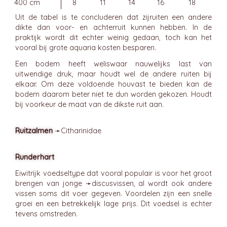
400 cm
8
11
14
16
18
Uit de tabel is te concluderen dat zijruiten een andere
dikte dan voor- en achterruit kunnen hebben. In de
praktijk wordt dit echter weinig gedaan, toch kan het
vooral bij grote aquaria kosten besparen.
Een bodem heeft weliswaar nauwelijks last van
uitwendige druk, maar houdt wel de andere ruiten bij
elkaar. Om deze voldoende houvast te bieden kan de
bodem daarom beter niet te dun worden gekozen. Houdt
bij voorkeur de maat van de dikste ruit aan.
Ruitzalmen
➛
Citharinidae
Runderhart
Eiwitrijk voedseltype dat vooral populair is voor het groot
brengen van jonge ➛
discusvissen
, al wordt ook andere
vissen soms dit voer gegeven. Voordelen zijn een snelle
groei en een betrekkelijk lage prijs. Dit voedsel is echter
tevens omstreden.