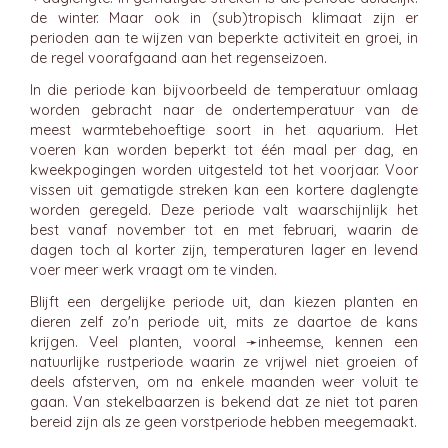
de winter. Maar ook in (sub)tropisch klimaat zijn er
perioden aan te wijzen van beperkte activiteit en groei, in
de regel voorafgaand aan het regenseizoen.
In die periode kan bijvoorbeeld de temperatuur omlaag
worden gebracht naar de ondertemperatuur van de
meest warmtebehoeftige soort in het aquarium. Het
voeren kan worden beperkt tot één maal per dag, en
kweekpogingen worden uitgesteld tot het voorjaar. Voor
vissen uit gematigde streken kan een kortere daglengte
worden geregeld. Deze periode valt waarschijnlijk het
best vanaf november tot en met februari, waarin de
dagen toch al korter zijn, temperaturen lager en levend
voer meer werk vraagt om te vinden.
Blijft een dergelijke periode uit, dan kiezen planten en
dieren zelf zo'n periode uit, mits ze daartoe de kans
krijgen. Veel planten, vooral ➛
inheemse
, kennen een
natuurlijke rustperiode waarin ze vrijwel niet groeien of
deels afsterven, om na enkele maanden weer voluit te
gaan. Van stekelbaarzen is bekend dat ze niet tot paren
bereid zijn als ze geen vorstperiode hebben meegemaakt.