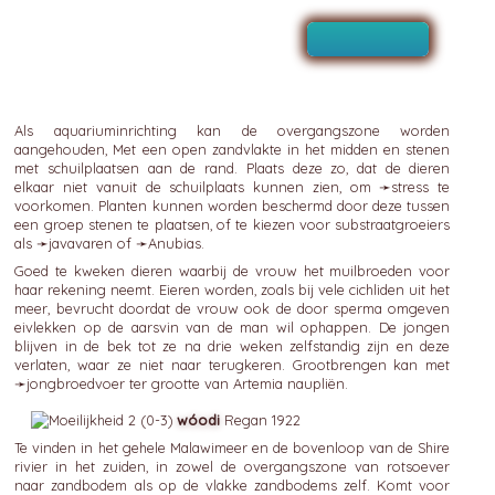
Als aquariuminrichting kan de overgangszone worden
aangehouden, Met een open zandvlakte in het midden en stenen
met schuilplaatsen aan de rand. Plaats deze zo, dat de dieren
elkaar niet vanuit de schuilplaats kunnen zien, om ➛
stress
te
voorkomen. Planten kunnen worden beschermd door deze tussen
een groep stenen te plaatsen, of te kiezen voor substraatgroeiers
als ➛
javavaren
of ➛
Anubias
.
Goed te kweken dieren waarbij de vrouw het muilbroeden voor
haar rekening neemt. Eieren worden, zoals bij vele cichliden uit het
meer, bevrucht doordat de vrouw ook de door sperma omgeven
eivlekken op de aarsvin van de man wil ophappen. De jongen
blijven in de bek tot ze na drie weken zelfstandig zijn en deze
verlaten, waar ze niet naar terugkeren. Grootbrengen kan met
➛
jongbroedvoer
ter grootte van Artemia naupliën.
wóodi
Regan 1922
Te vinden in het gehele Malawimeer en de bovenloop van de Shire
rivier in het zuiden, in zowel de overgangszone van rotsoever
naar zandbodem als op de vlakke zandbodems zelf. Komt voor