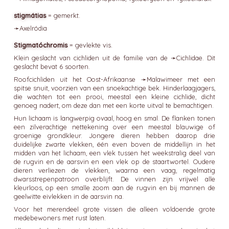
stigmátias
= gemerkt.
➛
Axelródia
Stigmatóchromis
= gevlekte vis.
Klein geslacht van cichliden uit de familie van de ➛
Cichlidae
. Dit
geslacht bevat 6 soorten.
Roofcichliden uit het Oost-Afrikaanse ➛
Malawimeer
met een
spitse snuit, voorzien van een snoekachtige bek. Hinderlaagjagers,
die wachten tot een prooi, meestal een kleine cichlide, dicht
genoeg nadert, om deze dan met een korte uitval te bemachtigen.
Hun lichaam is langwerpig ovaal, hoog en smal. De flanken tonen
een zilverachtige nettekening over een meestal blauwige of
groenige grondkleur. Jongere dieren hebben daarop drie
duidelijke zwarte vlekken, één even boven de middellijn in het
midden van het lichaam, een vlek tussen het weekstralig deel van
de rugvin en de aarsvin en een vlek op de staartwortel. Oudere
dieren verliezen de vlekken, waarna een vaag, regelmatig
dwarsstrepenpatroon overblijft. De vinnen zijn vrijwel alle
kleurloos, op een smalle zoom aan de rugvin en bij mannen de
geelwitte eivlekken in de aarsvin na.
Voor het merendeel grote vissen die alleen voldoende grote
medebewoners met rust laten.