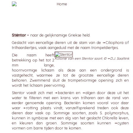
Sténtor
= naar de gelijknamige Griekse held.
Geslacht van eencellige dieren uit de stam van de ➛
Ciliophora
of
trilhaardiertjes, vaak aangeduid met de naam trompetdiertjes.
Die naam heeft
Kolonie van een Stentor soort. © ➛
D.J. Saaltink
betrekking op het tot 2
mm lange,
hoornvormige lichaam als deze aan een ondergrond is
vastgehecht, waarmee ze tot de grootste eencellige dieren
behoren. Zwemmend sluit de trompetvormige opening zich en
wordt het lichaam peervormig.
Stentor voedt zich met ➛
bacteriën
en ➛
algen
door deze uit het
water te filteren met een krans van trilharen aan de rand van
eerder genoemde opening. Bacteriën komen vooral voor daar
waar ➛
rotting
plaats vindt, vanzelfsprekend treden ook deze
dieren daar vaak op. Sommige soorten, zoals S. polymorphus,
kunnen in symbiose met een alg van het geslacht Chlorella leven,
en kleuren dan groen. Sommige soorten kunnen ➛
cysten
vormen om barre tijden door te komen.