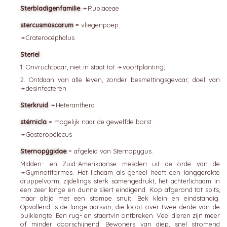
Sterbladigenfamilie
➛
Rubiaceae
stercusmúscarum
= vliegenpoep.
➛
Craterocéphalus
Steriel
1. Onvruchtbaar, niet in staat tot ➛
voortplanting
;
2. Ontdaan van alle leven, zonder besmettingsgevaar; doel van
➛
desinfecteren
.
Sterkruid
➛
Heteranthera
stérnicla
= mogelijk naar de gewelfde borst.
➛
Gasteropélecus
Sternopýgidae
= afgeleid van Sternopygus.
Midden- en Zuid-Amerikaanse mesalen uit de orde van de
➛
Gymnotiformes
. Het lichaam als geheel heeft een langgerekte
druppelvorm, zijdelings sterk samengedrukt, het achterlichaam in
een zeer lange en dunne sliert eindigend. Kop afgerond tot spits,
maar altijd met een stompe snuit. Bek klein en eindstandig.
Opvallend is de lange aarsvin, die loopt over twee derde van de
buiklengte. Een rug- en staartvin ontbreken. Veel dieren zijn meer
of minder doorschijnend. Bewoners van diep, snel stromend