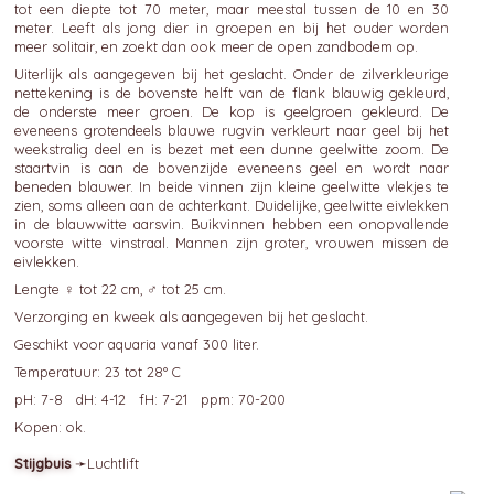
tot een diepte tot 70 meter, maar meestal tussen de 10 en 30
meter. Leeft als jong dier in groepen en bij het ouder worden
meer solitair, en zoekt dan ook meer de open zandbodem op.
Uiterlijk als aangegeven bij het geslacht. Onder de zilverkleurige
nettekening is de bovenste helft van de flank blauwig gekleurd,
de onderste meer groen. De kop is geelgroen gekleurd. De
eveneens grotendeels blauwe rugvin verkleurt naar geel bij het
weekstralig deel en is bezet met een dunne geelwitte zoom. De
staartvin is aan de bovenzijde eveneens geel en wordt naar
beneden blauwer. In beide vinnen zijn kleine geelwitte vlekjes te
zien, soms alleen aan de achterkant. Duidelijke, geelwitte eivlekken
in de blauwwitte aarsvin. Buikvinnen hebben een onopvallende
voorste witte vinstraal. Mannen zijn groter, vrouwen missen de
eivlekken.
Lengte ♀ tot 22 cm, ♂ tot 25 cm.
Verzorging en kweek als aangegeven bij het geslacht.
Geschikt voor aquaria vanaf 300 liter.
Temperatuur: 23 tot 28° C
pH: 7-8 dH: 4-12 fH: 7-21 ppm: 70-200
Kopen: ok.
Stijgbuis
➛
Luchtlift