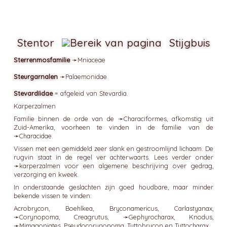
Stentor
Stijgbuis
Sterrenmosfamilie
➛
Mniaceae
Steurgarnalen
➛
Palaemonidae
Stevardíidae
= afgeleid van Stevardia.
Karperzalmen
Familie binnen de orde van de ➛
Characiformes
, afkomstig uit
Zuid-Amerika, voorheen te vinden in de familie van de
➛
Characidae
.
Vissen met een gemiddeld zeer slank en gestroomlijnd lichaam. De
rugvin staat in de regel ver achterwaarts. Lees verder onder
➛
karperzalmen
voor een algemene beschrijving over gedrag,
verzorging en kweek.
In onderstaande geslachten zijn goed houdbare, maar minder
bekende vissen te vinden:
Acrobrycon, Boehlkea, Bryconamericus, Carlastyanax,
➛
Corynopoma
, Creagrutus, ➛
Gephyrocharax
, Knodus,
➛
Mimagoniates
, Pseudocorynopoma, Tyttobrycon en Tyttocharax.