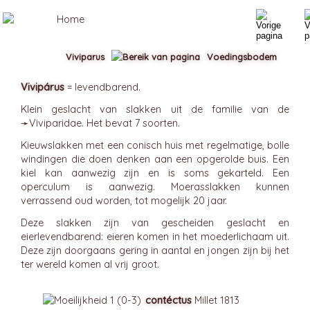
Viviparus
Voedingsbodem
Vivipárus
= levendbarend.
Klein geslacht van slakken uit de familie van de
➛
Viviparidae
. Het bevat 7 soorten.
Kieuwslakken met een conisch huis met regelmatige, bolle
windingen die doen denken aan een opgerolde buis. Een
kiel kan aanwezig zijn en is soms gekarteld. Een
operculum is aanwezig. Moerasslakken kunnen
verrassend oud worden, tot mogelijk 20 jaar.
Deze slakken zijn van gescheiden geslacht en
eierlevendbarend: eieren komen in het moederlichaam uit.
Deze zijn doorgaans gering in aantal en jongen zijn bij het
ter wereld komen al vrij groot.
contéctus
Millet 1813