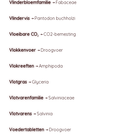
Vlinderbloemfamilie
➛
Fabaceae
Vlindervis
➛
Pantodon
buchholzi
Vloeibare CO₂
➛
CO2-bemesting
Vlokkenvoer
➛
Droogvoer
Vlokreeften
➛
Amphipoda
Vlotgras
➛
Glyceria
Vlotvarenfamilie
➛
Salviniaceae
Vlotvarens
➛
Salvinia
Voedertabletten
➛
Droogvoer