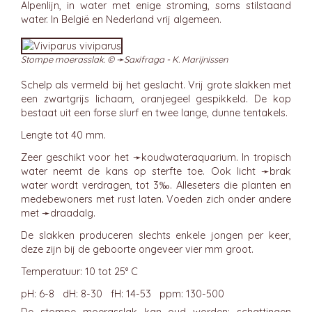
Alpenlijn, in water met enige stroming, soms stilstaand
water. In België en Nederland vrij algemeen.
Stompe moerasslak. © ➛
Saxifraga - K. Marijnissen
Schelp als vermeld bij het geslacht. Vrij grote slakken met
een zwartgrijs lichaam, oranjegeel gespikkeld. De kop
bestaat uit een forse slurf en twee lange, dunne tentakels.
Lengte tot 40 mm.
Zeer geschikt voor het ➛
koudwateraquarium
. In tropisch
water neemt de kans op sterfte toe. Ook licht ➛
brak
water wordt verdragen, tot 3‰. Alleseters die planten en
medebewoners met rust laten. Voeden zich onder andere
met ➛
draadalg
.
De slakken produceren slechts enkele jongen per keer,
deze zijn bij de geboorte ongeveer vier mm groot.
Temperatuur: 10 tot 25° C
pH: 6-8 dH: 8-30 fH: 14-53 ppm: 130-500