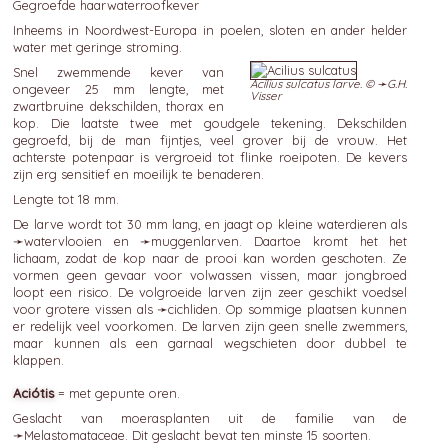
Gegroefde haarwaterroofkever
Inheems in Noordwest-Europa in poelen, sloten en ander helder
water met geringe stroming.
Snel zwemmende kever van
Acilius sulcatus larve. © ➛
G.H.
ongeveer 25 mm lengte, met
Visser
zwartbruine dekschilden, thorax en
kop. Die laatste twee met goudgele tekening. Dekschilden
gegroefd, bij de man fijntjes, veel grover bij de vrouw. Het
achterste potenpaar is vergroeid tot flinke roeipoten. De kevers
zijn erg sensitief en moeilijk te benaderen.
Lengte tot 18 mm.
De larve wordt tot 30 mm lang, en jaagt op kleine waterdieren als
➛
watervlooien
en ➛
muggenlarven
. Daartoe kromt het het
lichaam, zodat de kop naar de prooi kan worden geschoten. Ze
vormen geen gevaar voor volwassen vissen, maar jongbroed
loopt een risico. De volgroeide larven zijn zeer geschikt voedsel
voor grotere vissen als ➛
cichliden
. Op sommige plaatsen kunnen
er redelijk veel voorkomen. De larven zijn geen snelle zwemmers,
maar kunnen als een garnaal wegschieten door dubbel te
klappen.
Aciótis
= met gepunte oren.
Geslacht van moerasplanten uit de familie van de
➛
Melastomataceae
. Dit geslacht bevat ten minste 15 soorten.