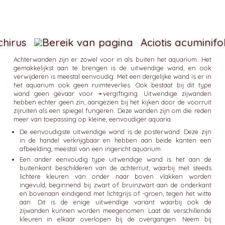
chirus
Aciotis acuminifol
Achterwanden zijn er zowel voor in als buiten het aquarium. Het
gemakkelijkst aan te brengen is de uitwendige wand, en ook
verwijderen is meestal eenvoudig. Met een dergelijke wand is er in
het aquarium ook geen ruimteverlies. Ook bestaat bij dit type
wand geen gevaar voor ➛
vergiftiging
. Uitwendige zijwanden
hebben echter geen zin, aangezien bij het kijken door de voorruit
zijruiten als een spiegel fungeren. Deze wanden zijn om die reden
meer van toepassing op kleine, eenvoudiger aquaria.
De eenvoudigste uitwendige wand is de posterwand. Deze zijn
in de handel verkrijgbaar en hebben aan beide kanten een
afbeelding, meestal van een ingericht aquarium.
Een ander eenvoudig type uitwendige wand is het aan de
buitenkant beschilderen van de achterruit, waarbij met steeds
lichtere kleuren van onder naar boven vlakken worden
ingevuld, beginnend bij zwart of bruinzwart aan de onderkant
en bovenaan eindigend met lichtgrijs of -groen, tegen het witte
aan. Dit is de enige uitwendige variant waarbij ook de
zijwanden kunnen worden meegenomen. Laat de verschillende
kleuren in elkaar overlopen bij de overgangen. Neem bij