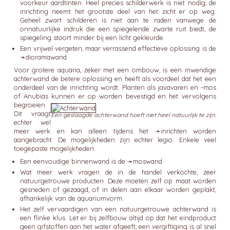
voorkeur aardtinten. Heel precies schilderwerk is niet nodig, de
inrichting neemt het grootste deel van het zicht er op weg.
Geheel zwart schilderen is niet aan te raden vanwege de
onnatuurlijke indruk die een spiegelende zwarte ruit biedt, de
spiegeling stoort minder bij een licht gekleurde.
Een vrijwel vergeten, maar verrassend effectieve oplossing is de
➛
dioramawand
.
Voor grotere aquaria, zeker met een ombouw, is een inwendige
achterwand de betere oplossing en heeft als voordeel dat het een
onderdeel van de inrichting wordt. Planten als javavaren en -mos
of Anubias kunnen er op worden bevestigd en het vervolgens
begroeien.
Dit vraagt
Een geslaagde achterwand hoeft niet heel natuurlijk te zijn.
echter wel
meer werk en kan alleen tijdens het ➛
inrichten
worden
aangebracht. De mogelijkheden zijn echter legio. Enkele veel
toegepaste mogelijkheden:
Een eenvoudige binnenwand is de ➛
moswand
.
Wat meer werk vragen de in de handel verkochte, zeer
natuurgetrouwe producten. Deze moeten zelf op maat worden
gesneden of gezaagd, of in delen aan elkaar worden geplakt,
afhankelijk van de aquariumvorm.
Het zelf vervaardigen van een natuurgetrouwe achterwand is
een flinke klus. Let er bij zelfbouw altijd op dat het eindproduct
geen gifstoffen aan het water afgeeft, een vergiftiging is al snel