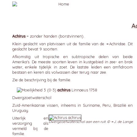
A
Achírus
= zonder handen (borstvinnen).
Klein geslacht van platvissen uit de familie van de ➛
Achiridae
. Dit
geslacht bevat 9 soorten.
Afkomstig uit tropische en subtropische delen van beide
Amerika's. De meeste soorten leven in kustgebied in zee- en brak
water, enkele tijdelijk in zoet. De laatste leiden een amfidroom
bestaan en keren als volwassen dier terug naar zee.
Zie de beschrijving bij de familie.
achírus
Linnaeus 1758
Dwergzoetwaterschol
Zuid-Amerikaanse vissen, inheems in Suriname, Peru, Brazilië en
Uruguay.
Uiterlijk en
Dwergzoetwaterschol aan een ruit. © ➛
J. de Lange
verzorging als
vermeld bij de
familie.