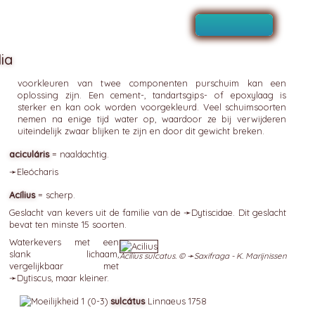
ia
voorkleuren van twee componenten purschuim kan een
oplossing zijn. Een cement-, tandartsgips- of epoxylaag is
sterker en kan ook worden voorgekleurd. Veel schuimsoorten
nemen na enige tijd water op, waardoor ze bij verwijderen
uiteindelijk zwaar blijken te zijn en door dit gewicht breken.
aciculáris
= naaldachtig.
➛
Eleócharis
Acílius
= scherp.
Geslacht van kevers uit de familie van de ➛
Dytiscidae
. Dit geslacht
bevat ten minste 15 soorten.
Waterkevers met een
slank lichaam,
Acilius sulcatus. © ➛
Saxifraga - K. Marijnissen
vergelijkbaar met
➛
Dytiscus
, maar kleiner.
sulcátus
Linnaeus 1758