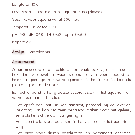
Lengte tot 10 cm.
Deze soort is nog niet in het aquarium nagekweekt.
Geschikt voor aquaria vanaf 300 liter.
Temperatuur: 22 tot 30° C
pH: 6-8 dH: 0-18 fH: 0-32 ppm: 0-300
Kopen: ok.
Áchlya
➛
Saprolegnia
Achterwand
Aquariumdecoratie om achteruit en vaak ook zijruiten mee te
bekleden. Alhoewel in ➛
aquascapes
hiervan zeer beperkt of
helemaal geen gebruik wordt gemaakt, is het in het Nederlands
plantenaquarium de norm.
Een achterwand is het grootste decoratiestuk in het aquarium en
vervult een aantal functies:
Het geeft een natuurlijker aanzicht, passend bij de overige
inrichting. Dit kan het zeer bepalend maken voor het geheel,
zelfs als het zicht erop maar gering is.
Het neemt alle storende zaken in het zicht achter het aquarium
weg.
Het biedt voor dieren beschutting en vermindert daarmee