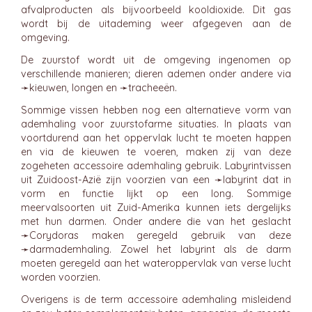
afvalproducten als bijvoorbeeld kooldioxide. Dit gas
wordt bij de uitademing weer afgegeven aan de
omgeving.
De zuurstof wordt uit de omgeving ingenomen op
verschillende manieren; dieren ademen onder andere via
➛
kieuwen
, longen en ➛
tracheeën
.
Sommige vissen hebben nog een alternatieve vorm van
ademhaling voor zuurstofarme situaties. In plaats van
voortdurend aan het oppervlak lucht te moeten happen
en via de kieuwen te voeren, maken zij van deze
zogeheten accessoire ademhaling gebruik. Labyrintvissen
uit Zuidoost-Azië zijn voorzien van een ➛
labyrint
dat in
vorm en functie lijkt op een long. Sommige
meervalsoorten uit Zuid-Amerika kunnen iets dergelijks
met hun darmen. Onder andere die van het geslacht
➛
Corydoras
maken geregeld gebruik van deze
➛
darmademhaling
. Zowel het labyrint als de darm
moeten geregeld aan het wateroppervlak van verse lucht
worden voorzien.
Overigens is de term accessoire ademhaling misleidend