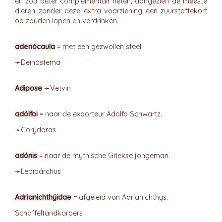
en zou beter complementair heten, aangezien de meeste
dieren zonder deze extra voorziening een zuurstoftekort
op zouden lopen en verdrinken.
adenócaula
= met een gezwollen steel.
➛
Deinóstema
Adipose
➛
Vetvin
adólfoi
= naar de exporteur Adolfo Schwartz.
➛
Corýdoras
adónis
= naar de mythische Griekse jongeman.
➛
Lepidárchus
Adrianichthýidae
= afgeleid van Adrianichthys.
Schoffeltandkarpers