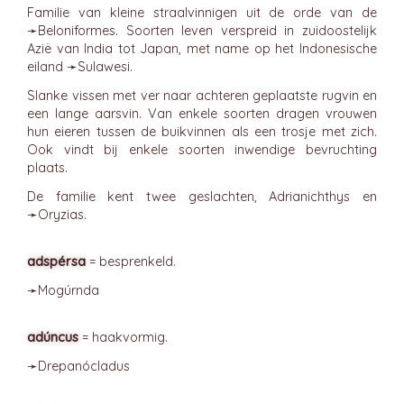
Familie van kleine straalvinnigen uit de orde van de
➛
Beloniformes
. Soorten leven verspreid in zuidoostelijk
Azië van India tot Japan, met name op het Indonesische
eiland ➛
Sulawesi
.
Slanke vissen met ver naar achteren geplaatste rugvin en
een lange aarsvin. Van enkele soorten dragen vrouwen
hun eieren tussen de buikvinnen als een trosje met zich.
Ook vindt bij enkele soorten inwendige bevruchting
plaats.
De familie kent twee geslachten, Adrianichthys en
➛
Oryzias
.
adspérsa
= besprenkeld.
➛
Mogúrnda
adúncus
= haakvormig.
➛
Drepanócladus