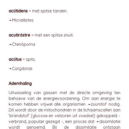
acútidens
= met spitse tanden.
➛
Micraléstes
acutiróstre
= met een spitse snuit.
➛
Ctenópoma
acútus
= spits.
➛
Corýdoras
Ademhaling
Uitwisseling van gassen met de directe omgeving ten
behoeve van de energievoorziening. Om aan energie te
komen hebben vrijwel alle organismen ➛
zuurstof
nodig.
Dit wordt door de mitochondriën in de lichaamscellen aan
'brandstof' (glucose en vetzuren uit voedsel) gekoppeld -
verbrand, populair gezegd -, een proces dat ➛
dissimilatie
wordt genoemd. Bij de dissimilatie ontstaan