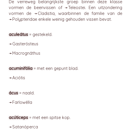
De verreweg belangrijkste groep binnen deze klasse
vormen de beenvissen of ➛
Teleostei
. Een uitzondering
vormen de ➛
Cladistia
, waarbinnen de familie van de
➛
Polypteridae
enkele weinig gehouden vissen bevat.
aculeátus
= gestekeld.
➛
Gasterósteus
➛
Macrognáthus
acuminifólia
= met een gepunt blad.
➛
Aciótis
ácus
= naald.
➛
Farlowélla
acúticeps
= met een spitse kop.
➛
Satanóperca