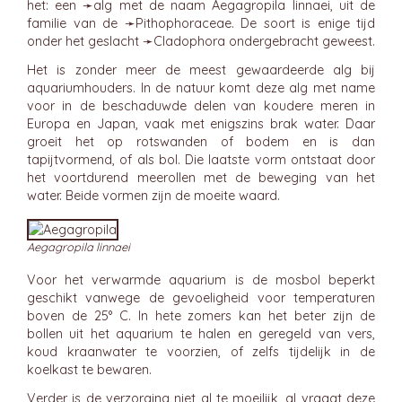
het: een ➛
alg
met de naam Aegagropila linnaei, uit de
familie van de ➛
Pithophoraceae
. De soort is enige tijd
onder het geslacht ➛
Cladophora
ondergebracht geweest.
Het is zonder meer de meest gewaardeerde alg bij
aquariumhouders. In de natuur komt deze alg met name
voor in de beschaduwde delen van koudere meren in
Europa en Japan, vaak met enigszins brak water. Daar
groeit het op rotswanden of bodem en is dan
tapijtvormend, of als bol. Die laatste vorm ontstaat door
het voortdurend meerollen met de beweging van het
water. Beide vormen zijn de moeite waard.
Aegagropila linnaei
Voor het verwarmde aquarium is de mosbol beperkt
geschikt vanwege de gevoeligheid voor temperaturen
boven de 25° C. In hete zomers kan het beter zijn de
bollen uit het aquarium te halen en geregeld van vers,
koud kraanwater te voorzien, of zelfs tijdelijk in de
koelkast te bewaren.
Verder is de verzorging niet al te moeilijk, al vraagt deze