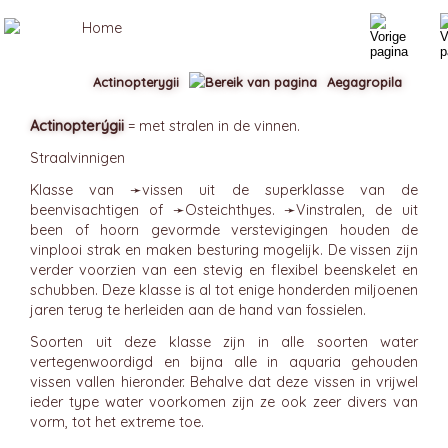
Actinopterygii
Aegagropila
Actinopterýgii
= met stralen in de vinnen.
Straalvinnigen
Klasse van ➛
vissen
uit de superklasse van de
beenvisachtigen of ➛
Osteichthyes
. ➛
Vinstralen
, de uit
been of hoorn gevormde verstevigingen houden de
vinplooi strak en maken besturing mogelijk. De vissen zijn
verder voorzien van een stevig en flexibel beenskelet en
schubben. Deze klasse is al tot enige honderden miljoenen
jaren terug te herleiden aan de hand van fossielen.
Soorten uit deze klasse zijn in alle soorten water
vertegenwoordigd en bijna alle in aquaria gehouden
vissen vallen hieronder. Behalve dat deze vissen in vrijwel
ieder type water voorkomen zijn ze ook zeer divers van
vorm, tot het extreme toe.