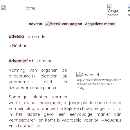
advena
Aequidens metae
advéna
= vreemde.
➛
Núphar
Adventief
= bijkomend.
Vorming van organen op
ongebruikelijk plaatsen bij
Aquarius bloeistengel met
voornamelijk rozet- en
adventiefplanten. © H.
rizoomvormende planten.
Frey
Sommige planten vormen
wortels op beschadigingen, of jonge planten aan de rand
van een blad, of aan wat feitelijk een bloeistengel is. Dit is
in het laatste geval een eenvoudige manier van
vermeerderen, en komt bijvoorbeeld voor bij ➛
Aquarius
en ➛
Leptochilus
.