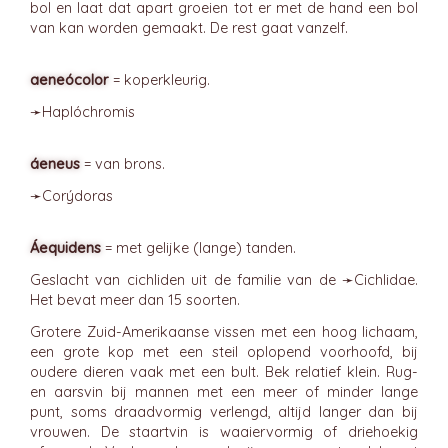
bol en laat dat apart groeien tot er met de hand een bol
van kan worden gemaakt. De rest gaat vanzelf.
aeneócolor
= koperkleurig.
➛
Haplóchromis
áeneus
= van brons.
➛
Corýdoras
Áequidens
= met gelijke (lange) tanden.
Geslacht van cichliden uit de familie van de ➛
Cichlidae
.
Het bevat meer dan 15 soorten.
Grotere Zuid-Amerikaanse vissen met een hoog lichaam,
een grote kop met een steil oplopend voorhoofd, bij
oudere dieren vaak met een bult. Bek relatief klein. Rug-
en aarsvin bij mannen met een meer of minder lange
punt, soms draadvormig verlengd, altijd langer dan bij
vrouwen. De staartvin is waaiervormig of driehoekig