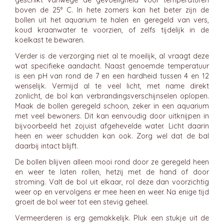
geschikt vanwege de gevoeligheid voor temperaturen
boven de 25° C. In hete zomers kan het beter zijn de
bollen uit het aquarium te halen en geregeld van vers,
koud kraanwater te voorzien, of zelfs tijdelijk in de
koelkast te bewaren.
Verder is de verzorging niet al te moeilijk, al vraagt deze
wat specifieke aandacht. Naast genoemde temperatuur
is een pH van rond de 7 en een hardheid tussen 4 en 12
wenselijk. Vermijd al te veel licht, met name direkt
zonlicht, de bol kan verbrandingsverschijnselen oplopen.
Maak de bollen geregeld schoon, zeker in een aquarium
met veel bewoners. Dit kan eenvoudig door uitknijpen in
bijvoorbeeld het zojuist afgehevelde water. Licht daarin
heen en weer schudden kan ook. Zorg wel dat de bal
daarbij intact blijft.
De bollen blijven alleen mooi rond door ze geregeld heen
en weer te laten rollen, hetzij met de hand of door
stroming. Valt de bol uit elkaar, rol deze dan voorzichtig
weer op en vervolgens er mee heen en weer. Na enige tijd
groeit de bol weer tot een stevig geheel.
Vermeerderen is erg gemakkelijk. Pluk een stukje uit de