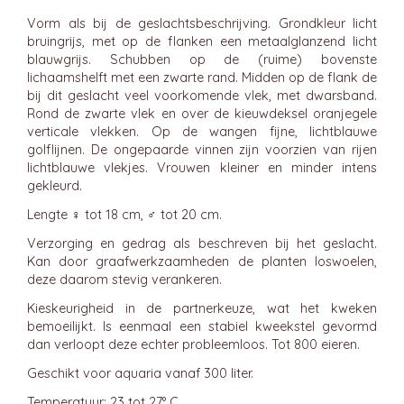
Vorm als bij de geslachtsbeschrijving. Grondkleur licht
bruingrijs, met op de flanken een metaalglanzend licht
blauwgrijs. Schubben op de (ruime) bovenste
lichaamshelft met een zwarte rand. Midden op de flank de
bij dit geslacht veel voorkomende vlek, met dwarsband.
Rond de zwarte vlek en over de kieuwdeksel oranjegele
verticale vlekken. Op de wangen fijne, lichtblauwe
golflijnen. De ongepaarde vinnen zijn voorzien van rijen
lichtblauwe vlekjes. Vrouwen kleiner en minder intens
gekleurd.
Lengte ♀ tot 18 cm, ♂ tot 20 cm.
Verzorging en gedrag als beschreven bij het geslacht.
Kan door graafwerkzaamheden de planten loswoelen,
deze daarom stevig verankeren.
Kieskeurigheid in de partnerkeuze, wat het kweken
bemoeilijkt. Is eenmaal een stabiel kweekstel gevormd
dan verloopt deze echter probleemloos. Tot 800 eieren.
Geschikt voor aquaria vanaf 300 liter.
Temperatuur: 23 tot 27° C