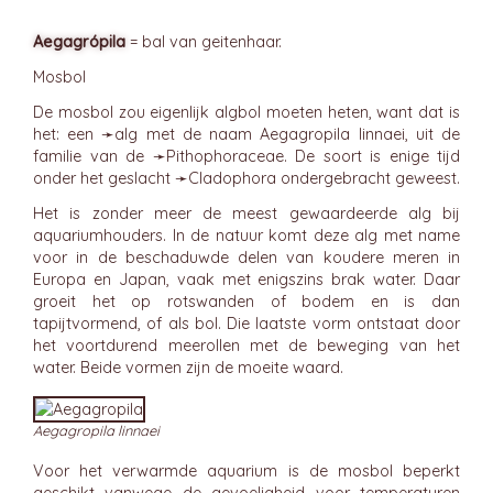
Aegagrópila
= bal van geitenhaar.
Mosbol
De mosbol zou eigenlijk algbol moeten heten, want dat is
het: een ➛
alg
met de naam Aegagropila linnaei, uit de
familie van de ➛
Pithophoraceae
. De soort is enige tijd
onder het geslacht ➛
Cladophora
ondergebracht geweest.
Het is zonder meer de meest gewaardeerde alg bij
aquariumhouders. In de natuur komt deze alg met name
voor in de beschaduwde delen van koudere meren in
Europa en Japan, vaak met enigszins brak water. Daar
groeit het op rotswanden of bodem en is dan
tapijtvormend, of als bol. Die laatste vorm ontstaat door
het voortdurend meerollen met de beweging van het
water. Beide vormen zijn de moeite waard.
Aegagropila linnaei
Voor het verwarmde aquarium is de mosbol beperkt