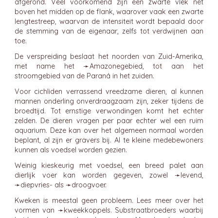
afgerond. Veel voorkomend zijn een zwarte vlek net
boven het midden op de flank, waarover vaak een zwarte
lengtestreep, waarvan de intensiteit wordt bepaald door
de stemming van de eigenaar, zelfs tot verdwijnen aan
toe.
De verspreiding beslaat het noorden van Zuid-Amerika,
met name het ➛
Amazonegebied
, tot aan het
stroomgebied van de Paraná in het zuiden.
Voor cichliden verrassend vreedzame dieren, al kunnen
mannen onderling onverdraagzaam zijn, zeker tijdens de
broedtijd. Tot ernstige verwondingen komt het echter
zelden. De dieren vragen per paar echter wel een ruim
aquarium. Deze kan over het algemeen normaal worden
beplant, al zijn er gravers bij. Al te kleine medebewoners
kunnen als voedsel worden gezien.
Weinig kieskeurig met voedsel, een breed palet aan
dierlijk voer kan worden gegeven, zowel ➛
levend
,
➛
diepvries
- als ➛
droogvoer
.
Kweken is meestal geen probleem. Lees meer over het
vormen van ➛
kweekkoppels
. Substraatbroeders waarbij