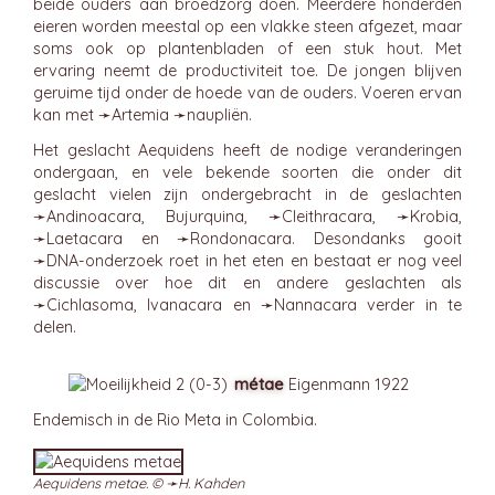
beide ouders aan broedzorg doen. Meerdere honderden
eieren worden meestal op een vlakke steen afgezet, maar
soms ook op plantenbladen of een stuk hout. Met
ervaring neemt de productiviteit toe. De jongen blijven
geruime tijd onder de hoede van de ouders. Voeren ervan
kan met ➛
Artemia
➛
naupliën
.
Het geslacht Aequidens heeft de nodige veranderingen
ondergaan, en vele bekende soorten die onder dit
geslacht vielen zijn ondergebracht in de geslachten
➛
Andinoacara
, Bujurquina, ➛
Cleithracara
, ➛
Krobia
,
➛
Laetacara
en ➛
Rondonacara
. Desondanks gooit
➛
DNA-onderzoek
roet in het eten en bestaat er nog veel
discussie over hoe dit en andere geslachten als
➛
Cichlasoma
, Ivanacara en ➛
Nannacara
verder in te
delen.
métae
Eigenmann 1922
Endemisch in de Rio Meta in Colombia.
Aequidens metae. © ➛
H. Kahden