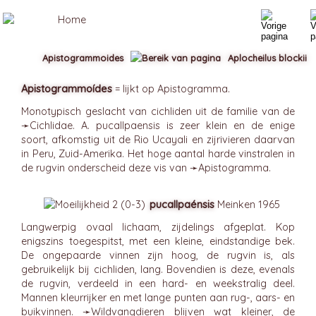
Apistogrammoides
Aplocheilus blockii
Apistogrammoídes
= lijkt op Apistogramma.
Monotypisch geslacht van cichliden uit de familie van de
➛
Cichlidae
. A. pucallpaensis is zeer klein en de enige
soort, afkomstig uit de Rio Ucayali en zijrivieren daarvan
in Peru, Zuid-Amerika. Het hoge aantal harde vinstralen in
de rugvin onderscheid deze vis van ➛
Apistogramma
.
pucallpaénsis
Meinken 1965
Langwerpig ovaal lichaam, zijdelings afgeplat. Kop
enigszins toegespitst, met een kleine, eindstandige bek.
De ongepaarde vinnen zijn hoog, de rugvin is, als
gebruikelijk bij cichliden, lang. Bovendien is deze, evenals
de rugvin, verdeeld in een hard- en weekstralig deel.
Mannen kleurrijker en met lange punten aan rug-, aars- en
buikvinnen. ➛
Wildvangdieren
blijven wat kleiner, de