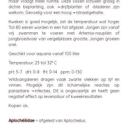
maar vraagt meer ruimte. Deze vissen schuilen graag in
dichte beplanting, ook ➛
drijfplanten
of -bladeren zijn
welkom. Gevoelig voor een hoog ➛
nitraatgehalte
.
Kweken is goed mogelijk, zet de temperatuur wat hoger.
Tot 80 eieren worden in een hol afgezet. Jongen zijn vanaf
vrij zwemmen te voeren met Artemia-naupliën of
jongbroedvoer van vergelijkbare grootte. Jongen groeien
snel.
Geschikt voor aquaria vanaf 100 liter.
Temperatuur: 23 tot 32° C
pH: 5-7 dH: 0-8 fH: 0-14 ppm: 0-130
Wildvangdieren dragen vaak zwarte vlekken op lijf en
vinnen. Mogelijk zijn dit lichamelijke reacties op
parasitaire ➛
infecties
. Dit is ongevaarlijk en heeft geen
negatief effect op levensduur of kweekresultaten.
Kopen: ok.
Aplochéilidae
= afgeleid van Aplocheilus.