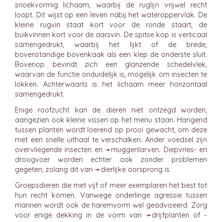
snoekvormig lichaam, waarbij de ruglijn vrijwel recht
loopt. Dit wijst op een leven nabij het wateroppervlak. De
kleine rugvin staat kort voor de ronde staart, de
buikvinnen kort voor de aarsvin. De spitse kop is verticaal
samengedrukt, waarbij het lijkt of de brede,
bovenstandige bovenkaak als een klep de onderste sluit.
Bovenop bevindt zich een glanzende schedelvlek,
waarvan de functie onduidelijk is, mogelijk om insecten te
lokken. Achterwaarts is het lichaam meer horizontaal
samengedrukt.
Enige roofzucht kan de dieren niet ontzegd worden,
aangezien ook kleine vissen op het menu staan. Hangend
tussen planten wordt loerend op prooi gewacht, om deze
met een snelle uithaal te verschalken. Ander voedsel zijn
overvliegende insecten en ➛
muggenlarven
. Diepvries- en
droogvoer worden echter ook zonder problemen
gegeten, zolang dit van ➛
dierlijke
oorsprong is.
Groepsdieren die met vijf of meer exemplaren het best tot
hun recht komen. Vanwege onderlinge agressie tussen
mannen wordt ook de haremvorm wel geadviseerd. Zorg
voor enige dekking in de vorm van ➛
drijfplanten
of -