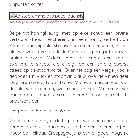
vinpunten korter.
Apistogrammoides pucallpaensis nakweek ♂. © ➛
F. Schäfer
Beige tot honingkleurig, met op elke schub een bruine,
verticale streep, resulterend in een honingraatpatroon.
Mannen daarbij ook ijsblauwe accenten per schub, en een
blauwe waas over de flank. Over de rug een patroon van
bruine blokken. Midden over de lengte een smalle
zwartbruine streep, die eindigt op een smalle dwarse
streep op de staartwortel. Over het oog een vergelijkbare
gebogen lijn. Rug- en staartvin blauw, overige vinnen geel.
Oog oranjerood, lippen blauw. Vrouwen missen veel van
de blauwe accenten, wel rond de kop. Vinnen vrijwel
transparant. Jonge dieren zijn moeilijk op geslacht te
onderscheiden.
Lengte ♀ tot 5 cm, ♂ tot 6 cm.
Vreedzame dieren, onderling soms wat onenigheid, maar
zonder risico's. Paarsgewijs te houden, dieren blijven
trouw aan elkaar. Groepsgewijs is echter goed mogelijk,