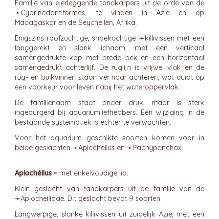
Familie van eierleggende tandkarpers uit de orde van de
➛
Cyprinodontiformes
, te vinden in Azië en op
Madagaskar en de Seychellen, Afrika.
Enigszins roofzuchtige, snoekachtige ➛
killivissen
met een
langgerekt en slank lichaam, met een verticaal
samengedrukte kop met brede bek en een horizontaal
samengedrukt achterlijf. De ruglijn is vrijwel vlak en de
rug- en buikvinnen staan ver naar achteren, wat duidt op
een voorkeur voor leven nabij het wateroppervlak.
De familienaam staat onder druk, maar is sterk
ingeburgerd bij aquariumliefhebbers. Een wijziging in de
bestaande systematiek is echter te verwachten.
Voor het aquarium geschikte soorten komen voor in
beide geslachten ➛
Aplocheilus
en ➛
Pachypanchax
.
Aplochéilus
= met enkelvoudige lip.
Klein geslacht van tandkarpers uit de familie van de
➛
Aplocheilidae
. Dit geslacht bevat 9 soorten.
Langwerpige, slanke killivissen uit zuidelijk Azië, met een