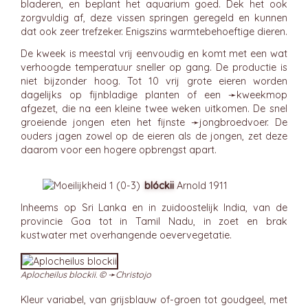
bladeren, en beplant het aquarium goed. Dek het ook
zorgvuldig af, deze vissen springen geregeld en kunnen
dat ook zeer trefzeker. Enigszins warmtebehoeftige dieren.
De kweek is meestal vrij eenvoudig en komt met een wat
verhoogde temperatuur sneller op gang. De productie is
niet bijzonder hoog. Tot 10 vrij grote eieren worden
dagelijks op fijnbladige planten of een ➛
kweekmop
afgezet, die na een kleine twee weken uitkomen. De snel
groeiende jongen eten het fijnste ➛
jongbroedvoer
. De
ouders jagen zowel op de eieren als de jongen, zet deze
daarom voor een hogere opbrengst apart.
blóckii
Arnold 1911
Inheems op Sri Lanka en in zuidoostelijk India, van de
provincie Goa tot in Tamil Nadu, in zoet en brak
kustwater met overhangende oevervegetatie.
Aplocheilus blockii. © ➛
Christojo
Kleur variabel, van grijsblauw of-groen tot goudgeel, met