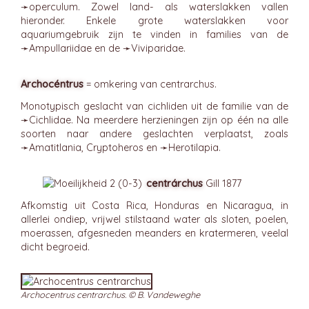
➛
operculum
. Zowel land- als waterslakken vallen
hieronder. Enkele grote waterslakken voor
aquariumgebruik zijn te vinden in families van de
➛
Ampullariidae
en de ➛
Viviparidae
.
Archocéntrus
= omkering van centrarchus.
Monotypisch geslacht van cichliden uit de familie van de
➛
Cichlidae
. Na meerdere herzieningen zijn op één na alle
soorten naar andere geslachten verplaatst, zoals
➛
Amatitlania
, Cryptoheros en ➛
Herotilapia
.
centrárchus
Gill 1877
Afkomstig uit Costa Rica, Honduras en Nicaragua, in
allerlei ondiep, vrijwel stilstaand water als sloten, poelen,
moerassen, afgesneden meanders en kratermeren, veelal
dicht begroeid.
Archocentrus centrarchus. © B. Vandeweghe