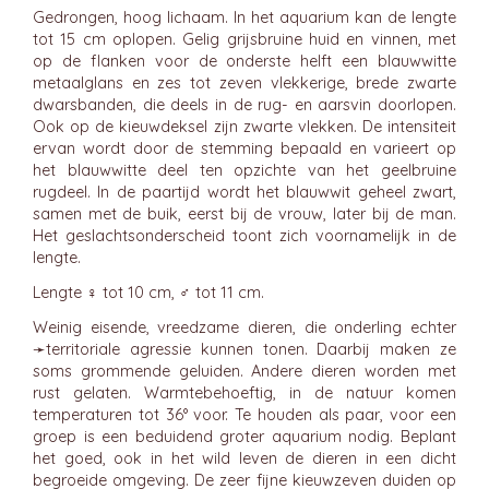
Gedrongen, hoog lichaam. In het aquarium kan de lengte
tot 15 cm oplopen. Gelig grijsbruine huid en vinnen, met
op de flanken voor de onderste helft een blauwwitte
metaalglans en zes tot zeven vlekkerige, brede zwarte
dwarsbanden, die deels in de rug- en aarsvin doorlopen.
Ook op de kieuwdeksel zijn zwarte vlekken. De intensiteit
ervan wordt door de stemming bepaald en varieert op
het blauwwitte deel ten opzichte van het geelbruine
rugdeel. In de paartijd wordt het blauwwit geheel zwart,
samen met de buik, eerst bij de vrouw, later bij de man.
Het geslachtsonderscheid toont zich voornamelijk in de
lengte.
Lengte ♀ tot 10 cm, ♂ tot 11 cm.
Weinig eisende, vreedzame dieren, die onderling echter
➛
territoriale
agressie kunnen tonen. Daarbij maken ze
soms grommende geluiden. Andere dieren worden met
rust gelaten. Warmtebehoeftig, in de natuur komen
temperaturen tot 36° voor. Te houden als paar, voor een
groep is een beduidend groter aquarium nodig. Beplant
het goed, ook in het wild leven de dieren in een dicht
begroeide omgeving. De zeer fijne kieuwzeven duiden op