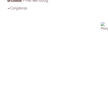
arcuátus
= met een boog.
➛
Corýdoras