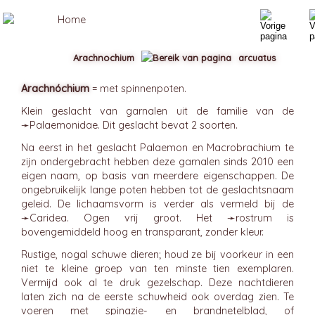
Arachnochium
arcuatus
Arachnóchium
= met spinnenpoten.
Klein geslacht van garnalen uit de familie van de
➛
Palaemonidae
. Dit geslacht bevat 2 soorten.
Na eerst in het geslacht Palaemon en Macrobrachium te
zijn ondergebracht hebben deze garnalen sinds 2010 een
eigen naam, op basis van meerdere eigenschappen. De
ongebruikelijk lange poten hebben tot de geslachtsnaam
geleid. De lichaamsvorm is verder als vermeld bij de
➛
Caridea
. Ogen vrij groot. Het ➛
rostrum
is
bovengemiddeld hoog en transparant, zonder kleur.
Rustige, nogal schuwe dieren; houd ze bij voorkeur in een
niet te kleine groep van ten minste tien exemplaren.
Vermijd ook al te druk gezelschap. Deze nachtdieren
laten zich na de eerste schuwheid ook overdag zien. Te
voeren met spinazie- en brandnetelblad, of