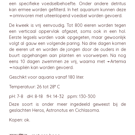
een specifieke voedselbehoefte. Onder andere detritus
kan ermee worden gefilterd. In het aquarium kunnen deze
➛
omnivoren
met uiteenlopend voedsel worden gevoerd.
De kweek is vrij eenvoudig. Tot 800 eieren worden tegen
een verticaal oppervlak afgezet, soms ook in een hol.
Eerste legsels worden vaak opgegeten, maar gewoonlijk
volgt al gauw een volgende paring. Na drie dagen komen
de eieren uit en worden de jongen door de ouders in de
buurt opgehangen aan planten en voorwerpen. Na nog
eens 10 dagen zwemmen ze vrij, waarna met ➛
Artemia
➛
naupliën
kan worden gevoerd.
Geschikt voor aquaria vanaf 180 liter.
Temperatuur: 26 tot 28° C
pH: 7-8 dH: 8-18 fH: 14-32 ppm: 130-300
Deze soort is onder meer ingedeeld geweest bij de
geslachten Heros, Astronotus en Cichlasoma.
Kopen: ok.