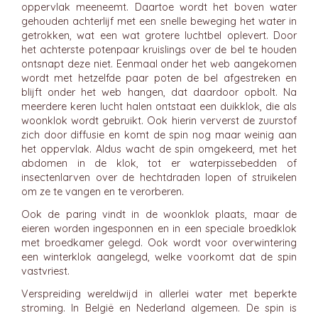
oppervlak meeneemt. Daartoe wordt het boven water
gehouden achterlijf met een snelle beweging het water in
getrokken, wat een wat grotere luchtbel oplevert. Door
het achterste potenpaar kruislings over de bel te houden
ontsnapt deze niet. Eenmaal onder het web aangekomen
wordt met hetzelfde paar poten de bel afgestreken en
blijft onder het web hangen, dat daardoor opbolt. Na
meerdere keren lucht halen ontstaat een duikklok, die als
woonklok wordt gebruikt. Ook hierin ververst de zuurstof
zich door diffusie en komt de spin nog maar weinig aan
het oppervlak. Aldus wacht de spin omgekeerd, met het
abdomen in de klok, tot er waterpissebedden of
insectenlarven over de hechtdraden lopen of struikelen
om ze te vangen en te verorberen.
Ook de paring vindt in de woonklok plaats, maar de
eieren worden ingesponnen en in een speciale broedklok
met broedkamer gelegd. Ook wordt voor overwintering
een winterklok aangelegd, welke voorkomt dat de spin
vastvriest.
Verspreiding wereldwijd in allerlei water met beperkte
stroming. In België en Nederland algemeen. De spin is