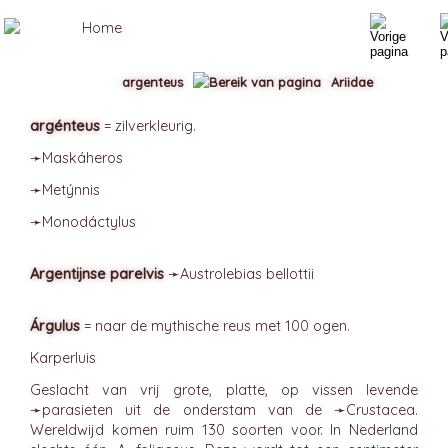
argenteus
Ariidae
argénteus
= zilverkleurig.
➛
Maskáheros
➛
Metýnnis
➛
Monodáctylus
Argentijnse parelvis
➛
Austrolebias
bellottii
Árgulus
= naar de mythische reus met 100 ogen.
Karperluis
Geslacht van vrij grote, platte, op vissen levende
➛
parasieten
uit de onderstam van de ➛
Crustacea
.
Wereldwijd komen ruim 130 soorten voor. In Nederland