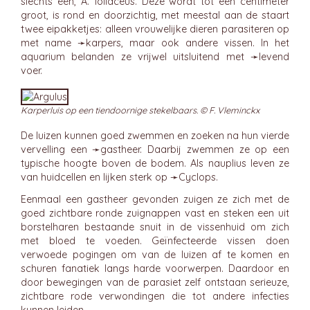
slechts één, A. foliaceus. Deze wordt tot een centimeter
groot, is rond en doorzichtig, met meestal aan de staart
twee eipakketjes: alleen vrouwelijke dieren parasiteren op
met name ➛
karpers
, maar ook andere vissen. In het
aquarium belanden ze vrijwel uitsluitend met ➛
levend
voer
.
Karperluis op een tiendoornige stekelbaars. © F. Vleminckx
De luizen kunnen goed zwemmen en zoeken na hun vierde
vervelling een ➛
gastheer
. Daarbij zwemmen ze op een
typische hoogte boven de bodem. Als nauplius leven ze
van huidcellen en lijken sterk op ➛
Cyclops
.
Eenmaal een gastheer gevonden zuigen ze zich met de
goed zichtbare ronde zuignappen vast en steken een uit
borstelharen bestaande snuit in de vissenhuid om zich
met bloed te voeden. Geïnfecteerde vissen doen
verwoede pogingen om van de luizen af te komen en
schuren fanatiek langs harde voorwerpen. Daardoor en
door bewegingen van de parasiet zelf ontstaan serieuze,
zichtbare rode verwondingen die tot andere infecties