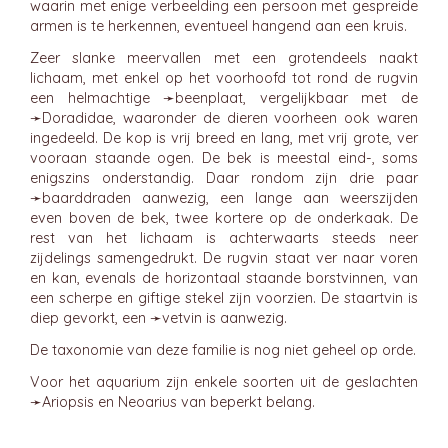
waarin met enige verbeelding een persoon met gespreide
armen is te herkennen, eventueel hangend aan een kruis.
Zeer slanke meervallen met een grotendeels naakt
lichaam, met enkel op het voorhoofd tot rond de rugvin
een helmachtige ➛
beenplaat
, vergelijkbaar met de
➛
Doradidae
, waaronder de dieren voorheen ook waren
ingedeeld. De kop is vrij breed en lang, met vrij grote, ver
vooraan staande ogen. De bek is meestal eind-, soms
enigszins onderstandig. Daar rondom zijn drie paar
➛
baarddraden
aanwezig, een lange aan weerszijden
even boven de bek, twee kortere op de onderkaak. De
rest van het lichaam is achterwaarts steeds neer
zijdelings samengedrukt. De rugvin staat ver naar voren
en kan, evenals de horizontaal staande borstvinnen, van
een scherpe en giftige stekel zijn voorzien. De staartvin is
diep gevorkt, een ➛
vetvin
is aanwezig.
De taxonomie van deze familie is nog niet geheel op orde.
Voor het aquarium zijn enkele soorten uit de geslachten
➛
Ariopsis
en Neoarius van beperkt belang.