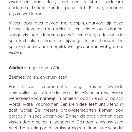
zwartbruin van kleur, met een grijsbruin gekleurd
abdomen. Lengte zonder poten tot 15 mm, mannen
blijven wat kleiner.
Vissen lopen geen gevaar met de spin, daarvoor zijn deze
te snel. Bovendien struikelen vissen zelden over draden.
Jonge vis loopt daarentegen wél een risico, reden om de
spin toch als ➛
schadelijke bijvangst
te beschouwen. De
spin zelf ondervindt mogelijk wel gevaar van wat grotere
vissen.
Aríidae
= afgeleid van Arius.
Zeemeervallen, christusvissen
Familie van voornamelijk langs kusten levende
meervallen uit de orde van de ➛
Siluriformes
, welke
wereldwijd voornamelijk in ondiep tropisch en subtropisch
➛
brak
water voorkomen. Een klein deel leeft uitsluitend in
zoet water. De meeste brakwatersoorten komen ook
geregeld in zoet water voor. Binnen de orde vormen deze
vissen daarmee een uitzondering. De naam christusvissen
heeft betrekking op de kruisvormig structuur in de schedel