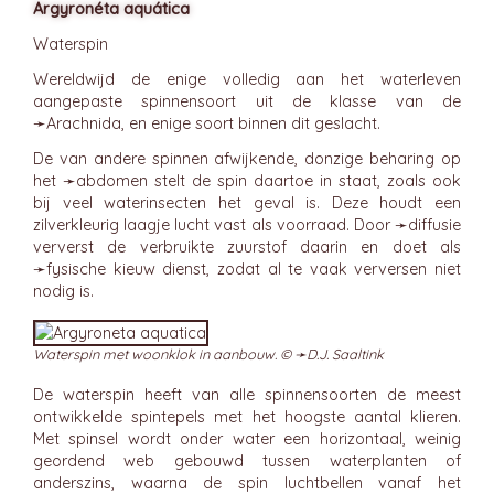
Argyronéta aquática
Waterspin
Wereldwijd de enige volledig aan het waterleven
aangepaste spinnensoort uit de klasse van de
➛
Arachnida
, en enige soort binnen dit geslacht.
De van andere spinnen afwijkende, donzige beharing op
het ➛
abdomen
stelt de spin daartoe in staat, zoals ook
bij veel waterinsecten het geval is. Deze houdt een
zilverkleurig laagje lucht vast als voorraad. Door ➛
diffusie
ververst de verbruikte zuurstof daarin en doet als
➛
fysische kieuw
dienst, zodat al te vaak verversen niet
nodig is.
Waterspin met woonklok in aanbouw. © ➛
D.J. Saaltink
De waterspin heeft van alle spinnensoorten de meest
ontwikkelde spintepels met het hoogste aantal klieren.
Met spinsel wordt onder water een horizontaal, weinig
geordend web gebouwd tussen waterplanten of
anderszins, waarna de spin luchtbellen vanaf het