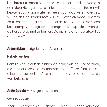
Het laten uitkomen van de eitjes is niet moeilijk. Nodig is
een doorzichtige fles of niet-metalen schaal, jodiumvrij
keukenzout, kraanwater en een voorraad Artemia-eitjes.
Vul de fles of schaal met 250 ml water en voeg 10 gram
zout en een maatschepje eieren toe. Gebruik van een
luchtpomp verhoogt de opbrengst: het helpt de larven uit
de harde eischaal te komen. De optimale temperatuur ligt
rond de 24°.
Artemíidae
= afgeleid van Artemia.
Pekelkreeftjes
Familie van kreeften binnen de orde van de ➛
Anostraca
,
die in sterk verzilte zoutmeren leven. Deze familie kent
alleen het geslacht ➛
Artemia
, die ook voor de aquaristiek
van belang is.
Arthrópoda
= met gelede poten.
Geleedpotigen
Zeer vormenrijke groep van ➛
ongewervelde
,