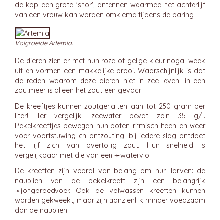
de kop een grote 'snor', antennen waarmee het achterlijf
van een vrouw kan worden omklemd tijdens de paring.
Volgroeide Artemia.
De dieren zien er met hun roze of gelige kleur nogal week
uit en vormen een makkelijke prooi. Waarschijnlijk is dat
de reden waarom deze dieren niet in zee leven: in een
zoutmeer is alleen het zout een gevaar.
De kreeftjes kunnen zoutgehalten aan tot 250 gram per
liter! Ter vergelijk: zeewater bevat zo'n 35 g/l.
Pekelkreeftjes bewegen hun poten ritmisch heen en weer
voor voortstuwing en ontzouting: bij iedere slag ontdoet
het lijf zich van overtollig zout. Hun snelheid is
vergelijkbaar met die van een ➛
watervlo
.
De kreeften zijn vooral van belang om hun larven: de
naupliën van de pekelkreeft zijn een belangrijk
➛
jongbroedvoer
. Ook de volwassen kreeften kunnen
worden gekweekt, maar zijn aanzienlijk minder voedzaam
dan de naupliën.