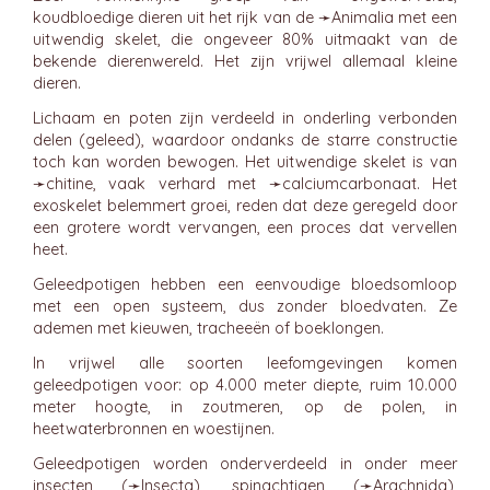
koudbloedige dieren uit het rijk van de ➛
Animalia
met een
uitwendig skelet, die ongeveer 80% uitmaakt van de
bekende dierenwereld. Het zijn vrijwel allemaal kleine
dieren.
Lichaam en poten zijn verdeeld in onderling verbonden
delen (geleed), waardoor ondanks de starre constructie
toch kan worden bewogen. Het uitwendige skelet is van
➛
chitine
, vaak verhard met ➛
calciumcarbonaat
. Het
exoskelet belemmert groei, reden dat deze geregeld door
een grotere wordt vervangen, een proces dat vervellen
heet.
Geleedpotigen hebben een eenvoudige bloedsomloop
met een open systeem, dus zonder bloedvaten. Ze
ademen met kieuwen, tracheeën of boeklongen.
In vrijwel alle soorten leefomgevingen komen
geleedpotigen voor: op 4.000 meter diepte, ruim 10.000
meter hoogte, in zoutmeren, op de polen, in
heetwaterbronnen en woestijnen.
Geleedpotigen worden onderverdeeld in onder meer
insecten (➛
Insecta
), spinachtigen (➛
Arachnida
),