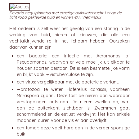
Devario aequipinnatus met ernstige buikwaterzucht. Let op de
licht rood gekleurde huid en vinnen. © F. Vleminckx
Het oedeem is zelf weer het gevolg van een storing in de
werking van huid, nieren of kieuwen, die alle een
vochtafdrijvende rol in het lichaam hebben. Oorzaken
daarvan kunnen zijn:
een bacterie: een infectie met Aeromonas of
Pseudomonas, waarvan er vele moeilijk uit elkaar te
houden soorten bestaan. Dit is een besmettelijke vorm
en blijkt vaak ➛
vistuberculose
te zijn.
een virus: vergelijkbaar met de bacteriële variant.
➛
protozoa
: te weten Hoferellus carassii, voorheen
Mitraspora cyprini. Deze tast de nieren aan waardoor
verstoppingen ontstaan. De nieren zwellen op, wat
aan de buitenkant zichtbaar is. Zwemmen gaat
schommelend en de eetlust verdwijnt. Het kan enkele
maanden duren voor de vis er aan overlijdt.
een tumor: deze voelt hard aan in de verder sponzige
buik.