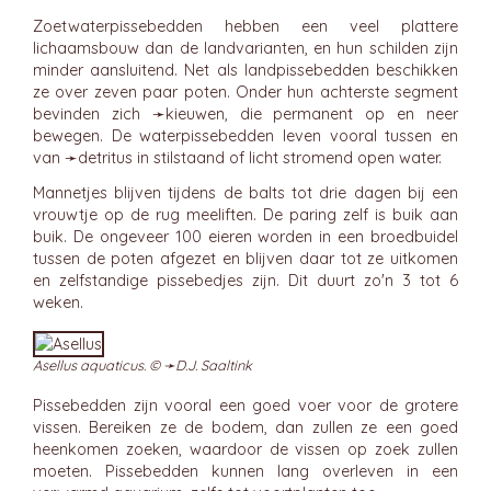
Zoetwaterpissebedden hebben een veel plattere
lichaamsbouw dan de landvarianten, en hun schilden zijn
minder aansluitend. Net als landpissebedden beschikken
ze over zeven paar poten. Onder hun achterste segment
bevinden zich ➛
kieuwen
, die permanent op en neer
bewegen. De waterpissebedden leven vooral tussen en
van ➛
detritus
in stilstaand of licht stromend open water.
Mannetjes blijven tijdens de balts tot drie dagen bij een
vrouwtje op de rug meeliften. De paring zelf is buik aan
buik. De ongeveer 100 eieren worden in een broedbuidel
tussen de poten afgezet en blijven daar tot ze uitkomen
en zelfstandige pissebedjes zijn. Dit duurt zo'n 3 tot 6
weken.
Asellus aquaticus. © ➛
D.J. Saaltink
Pissebedden zijn vooral een goed voer voor de grotere
vissen. Bereiken ze de bodem, dan zullen ze een goed
heenkomen zoeken, waardoor de vissen op zoek zullen
moeten. Pissebedden kunnen lang overleven in een