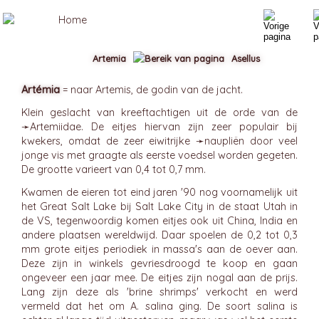
Artemia
Asellus
Artémia
= naar Artemis, de godin van de jacht.
Klein geslacht van kreeftachtigen uit de orde van de
➛
Artemiidae
. De eitjes hiervan zijn zeer populair bij
kwekers, omdat de zeer eiwitrijke ➛
naupliën
door veel
jonge vis met graagte als eerste voedsel worden gegeten.
De grootte varieert van 0,4 tot 0,7 mm.
Kwamen de eieren tot eind jaren '90 nog voornamelijk uit
het Great Salt Lake bij Salt Lake City in de staat Utah in
de VS, tegenwoordig komen eitjes ook uit China, India en
andere plaatsen wereldwijd. Daar spoelen de 0,2 tot 0,3
mm grote eitjes periodiek in massa's aan de oever aan.
Deze zijn in winkels gevriesdroogd te koop en gaan
ongeveer een jaar mee. De eitjes zijn nogal aan de prijs.
Lang zijn deze als 'brine shrimps' verkocht en werd
vermeld dat het om A. salina ging. De soort salina is