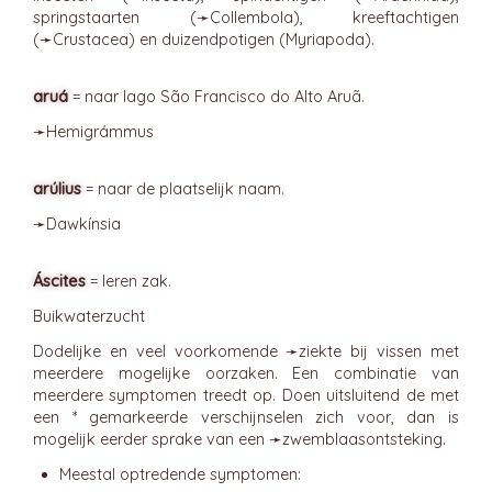
springstaarten (➛
Collembola
), kreeftachtigen
(➛
Crustacea
) en duizendpotigen (Myriapoda).
aruá
= naar lago São Francisco do Alto Aruã.
➛
Hemigrámmus
arúlius
= naar de plaatselijk naam.
➛
Dawkínsia
Áscites
= leren zak.
Buikwaterzucht
Dodelijke en veel voorkomende ➛
ziekte
bij vissen met
meerdere mogelijke oorzaken. Een combinatie van
meerdere symptomen treedt op. Doen uitsluitend de met
een * gemarkeerde verschijnselen zich voor, dan is
mogelijk eerder sprake van een ➛
zwemblaasontsteking
.
Meestal optredende symptomen: