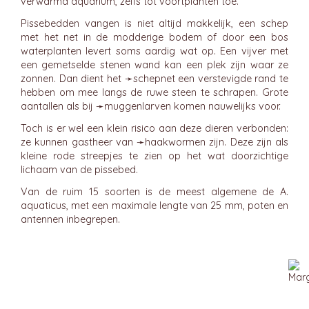
verwarmd aquarium, zelfs tot voortplanten toe.
Pissebedden vangen is niet altijd makkelijk, een schep
met het net in de modderige bodem of door een bos
waterplanten levert soms aardig wat op. Een vijver met
een gemetselde stenen wand kan een plek zijn waar ze
zonnen. Dan dient het ➛
schepnet
een verstevigde rand te
hebben om mee langs de ruwe steen te schrapen. Grote
aantallen als bij ➛
muggenlarven
komen nauwelijks voor.
Toch is er wel een klein risico aan deze dieren verbonden:
ze kunnen gastheer van ➛
haakwormen
zijn. Deze zijn als
kleine rode streepjes te zien op het wat doorzichtige
lichaam van de pissebed.
Van de ruim 15 soorten is de meest algemene de A.
aquaticus, met een maximale lengte van 25 mm, poten en
antennen inbegrepen.