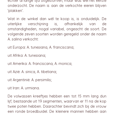
echter al lange tijd uitgestorven, maar was wel het eerste
onderzocht. De naam is aan de verkochte eieren blijven
'plakken'.
Wat in de winkel dan wél te koop is, is onduidelijk. De
uiterlijke verschijning is, afhankelijk van de
omstandigheden, nogal variabel, ongeacht de soort. De
volgende zeven soorten worden geregeld onder de naam
A. salina verkocht:
uit Europa: A. tunesiana, A. franciscana;
uit Afrika: A. tunesiana;
uit Amerika: A. franciscana, A. monica;
uit Azië: A. sinica, A. tibetiana;
uit Argentinië: A. persimilis;
uit Iran: A. urmiana.
De volwassen kreeftjes hebben een tot 15 mm lang dun
lijf, bestaande uit 19 segmenten, waarvan er 11 na de kop
twee poten hebben. Daarachter bevindt zich bij de vrouw
een ronde broedbuidel. De kleinere mannen hebben aan