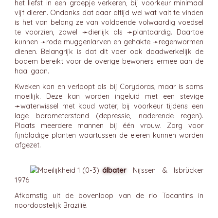
het liefst in een groepje verkeren, bij voorkeur minimaal
vijf dieren. Ondanks dat daar altijd wel wat valt te vinden
is het van belang ze van voldoende volwaardig voedsel
te voorzien, zowel ➛
dierlijk
als ➛
plantaardig
. Daartoe
kunnen ➛
rode muggenlarven
en gehakte ➛
regenwormen
dienen. Belangrijk is dat dit voer ook daadwerkelijk de
bodem bereikt voor de overige bewoners ermee aan de
haal gaan.
Kweken kan en verloopt als bij Corydoras, maar is soms
moeilijk. Deze kan worden ingeluid met een stevige
➛
waterwissel
met koud water, bij voorkeur tijdens een
lage barometerstand (depressie, naderende regen).
Plaats meerdere mannen bij één vrouw. Zorg voor
fijnbladige planten waartussen de eieren kunnen worden
afgezet.
álbater
Nijssen & Isbrücker
1976
Afkomstig uit de bovenloop van de rio Tocantins in
noordoostelijk Brazilië.