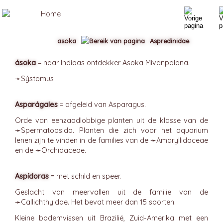
asoka
Aspredinidae
ásoka
= naar Indiaas ontdekker Asoka Mivanpalana.
➛
Sýstomus
Asparágales
= afgeleid van Asparagus.
Orde van eenzaadlobbige planten uit de klasse van de
➛
Spermatopsida
. Planten die zich voor het aquarium
lenen zijn te vinden in de families van de ➛
Amaryllidaceae
en de ➛
Orchidaceae
.
Aspídoras
= met schild en speer.
Geslacht van meervallen uit de familie van de
➛
Callichthyidae
. Het bevat meer dan 15 soorten.
Kleine bodemvissen uit Brazilië, Zuid-Amerika met een