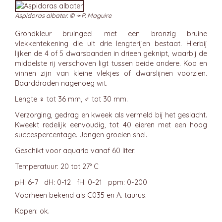
Aspidoras albater. © ➛
P. Maguire
Grondkleur bruingeel met een bronzig bruine
vlekkentekening die uit drie lengterijen bestaat. Hierbij
lijken de 4 of 5 dwarsbanden in drieën geknipt, waarbij de
middelste rij verschoven ligt tussen beide andere. Kop en
vinnen zijn van kleine vlekjes of dwarslijnen voorzien.
Baarddraden nagenoeg wit.
Lengte ♀ tot 36 mm, ♂ tot 30 mm.
Verzorging, gedrag en kweek als vermeld bij het geslacht.
Kweekt redelijk eenvoudig, tot 40 eieren met een hoog
succespercentage. Jongen groeien snel.
Geschikt voor aquaria vanaf 60 liter.
Temperatuur: 20 tot 27° C
pH: 6-7 dH: 0-12 fH: 0-21 ppm: 0-200
Voorheen bekend als C035 en A. taurus.
Kopen: ok.