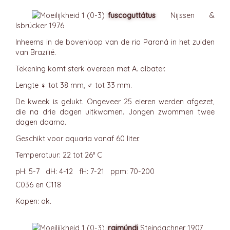
fuscoguttátus
Nijssen &
Isbrücker 1976
Inheems in de bovenloop van de rio Paraná in het zuiden
van Brazilië.
Tekening komt sterk overeen met A. albater.
Lengte ♀ tot 38 mm, ♂ tot 33 mm.
De kweek is gelukt. Ongeveer 25 eieren werden afgezet,
die na drie dagen uitkwamen. Jongen zwommen twee
dagen daarna.
Geschikt voor aquaria vanaf 60 liter.
Temperatuur: 22 tot 26° C
pH: 5-7 dH: 4-12 fH: 7-21 ppm: 70-200
C036 en C118
Kopen: ok.
raimúndi
Steindachner 1907