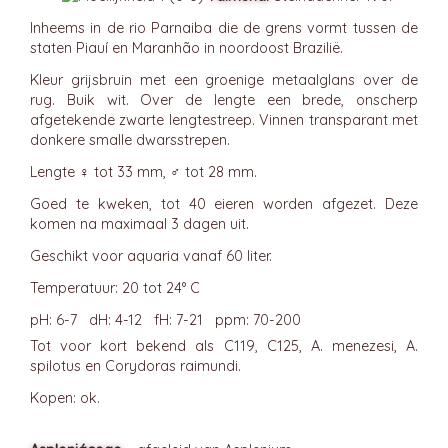
Inheems in de rio Parnaiba die de grens vormt tussen de
staten Piauí en Maranhão in noordoost Brazilië.
Kleur grijsbruin met een groenige metaalglans over de
rug. Buik wit. Over de lengte een brede, onscherp
afgetekende zwarte lengtestreep. Vinnen transparant met
donkere smalle dwarsstrepen.
Lengte ♀ tot 33 mm, ♂ tot 28 mm.
Goed te kweken, tot 40 eieren worden afgezet. Deze
komen na maximaal 3 dagen uit.
Geschikt voor aquaria vanaf 60 liter.
Temperatuur: 20 tot 24° C
pH: 6-7 dH: 4-12 fH: 7-21 ppm: 70-200
Tot voor kort bekend als C119, C125, A. menezesi, A.
spilotus en Corydoras raimundi.
Kopen: ok.