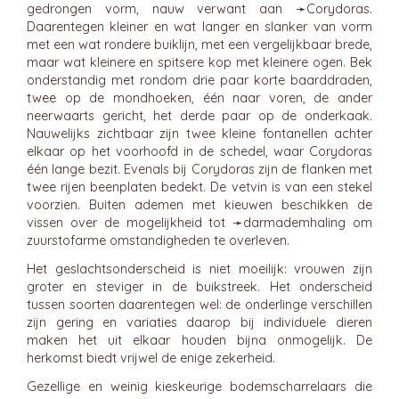
gedrongen vorm, nauw verwant aan ➛
Corydoras
.
Daarentegen kleiner en wat langer en slanker van vorm
met een wat rondere buiklijn, met een vergelijkbaar brede,
maar wat kleinere en spitsere kop met kleinere ogen. Bek
onderstandig met rondom drie paar korte baarddraden,
twee op de mondhoeken, één naar voren, de ander
neerwaarts gericht, het derde paar op de onderkaak.
Nauwelijks zichtbaar zijn twee kleine fontanellen achter
elkaar op het voorhoofd in de schedel, waar Corydoras
één lange bezit. Evenals bij Corydoras zijn de flanken met
twee rijen beenplaten bedekt. De vetvin is van een stekel
voorzien. Buiten ademen met kieuwen beschikken de
vissen over de mogelijkheid tot ➛
darmademhaling
om
zuurstofarme omstandigheden te overleven.
Het geslachtsonderscheid is niet moeilijk: vrouwen zijn
groter en steviger in de buikstreek. Het onderscheid
tussen soorten daarentegen wel: de onderlinge verschillen
zijn gering en variaties daarop bij individuele dieren
maken het uit elkaar houden bijna onmogelijk. De
herkomst biedt vrijwel de enige zekerheid.
Gezellige en weinig kieskeurige bodemscharrelaars die