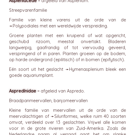
Aspleniáceae
= afgeleid van Asplenium.
Streepvarenfamilie
Familie van kleine varens uit de orde van de
➛
Polypodiales
met een wereldwijde verspreiding.
Groene planten met een kruipend of wat opgericht,
geschubd rizoom, meestal onvertakt. Bladeren
langwerpig, gaafrandig of tot viervoudig geveerd,
verspringend of in paren. Planten groeien op de bodem,
op harde ondergrond (epilitisch) of in bomen (epifytisch).
Eén soort uit het geslacht ➛
Hymenasplenium
bleek een
goede aquariumplant.
Aspredínidae
= afgeleid van Aspredo.
Braadpanmeervallen, banjomeervallen
Kleine familie van meervallen uit de orde van de
meervalachtigen of ➛
Siluriformes
, welke ruim 40 soorten
omvat, verdeeld over 13 geslachten. Vrijwel alle komen
voor in de grote rivieren van Zuid-Amerika. Zoals de
Nederlandse naam al verraad gaat het om slanke