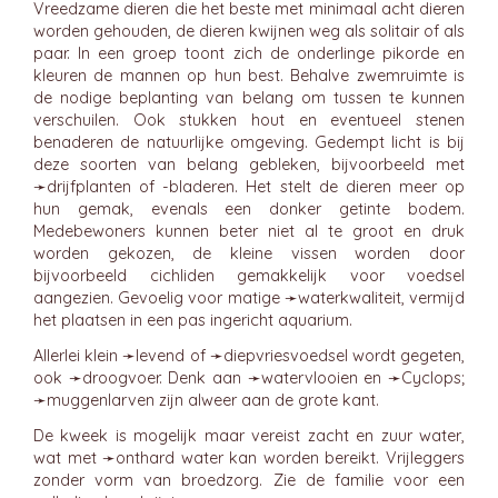
Vreedzame dieren die het beste met minimaal acht dieren
worden gehouden, de dieren kwijnen weg als solitair of als
paar. In een groep toont zich de onderlinge pikorde en
kleuren de mannen op hun best. Behalve zwemruimte is
de nodige beplanting van belang om tussen te kunnen
verschuilen. Ook stukken hout en eventueel stenen
benaderen de natuurlijke omgeving. Gedempt licht is bij
deze soorten van belang gebleken, bijvoorbeeld met
➛
drijfplanten
of -bladeren. Het stelt de dieren meer op
hun gemak, evenals een donker getinte bodem.
Medebewoners kunnen beter niet al te groot en druk
worden gekozen, de kleine vissen worden door
bijvoorbeeld cichliden gemakkelijk voor voedsel
aangezien. Gevoelig voor matige ➛
waterkwaliteit
, vermijd
het plaatsen in een pas ingericht aquarium.
Allerlei klein ➛
levend
of ➛
diepvriesvoedsel
wordt gegeten,
ook ➛
droogvoer
. Denk aan ➛
watervlooien
en ➛
Cyclops
;
➛
muggenlarven
zijn alweer aan de grote kant.
De kweek is mogelijk maar vereist zacht en zuur water,
wat met ➛
onthard
water kan worden bereikt. Vrijleggers
zonder vorm van broedzorg. Zie de familie voor een