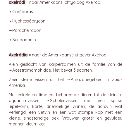
axelródi
= naar Amerikaans ichtyoloog Axelrod.
➛
Corýdoras
➛
Hyphessóbrycon
➛
Parachéirodon
➛
Sundadánio
Axelródia
= naar de Amerikaanse uitgever Axelrod.
Klein geslacht van karperzalmen uit de familie van de
➛
Acestrorhamphidae
. Het bevat 3 soorten.
Zeer kleine vissen uit het ➛
Amazonegebied
in Zuid-
Amerika.
Met enkele centimeters behoren de dieren tot de kleinste
aquariumvissen. ➛
Scholenvissen
met een spitse
lepelvorm, korte, driehoekige vinnen, de aarsvin wat
verlengd, een vetvin en een wat stompe kop met een
kleine, eindstandige bek. Vrouwen groter en gevulder,
mannen kleurrijker.