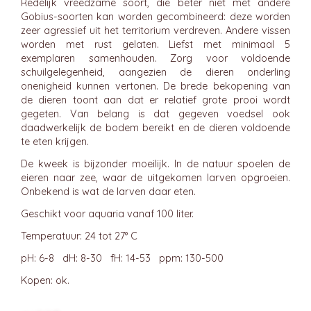
Redelijk vreedzame soort, die beter niet met andere
Gobius-soorten kan worden gecombineerd: deze worden
zeer agressief uit het territorium verdreven. Andere vissen
worden met rust gelaten. Liefst met minimaal 5
exemplaren samenhouden. Zorg voor voldoende
schuilgelegenheid, aangezien de dieren onderling
onenigheid kunnen vertonen. De brede bekopening van
de dieren toont aan dat er relatief grote prooi wordt
gegeten. Van belang is dat gegeven voedsel ook
daadwerkelijk de bodem bereikt en de dieren voldoende
te eten krijgen.
De kweek is bijzonder moeilijk. In de natuur spoelen de
eieren naar zee, waar de uitgekomen larven opgroeien.
Onbekend is wat de larven daar eten.
Geschikt voor aquaria vanaf 100 liter.
Temperatuur: 24 tot 27° C
pH: 6-8 dH: 8-30 fH: 14-53 ppm: 130-500
Kopen: ok.