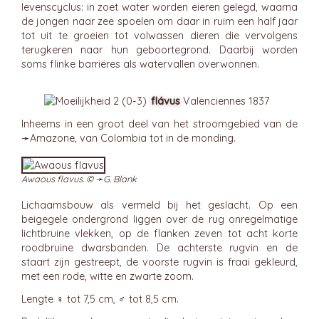
levenscyclus: in zoet water worden eieren gelegd, waarna
de jongen naar zee spoelen om daar in ruim een half jaar
tot uit te groeien tot volwassen dieren die vervolgens
terugkeren naar hun geboortegrond. Daarbij worden
soms flinke barriëres als watervallen overwonnen.
flávus
Valenciennes 1837
Inheems in een groot deel van het stroomgebied van de
➛
Amazone
, van Colombia tot in de monding.
Awaous flavus. © ➛
G. Blank
Lichaamsbouw als vermeld bij het geslacht. Op een
beigegele ondergrond liggen over de rug onregelmatige
lichtbruine vlekken, op de flanken zeven tot acht korte
roodbruine dwarsbanden. De achterste rugvin en de
staart zijn gestreept, de voorste rugvin is fraai gekleurd,
met een rode, witte en zwarte zoom.
Lengte ♀ tot 7,5 cm, ♂ tot 8,5 cm.