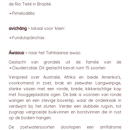
de Rio Tieté in Brazilië.
➛
Pimelodélla
avicháng
= lokaal voor 'klein'.
➛
Fundulopánchax
Áwaous
= naar het Tahitiaanse awao.
Geslacht van grondels uit de familie van de
➛
Oxudercidae
. Dit geslacht bevat ruim 15 soorten.
Verspreid over Australië, Afrika en beide Amerika's,
voorkomend in zoet, brak en zeewater. Langwerpige,
slanke vissen met een ronde, brede, kikkerachtige kop
met hooggeplaatste ogen. De bek is voorzien van ronde
wangen en een stevige bovenlip, waar de onderkaak in
verdwijnt bij het sluiten. Verder een dubbele rugvin, tot
zuignap vergroeide buikvinnen en borstvinnen die in rust
op de bodem hangen.
De zoetwatersoorten doorlopen een amfidrome