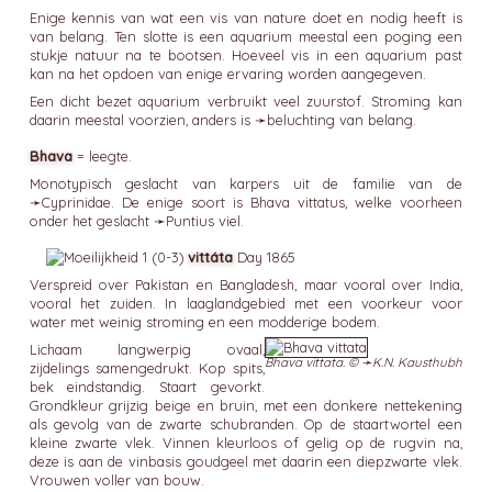
Enige kennis van wat een vis van nature doet en nodig heeft is
van belang. Ten slotte is een aquarium meestal een poging een
stukje natuur na te bootsen. Hoeveel vis in een aquarium past
kan na het opdoen van enige ervaring worden aangegeven.
Een dicht bezet aquarium verbruikt veel zuurstof. Stroming kan
daarin meestal voorzien, anders is ➛
beluchting
van belang.
Bhava
= leegte.
Monotypisch geslacht van karpers uit de familie van de
➛
Cyprinidae
. De enige soort is Bhava vittatus, welke voorheen
onder het geslacht ➛
Puntius
viel.
vittáta
Day 1865
Verspreid over Pakistan en Bangladesh, maar vooral over India,
vooral het zuiden. In laaglandgebied met een voorkeur voor
water met weinig stroming en een modderige bodem.
Lichaam langwerpig ovaal,
Bhava vittata. © ➛
K.N. Kausthubh
zijdelings samengedrukt. Kop spits,
bek eindstandig. Staart gevorkt.
Grondkleur grijzig beige en bruin, met een donkere nettekening
als gevolg van de zwarte schubranden. Op de staartwortel een
kleine zwarte vlek. Vinnen kleurloos of gelig op de rugvin na,
deze is aan de vinbasis goudgeel met daarin een diepzwarte vlek.
Vrouwen voller van bouw.