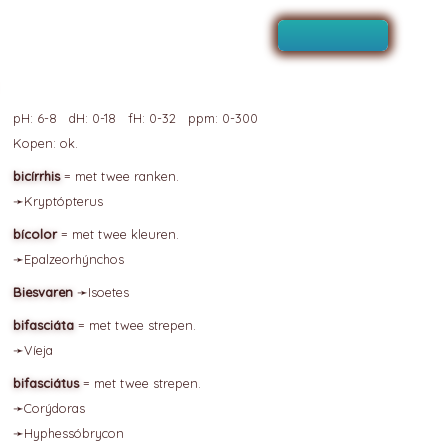
pH: 6-8 dH: 0-18 fH: 0-32 ppm: 0-300
Kopen: ok.
bicírrhis
= met twee ranken.
➛
Kryptópterus
bícolor
= met twee kleuren.
➛
Epalzeorhýnchos
Biesvaren
➛
Isoetes
bifasciáta
= met twee strepen.
➛
Víeja
bifasciátus
= met twee strepen.
➛
Corýdoras
➛
Hyphessóbrycon