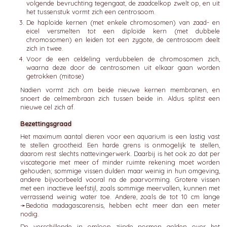
volgende bevruchting tegengaat, de zaadcelkop zwelt op, en uit
het tussenstuk vormt zich een centrosoom.
De haploïde kernen (met enkele chromosomen) van zaad- en
eicel versmelten tot een diploïde kern (met dubbele
chromosomen) en leiden tot een zygote, de centrosoom deelt
zich in twee.
Voor de een celdeling verdubbelen de chromosomen zich,
waarna deze door de centrosomen uit elkaar gaan worden
getrokken (mitose)
Nadien vormt zich om beide nieuwe kernen membranen, en
snoert de celmembraan zich tussen beide in. Aldus splitst een
nieuwe cel zich af.
Bezettingsgraad
Het maximum aantal dieren voor een aquarium is een lastig vast
te stellen grootheid. Een harde grens is onmogelijk te stellen,
daarom rest slechts nattevingerwerk. Daarbij is het ook zo dat per
viscategorie met meer of minder ruimte rekening moet worden
gehouden; sommige vissen dulden maar weinig in hun omgeving,
andere bijvoorbeeld vooral na de paarvorming. Grotere vissen
met een inactieve leefstijl, zoals sommige meervallen, kunnen met
verrassend weinig water toe. Andere, zoals de tot 10 cm lange
➛
Bedotia
madagascarensis, hebben echt meer dan een meter
nodig.
De verschillende in omloop zijnde normen gelden over het