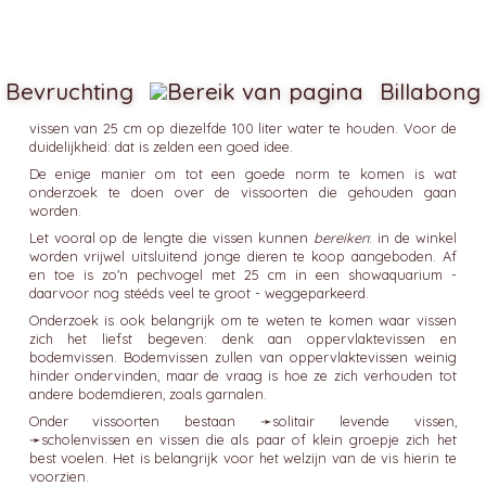
Bevruchting
Billabong
vissen van 25 cm op diezelfde 100 liter water te houden. Voor de
duidelijkheid: dat is zelden een goed idee.
De enige manier om tot een goede norm te komen is wat
onderzoek te doen over de vissoorten die gehouden gaan
worden.
Let vooral op de lengte die vissen kunnen
bereiken
: in de winkel
worden vrijwel uitsluitend jonge dieren te koop aangeboden. Af
en toe is zo'n pechvogel met 25 cm in een showaquarium -
daarvoor nog stééds veel te groot - weggeparkeerd.
Onderzoek is ook belangrijk om te weten te komen waar vissen
zich het liefst begeven: denk aan oppervlaktevissen en
bodemvissen. Bodemvissen zullen van oppervlaktevissen weinig
hinder ondervinden, maar de vraag is hoe ze zich verhouden tot
andere bodemdieren, zoals garnalen.
Onder vissoorten bestaan ➛
solitair
levende vissen,
➛
scholenvissen
en vissen die als paar of klein groepje zich het
best voelen. Het is belangrijk voor het welzijn van de vis hierin te
voorzien.