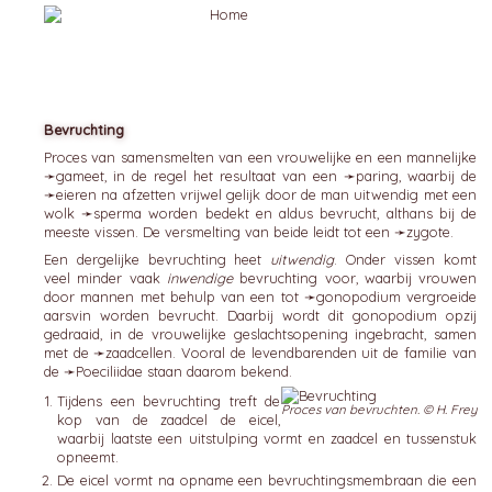
Bevruchting
Proces van samensmelten van een vrouwelijke en een mannelijke
➛
gameet
, in de regel het resultaat van een ➛
paring
, waarbij de
➛
eieren
na afzetten vrijwel gelijk door de man uitwendig met een
wolk ➛
sperma
worden bedekt en aldus bevrucht, althans bij de
meeste vissen. De versmelting van beide leidt tot een ➛
zygote
.
Een dergelijke bevruchting heet
uitwendig
. Onder vissen komt
veel minder vaak
inwendige
bevruchting voor, waarbij vrouwen
door mannen met behulp van een tot ➛
gonopodium
vergroeide
aarsvin worden bevrucht. Daarbij wordt dit gonopodium opzij
gedraaid, in de vrouwelijke geslachtsopening ingebracht, samen
met de ➛
zaadcellen
. Vooral de levendbarenden uit de familie van
de ➛
Poeciliidae
staan daarom bekend.
Tijdens een bevruchting treft de
Proces van bevruchten. © H. Frey
kop van de zaadcel de eicel,
waarbij laatste een uitstulping vormt en zaadcel en tussenstuk
opneemt.
De eicel vormt na opname een bevruchtingsmembraan die een