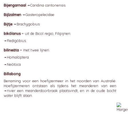
Bijengarnaal
➛
Caridina
cantonensis
Bijlzalmen
➛
Gasteropelecidae
Bijtje
➛
Brachygobius
bikólanus
= uit de Bicol regio, Filipijnen.
➛
Redigóbius
bilineáta
= met twee lijnen.
➛
Homalóptera
➛
Neótoca
Billabong
Benaming voor een hoefijzermeer in het noorden van Australië.
Hoefijzermeren ontstaan als tijdens het meanderen van een
➛
rivier
een meanderdoorbraak plaatsvindt, en in de oude bocht
water blijft staan.