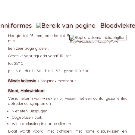
enniiformes
Bloedvlekte
Hoogte tot 15 mm, breedte tot 5
mm.
Blepharostoma trichophyllum
Een zeer trage groeier.
Geschikt voor aquaria vanaf 10 liter.
tot 25° C
pH: 6-8 dH: 12-30 fH: 21-53 ppm: 200-500
Blinde holenvis
➛
Astyanax
mexicanus
Bloat, Malawi-bloat
Verzamelterm van ➛
ziekten
bij vissen met een aantal gezamenlijk
optredende symptomen:
Niet eten, uitspugen
Opgeblazen buik
Witte ontlasting in dunne slierten.
Bloat wordt vooral met cichliden, met name discusvissen en