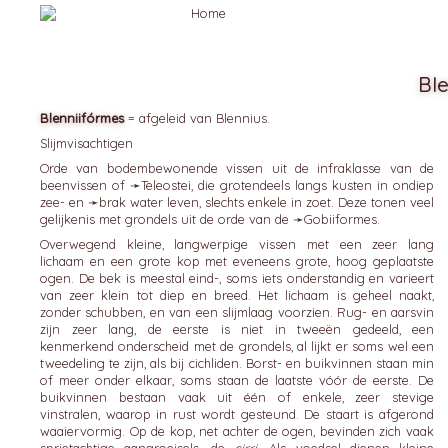
Bl
Blenniifórmes
= afgeleid van Blennius.
Slijmvisachtigen
Orde van bodembewonende vissen uit de infraklasse van de
beenvissen of ➛
Teleostei
, die grotendeels langs kusten in ondiep
zee- en ➛
brak
water leven, slechts enkele in zoet. Deze tonen veel
gelijkenis met grondels uit de orde van de ➛
Gobiiformes
.
Overwegend kleine, langwerpige vissen met een zeer lang
lichaam en een grote kop met eveneens grote, hoog geplaatste
ogen. De bek is meestal eind-, soms iets onderstandig en varieert
van zeer klein tot diep en breed. Het lichaam is geheel naakt,
zonder schubben, en van een slijmlaag voorzien. Rug- en aarsvin
zijn zeer lang, de eerste is niet in tweeën gedeeld, een
kenmerkend onderscheid met de grondels, al lijkt er soms wel een
tweedeling te zijn, als bij cichliden. Borst- en buikvinnen staan min
of meer onder elkaar, soms staan de laatste vóór de eerste. De
buikvinnen bestaan vaak uit één of enkele, zeer stevige
vinstralen, waarop in rust wordt gesteund. De staart is afgerond
waaiervormig. Op de kop, net achter de ogen, bevinden zich vaak