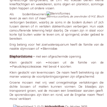
sprietachtige aangroeisels, de
cirri
. Als voedsel dienen kleine
kreeftachtigen en weekdieren, soms algen en plankton, sommige
bijten happen uit andere vissen.
Als bodembewoners
Blennius ocellaris, de zeevlinder. © M.E. Bloch
leven ze een min of meer
verborgen bestaan, waarbij ze soms in de bodem duiken of zich
tussen stenen of in verlaten slakkenhuizen verbergen. Hun vaak
camouflerende tekening helpt daarbij. De vissen zijn in staat voor
korte tijd buiten water te leven om, al springend, ander gebied te
bereiken.
Enig belang voor het zoetwateraquarium heeft de familie van de
naakte slijmvissen of ➛
Blenniidae
.
Blepharóstoma
= met een afgeschermde opening.
Klein geslacht van ➛
mossen
uit de familie van de
➛
Pseudolepicoleaceae
. Het bevat 4 soorten.
Klein geslacht van levermossen. De naam heeft betrekking op de
manier waarop de voortplantingsorganen zijn afgeschermd.
Groene mossen met vrij veel onregelmatige vertakkingen die
dichte bossen of matten kunnen vormen. De blaadjes zijn
transparant groen, wat de mossen een breekbaar aanzien geeft.
De sporendoosjes zijn klein en rond, wat de Engelse naam 'Pearl
moss' verklaart.
trichophýllum
Du Mortier 1835