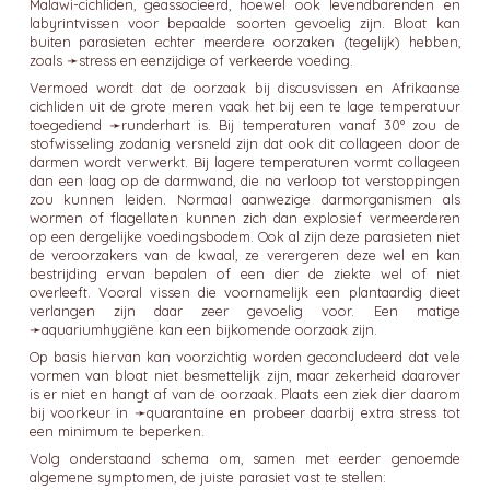
Malawi-cichliden, geassocieerd, hoewel ook levendbarenden en
labyrintvissen voor bepaalde soorten gevoelig zijn. Bloat kan
buiten parasieten echter meerdere oorzaken (tegelijk) hebben,
zoals ➛
stress
en eenzijdige of verkeerde voeding.
Vermoed wordt dat de oorzaak bij discusvissen en Afrikaanse
cichliden uit de grote meren vaak het bij een te lage temperatuur
toegediend ➛
runderhart
is. Bij temperaturen vanaf 30° zou de
stofwisseling zodanig versneld zijn dat ook dit collageen door de
darmen wordt verwerkt. Bij lagere temperaturen vormt collageen
dan een laag op de darmwand, die na verloop tot verstoppingen
zou kunnen leiden. Normaal aanwezige darmorganismen als
wormen of flagellaten kunnen zich dan explosief vermeerderen
op een dergelijke voedingsbodem. Ook al zijn deze parasieten niet
de veroorzakers van de kwaal, ze verergeren deze wel en kan
bestrijding ervan bepalen of een dier de ziekte wel of niet
overleeft. Vooral vissen die voornamelijk een plantaardig dieet
verlangen zijn daar zeer gevoelig voor. Een matige
➛
aquariumhygiëne
kan een bijkomende oorzaak zijn.
Op basis hiervan kan voorzichtig worden geconcludeerd dat vele
vormen van bloat niet besmettelijk zijn, maar zekerheid daarover
is er niet en hangt af van de oorzaak. Plaats een ziek dier daarom
bij voorkeur in ➛
quarantaine
en probeer daarbij extra stress tot
een minimum te beperken.
Volg onderstaand schema om, samen met eerder genoemde
algemene symptomen, de juiste parasiet vast te stellen: