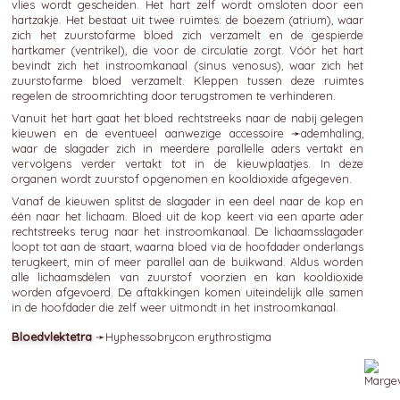
vlies wordt gescheiden. Het hart zelf wordt omsloten door een
hartzakje. Het bestaat uit twee ruimtes: de boezem (atrium), waar
zich het zuurstofarme bloed zich verzamelt en de gespierde
hartkamer (ventrikel), die voor de circulatie zorgt. Vóór het hart
bevindt zich het instroomkanaal (sinus venosus), waar zich het
zuurstofarme bloed verzamelt. Kleppen tussen deze ruimtes
regelen de stroomrichting door terugstromen te verhinderen.
Vanuit het hart gaat het bloed rechtstreeks naar de nabij gelegen
kieuwen en de eventueel aanwezige accessoire ➛
ademhaling
,
waar de slagader zich in meerdere parallelle aders vertakt en
vervolgens verder vertakt tot in de kieuwplaatjes. In deze
organen wordt zuurstof opgenomen en kooldioxide afgegeven.
Vanaf de kieuwen splitst de slagader in een deel naar de kop en
één naar het lichaam. Bloed uit de kop keert via een aparte ader
rechtstreeks terug naar het instroomkanaal. De lichaamsslagader
loopt tot aan de staart, waarna bloed via de hoofdader onderlangs
terugkeert, min of meer parallel aan de buikwand. Aldus worden
alle lichaamsdelen van zuurstof voorzien en kan kooldioxide
worden afgevoerd. De aftakkingen komen uiteindelijk alle samen
in de hoofdader die zelf weer uitmondt in het instroomkanaal.
Bloedvlektetra
➛
Hyphessobrycon
erythrostigma