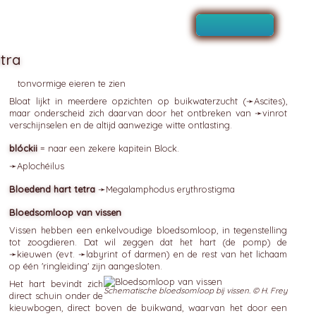
tra
tonvormige eieren te zien
Bloat lijkt in meerdere opzichten op buikwaterzucht (➛
Ascites
),
maar onderscheid zich daarvan door het ontbreken van ➛
vinrot
verschijnselen en de altijd aanwezige witte ontlasting.
blóckii
= naar een zekere kapitein Block.
➛
Aplochéilus
Bloedend hart tetra
➛
Megalamphodus
erythrostigma
Bloedsomloop van vissen
Vissen hebben een enkelvoudige bloedsomloop, in tegenstelling
tot zoogdieren. Dat wil zeggen dat het hart (de pomp) de
➛
kieuwen
(evt. ➛
labyrint
of darmen) en de rest van het lichaam
op één 'ringleiding' zijn aangesloten.
Het hart bevindt zich
Schematische bloedsomloop bij vissen. © H. Frey
direct schuin onder de
kieuwbogen, direct boven de buikwand, waarvan het door een